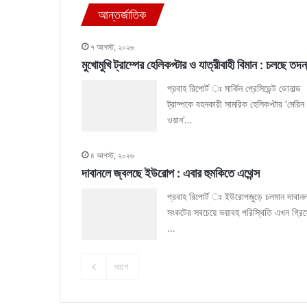
আন্তর্জাতিক
৭ আগস্ট, ২০২৬
মুখোমুখি ট্রাম্পের হেলিকপ্টার ও যাত্রীবাহী বিমান : চলছে তদন
প্রবাহ রিপোর্ট ঃ মার্কিন প্রেসিডেন্ট ডোনাল্ড
ট্রাম্পকে বহনকারী সামরিক হেলিকপ্টার ‘মেরিন
ওয়ান’…
৪ আগস্ট, ২০২৬
দাবানলে জ্বলছে ইউরোপ : এবার হুমকিতে এথেন্স
প্রবাহ রিপোর্ট ঃ ইউরোপজুড়ে চলমান দাবান
সংকটের সবচেয়ে ভয়াবহ পরিস্থিতি এখন গ্রি
…
আগে