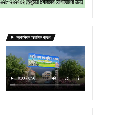
স্বপ্ননিবাস আবাসিক প্রকল্প