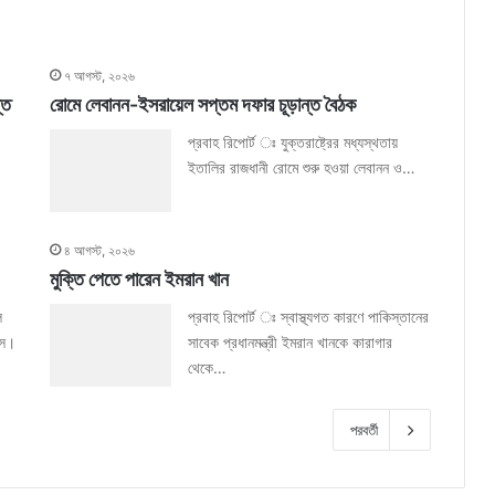
৭ আগস্ট, ২০২৬
্ত
রোমে লেবানন-ইসরায়েল সপ্তম দফার চূড়ান্ত বৈঠক
প্রবাহ রিপোর্ট ঃ যুক্তরাষ্ট্রের মধ্যস্থতায়
ইতালির রাজধানী রোমে শুরু হওয়া লেবানন ও…
৪ আগস্ট, ২০২৬
মুক্তি পেতে পারেন ইমরান খান
ল
প্রবাহ রিপোর্ট ঃ স্বাস্থ্যগত কারণে পাকিস্তানের
সে।
সাবেক প্রধানমন্ত্রী ইমরান খানকে কারাগার
থেকে…
পরবর্তী