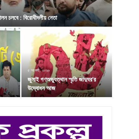
দোলন চলবে : বিরোধীদলীয় নেতা
৫ আগস্ট, ২০২৬
জুলাই গণঅভ্যুত্থান স্মৃতি জাদুঘর’র
উদ্বোধন আজ