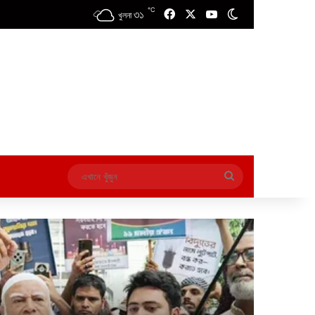
℃
৩১
Facebook
X
YouTube
Switch skin
খুলনা
এখানে
খুঁজুন