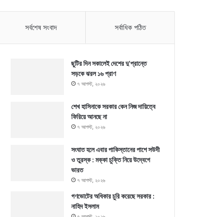
সর্বশেষ সংবাদ
সর্বাধিক পঠিত
ছুটির দিন সকালেই দেশের দু’প্রান্তে
সড়কে ঝরল ১৬ প্রাণ
৭ আগস্ট, ২০২৬
শেখ হাসিনাকে সরকার কেন নিজ দায়িত্বে
ফিরিয়ে আনছে না
৭ আগস্ট, ২০২৬
সংঘাত হলে এবার পাকিস্তানের পাশে সউদী
ও তুরস্ক : মক্কা চুক্তি নিয়ে উদ্বেগে
ভারত
৭ আগস্ট, ২০২৬
গণভোটের অধিকার চুরি করেছে সরকার :
নাহিদ ইসলাম
৭ আগস্ট, ২০২৬