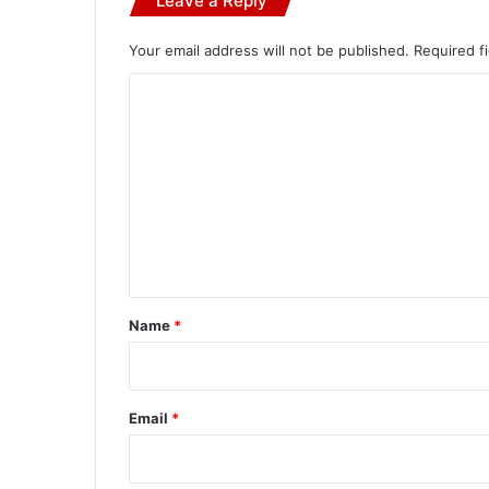
Leave a Reply
Your email address will not be published.
Required f
C
o
m
m
e
n
t
*
Name
*
Email
*