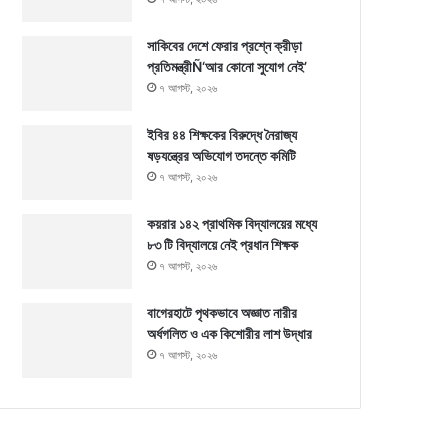
সাকিবের দেশে ফেরার প্রশ্নে ক্রীড়া
প্রতিমন্ত্রীÑ‘আর কোনো সুযোগ নেই’
৭ আগস্ট, ২০২৬
ইবির ৪৪ শিক্ষকের বিরুদ্ধে নৈরাজ্য
ষড়যন্ত্রের অভিযোগ তদন্তে কমিটি
৭ আগস্ট, ২০২৬
কয়রার ১৪২ প্রাথমিক বিদ্যালয়ের মধ্যে
৮৩ টি বিদ্যালয়ে নেই প্রধান শিক্ষক
৭ আগস্ট, ২০২৬
বাগেরহাটে পৃথকভাবে অজ্ঞাত নারীর
অর্ধগলিত ও এক কিশোরীর লাশ উদ্ধার
৭ আগস্ট, ২০২৬