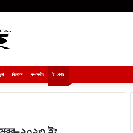
ুলা
বিনোদন
সম্পাদকীয়
ই-পেপার
ম্বর-২০২৩ ইং