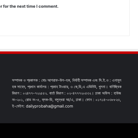
r for the next time I comment.
সম্পাদক ও প্রকাশক : মোঃ আশরাফ-উল-হক, নির্বাহী সম্পাদক এবং সি.ই.ও : এনামুল
হক সাহেদ, প্রধান কার্যালয় : প্রবাহ টাওয়ার, ৩ কে,ডি,এ এভিনিউ, খুলনা। বাণিজ্যিক
বিভাগ : ০২৪৭৭-৭২২৫৫২. বার্তা বিভাগ : ০২-৪৭৭৭২০৫৩২। ঢাকা অফিস : হাউজ
নং-২০১, রোড নং-৫, ব্লক-ডি, বসুন্ধরা আ/এ, ঢাকা। ফোন : ০১৭১৪-০৩৮৮২৩,
ই-মেইল: dailyprobaha@gmail.com