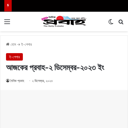
Menu
Switch
এখা
হোম
→
ই-পেপার
ই-পেপার
আজকের প্রবাহ-২ ডিসেম্বর-২০২৩ ইং
দৈনিক প্রবাহ
২ ডিসেম্বর, ২০২৩