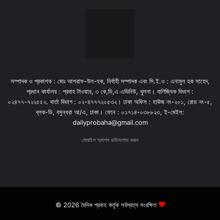
সম্পাদক ও প্রকাশক : মোঃ আশরাফ-উল-হক, নির্বাহী সম্পাদক এবং সি.ই.ও : এনামুল হক সাহেদ,
প্রধান কার্যালয় : প্রবাহ টাওয়ার, ৩ কে,ডি,এ এভিনিউ, খুলনা। বাণিজ্যিক বিভাগ :
০২৪৭৭-৭২২৫৫২. বার্তা বিভাগ : ০২-৪৭৭৭২০৫৩২। ঢাকা অফিস : হাউজ নং-২০১, রোড নং-৫,
ব্লক-ডি, বসুন্ধরা আ/এ, ঢাকা। ফোন : ০১৭১৪-০৩৮৮২৩, ই-মেইল:
dailyprobaha@gmail.com
মোবাইল অ্যাপস ডাউনলোড করুন
© 2026 দৈনিক প্রবাহ কর্তৃক সর্বস্বত্ব সংরক্ষিত