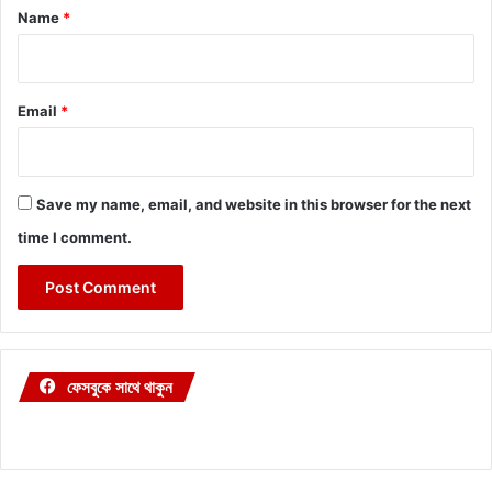
*
Name
*
Email
*
Save my name, email, and website in this browser for the next
time I comment.
ফেসবুকে সাথে থাকুন