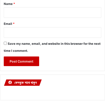
*
Name
*
Email
*
Save my name, email, and website in this browser for the next
time I comment.
ফেসবুকে সাথে থাকুন