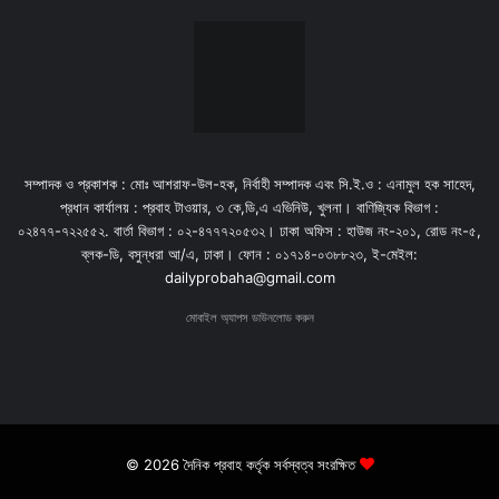
সম্পাদক ও প্রকাশক : মোঃ আশরাফ-উল-হক, নির্বাহী সম্পাদক এবং সি.ই.ও : এনামুল হক সাহেদ,
প্রধান কার্যালয় : প্রবাহ টাওয়ার, ৩ কে,ডি,এ এভিনিউ, খুলনা। বাণিজ্যিক বিভাগ :
০২৪৭৭-৭২২৫৫২. বার্তা বিভাগ : ০২-৪৭৭৭২০৫৩২। ঢাকা অফিস : হাউজ নং-২০১, রোড নং-৫,
ব্লক-ডি, বসুন্ধরা আ/এ, ঢাকা। ফোন : ০১৭১৪-০৩৮৮২৩, ই-মেইল:
dailyprobaha@gmail.com
মোবাইল অ্যাপস ডাউনলোড করুন
© 2026 দৈনিক প্রবাহ কর্তৃক সর্বস্বত্ব সংরক্ষিত