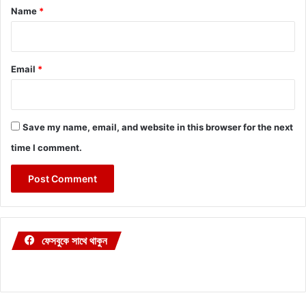
*
Name
*
Email
*
Save my name, email, and website in this browser for the next
time I comment.
ফেসবুকে সাথে থাকুন