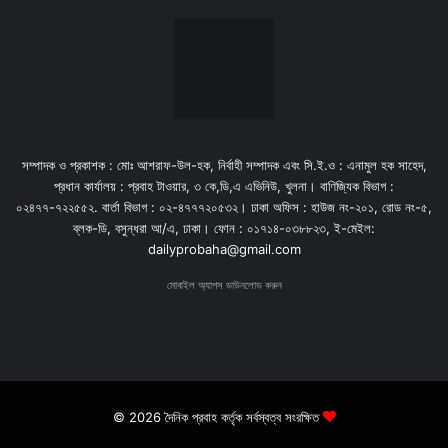
সম্পাদক ও প্রকাশক : মোঃ আশরাফ-উল-হক, নির্বাহী সম্পাদক এবং সি.ই.ও : এনামুল হক সাহেদ,
প্রধান কার্যালয় : প্রবাহ টাওয়ার, ৩ কে,ডি,এ এভিনিউ, খুলনা। বাণিজ্যিক বিভাগ :
০২৪৭৭-৭২২৫৫২. বার্তা বিভাগ : ০২-৪৭৭৭২০৫৩২। ঢাকা অফিস : হাউজ নং-২০১, রোড নং-৫,
ব্লক-ডি, বসুন্ধরা আ/এ, ঢাকা। ফোন : ০১৭১৪-০৩৮৮২৩, ই-মেইল:
dailyprobaha@gmail.com
মোবাইল অ্যাপস ডাউনলোড করুন
© 2026 দৈনিক প্রবাহ কর্তৃক সর্বস্বত্ব সংরক্ষিত