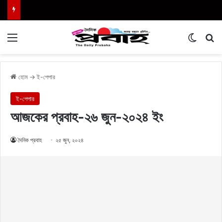
Menu
Switch
এখা
হোম
→
ই-পেপার
ই-পেপার
আজকের প্রবাহ-২৬ জুন-২০২৪ ইং
দৈনিক প্রবাহ
২৫ জুন, ২০২৪