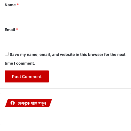
*
Name
*
Email
*
Save my name, email, and website in this browser for the next
time I comment.
ফেসবুকে সাথে থাকুন