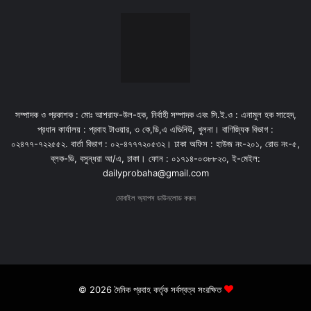
সম্পাদক ও প্রকাশক : মোঃ আশরাফ-উল-হক, নির্বাহী সম্পাদক এবং সি.ই.ও : এনামুল হক সাহেদ,
প্রধান কার্যালয় : প্রবাহ টাওয়ার, ৩ কে,ডি,এ এভিনিউ, খুলনা। বাণিজ্যিক বিভাগ :
০২৪৭৭-৭২২৫৫২. বার্তা বিভাগ : ০২-৪৭৭৭২০৫৩২। ঢাকা অফিস : হাউজ নং-২০১, রোড নং-৫,
ব্লক-ডি, বসুন্ধরা আ/এ, ঢাকা। ফোন : ০১৭১৪-০৩৮৮২৩, ই-মেইল:
dailyprobaha@gmail.com
মোবাইল অ্যাপস ডাউনলোড করুন
© 2026 দৈনিক প্রবাহ কর্তৃক সর্বস্বত্ব সংরক্ষিত