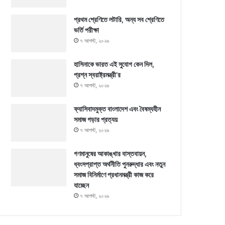
প্রথম শ্রেণিতে লটারি, অন্য সব শ্রেণিতে
ভর্তি পরীক্ষা
৭ আগস্ট, ২০২৬
হাসিনাকে ভারত এই সুযোগ কেন দিল,
প্রশ্ন স্বরাষ্ট্রমন্ত্রী’র
৭ আগস্ট, ২০২৬
ফ্যাসিবাদমুক্ত বাংলাদেশ এবং বৈষম্যহীন
সমাজ গড়ার প্রত্যয়
৭ আগস্ট, ২০২৬
গণমানুষের আকাঙ্খার বাস্তবায়ন,
ধ্বংসপ্রাপ্ত অর্থনীতি পুনরুদ্ধার এবং নতুন
সমাজ বিনির্মাণে প্রধানমন্ত্রী কাজ করে
যাচ্ছেন
৭ আগস্ট, ২০২৬