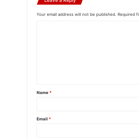
Leave a Reply
Your email address will not be published.
Required f
C
o
m
m
e
n
t
*
Name
*
Email
*