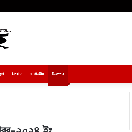
ুলা
বিনোদন
সম্পাদকীয়
ই-পেপার
োবর-২০২৪ ইং