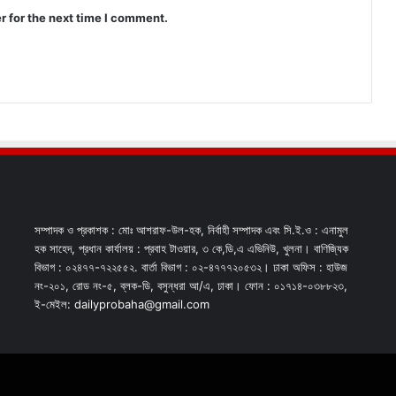
r for the next time I comment.
সম্পাদক ও প্রকাশক : মোঃ আশরাফ-উল-হক, নির্বাহী সম্পাদক এবং সি.ই.ও : এনামুল
হক সাহেদ, প্রধান কার্যালয় : প্রবাহ টাওয়ার, ৩ কে,ডি,এ এভিনিউ, খুলনা। বাণিজ্যিক
বিভাগ : ০২৪৭৭-৭২২৫৫২. বার্তা বিভাগ : ০২-৪৭৭৭২০৫৩২। ঢাকা অফিস : হাউজ
নং-২০১, রোড নং-৫, ব্লক-ডি, বসুন্ধরা আ/এ, ঢাকা। ফোন : ০১৭১৪-০৩৮৮২৩,
ই-মেইল: dailyprobaha@gmail.com