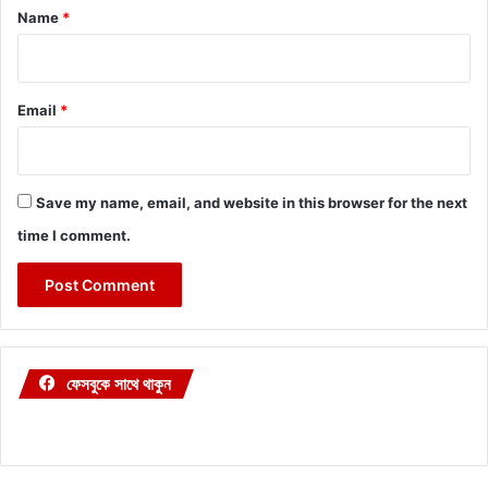
*
Name
*
Email
*
Save my name, email, and website in this browser for the next
time I comment.
ফেসবুকে সাথে থাকুন