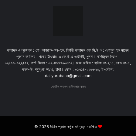
সম্পাদক ও প্রকাশক : মোঃ আশরাফ-উল-হক, নির্বাহী সম্পাদক এবং সি.ই.ও : এনামুল হক সাহেদ,
প্রধান কার্যালয় : প্রবাহ টাওয়ার, ৩ কে,ডি,এ এভিনিউ, খুলনা। বাণিজ্যিক বিভাগ :
০২৪৭৭-৭২২৫৫২. বার্তা বিভাগ : ০২-৪৭৭৭২০৫৩২। ঢাকা অফিস : হাউজ নং-২০১, রোড নং-৫,
ব্লক-ডি, বসুন্ধরা আ/এ, ঢাকা। ফোন : ০১৭১৪-০৩৮৮২৩, ই-মেইল:
dailyprobaha@gmail.com
মোবাইল অ্যাপস ডাউনলোড করুন
© 2026 দৈনিক প্রবাহ কর্তৃক সর্বস্বত্ব সংরক্ষিত