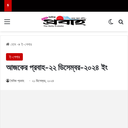
Menu
Switch
এখা
হোম
→
ই-পেপার
ই-পেপার
আজকের প্রবাহ-২২ ডিসেম্বর-২০২৪ ইং
দৈনিক প্রবাহ
২১ ডিসেম্বর, ২০২৪