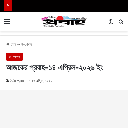
Menu
Switch
এখা
হোম
→
ই-পেপার
ই-পেপার
আজকের প্রবাহ-১৪ এপ্রিল-২০২৬ ইং
দৈনিক প্রবাহ
১৩ এপ্রিল, ২০২৬