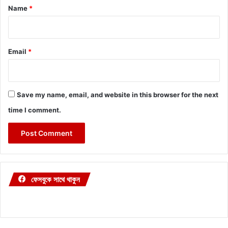
*
Name
*
Email
*
Save my name, email, and website in this browser for the next
time I comment.
ফেসবুকে সাথে থাকুন