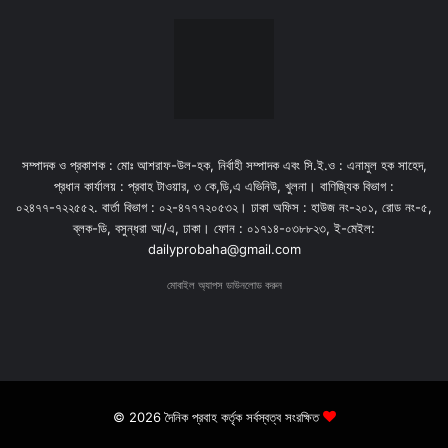
সম্পাদক ও প্রকাশক : মোঃ আশরাফ-উল-হক, নির্বাহী সম্পাদক এবং সি.ই.ও : এনামুল হক সাহেদ,
প্রধান কার্যালয় : প্রবাহ টাওয়ার, ৩ কে,ডি,এ এভিনিউ, খুলনা। বাণিজ্যিক বিভাগ :
০২৪৭৭-৭২২৫৫২. বার্তা বিভাগ : ০২-৪৭৭৭২০৫৩২। ঢাকা অফিস : হাউজ নং-২০১, রোড নং-৫,
ব্লক-ডি, বসুন্ধরা আ/এ, ঢাকা। ফোন : ০১৭১৪-০৩৮৮২৩, ই-মেইল:
dailyprobaha@gmail.com
মোবাইল অ্যাপস ডাউনলোড করুন
© 2026 দৈনিক প্রবাহ কর্তৃক সর্বস্বত্ব সংরক্ষিত