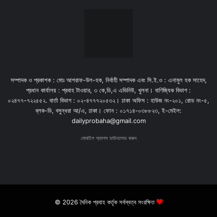
সম্পাদক ও প্রকাশক : মোঃ আশরাফ-উল-হক, নির্বাহী সম্পাদক এবং সি.ই.ও : এনামুল হক সাহেদ,
প্রধান কার্যালয় : প্রবাহ টাওয়ার, ৩ কে,ডি,এ এভিনিউ, খুলনা। বাণিজ্যিক বিভাগ :
০২৪৭৭-৭২২৫৫২. বার্তা বিভাগ : ০২-৪৭৭৭২০৫৩২। ঢাকা অফিস : হাউজ নং-২০১, রোড নং-৫,
ব্লক-ডি, বসুন্ধরা আ/এ, ঢাকা। ফোন : ০১৭১৪-০৩৮৮২৩, ই-মেইল:
dailyprobaha@gmail.com
মোবাইল অ্যাপস ডাউনলোড করুন
© 2026 দৈনিক প্রবাহ কর্তৃক সর্বস্বত্ব সংরক্ষিত