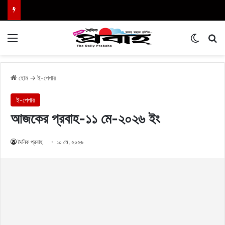
Menu
Switch
এখা
হোম
→
ই-পেপার
ই-পেপার
আজকের প্রবাহ-১১ মে-২০২৬ ইং
দৈনিক প্রবাহ
১০ মে, ২০২৬