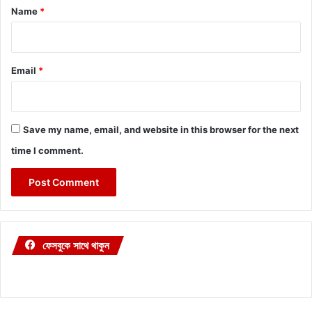
*
Name
*
Email
*
Save my name, email, and website in this browser for the next
time I comment.
ফেসবুকে সাথে থাকুন