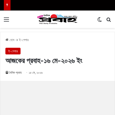
Menu
Switch
এখা
হোম
→
ই-পেপার
ই-পেপার
আজকের প্রবাহ-১৬ মে-২০২৬ ইং
দৈনিক প্রবাহ
১৫ মে, ২০২৬