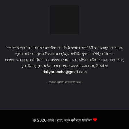
সম্পাদক ও প্রকাশক : মোঃ আশরাফ-উল-হক, নির্বাহী সম্পাদক এবং সি.ই.ও : এনামুল হক সাহেদ,
প্রধান কার্যালয় : প্রবাহ টাওয়ার, ৩ কে,ডি,এ এভিনিউ, খুলনা। বাণিজ্যিক বিভাগ :
০২৪৭৭-৭২২৫৫২. বার্তা বিভাগ : ০২-৪৭৭৭২০৫৩২। ঢাকা অফিস : হাউজ নং-২০১, রোড নং-৫,
ব্লক-ডি, বসুন্ধরা আ/এ, ঢাকা। ফোন : ০১৭১৪-০৩৮৮২৩, ই-মেইল:
dailyprobaha@gmail.com
মোবাইল অ্যাপস ডাউনলোড করুন
© 2026 দৈনিক প্রবাহ কর্তৃক সর্বস্বত্ব সংরক্ষিত