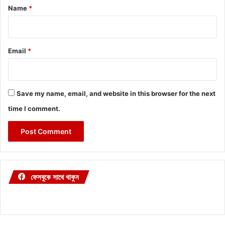
*
Name
*
Email
*
Save my name, email, and website in this browser for the next
time I comment.
ফেসবুকে সাথে থাকুন