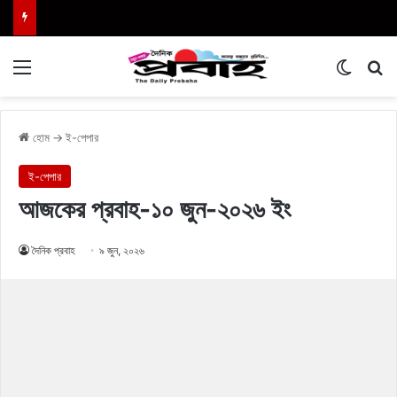
Menu
Switch
এখা
হোম
→
ই-পেপার
ই-পেপার
আজকের প্রবাহ-১০ জুন-২০২৬ ইং
দৈনিক প্রবাহ
৯ জুন, ২০২৬