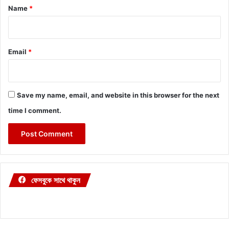
*
Name
*
Email
*
Save my name, email, and website in this browser for the next
time I comment.
ফেসবুকে সাথে থাকুন