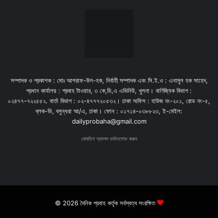
সম্পাদক ও প্রকাশক : মোঃ আশরাফ-উল-হক, নির্বাহী সম্পাদক এবং সি.ই.ও : এনামুল হক সাহেদ,
প্রধান কার্যালয় : প্রবাহ টাওয়ার, ৩ কে,ডি,এ এভিনিউ, খুলনা। বাণিজ্যিক বিভাগ :
০২৪৭৭-৭২২৫৫২. বার্তা বিভাগ : ০২-৪৭৭৭২০৫৩২। ঢাকা অফিস : হাউজ নং-২০১, রোড নং-৫,
ব্লক-ডি, বসুন্ধরা আ/এ, ঢাকা। ফোন : ০১৭১৪-০৩৮৮২৩, ই-মেইল:
dailyprobaha@gmail.com
মোবাইল অ্যাপস ডাউনলোড করুন
© 2026 দৈনিক প্রবাহ কর্তৃক সর্বস্বত্ব সংরক্ষিত