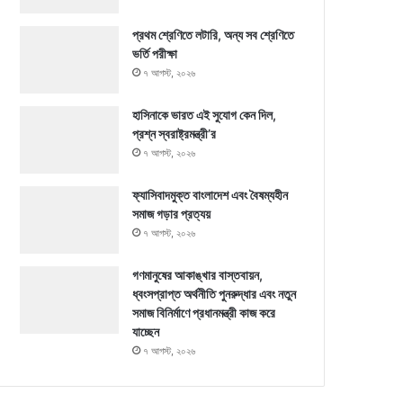
প্রথম শ্রেণিতে লটারি, অন্য সব শ্রেণিতে
ভর্তি পরীক্ষা
৭ আগস্ট, ২০২৬
হাসিনাকে ভারত এই সুযোগ কেন দিল,
প্রশ্ন স্বরাষ্ট্রমন্ত্রী’র
৭ আগস্ট, ২০২৬
ফ্যাসিবাদমুক্ত বাংলাদেশ এবং বৈষম্যহীন
সমাজ গড়ার প্রত্যয়
৭ আগস্ট, ২০২৬
গণমানুষের আকাঙ্খার বাস্তবায়ন,
ধ্বংসপ্রাপ্ত অর্থনীতি পুনরুদ্ধার এবং নতুন
সমাজ বিনির্মাণে প্রধানমন্ত্রী কাজ করে
যাচ্ছেন
৭ আগস্ট, ২০২৬