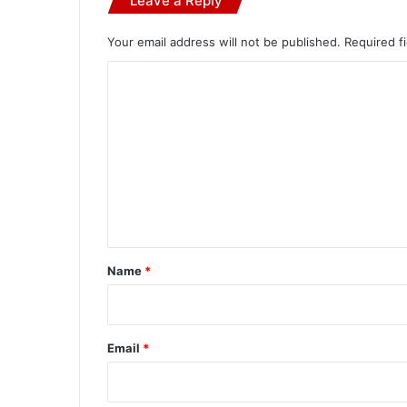
Leave a Reply
Your email address will not be published.
Required f
C
o
m
m
e
n
t
*
Name
*
Email
*