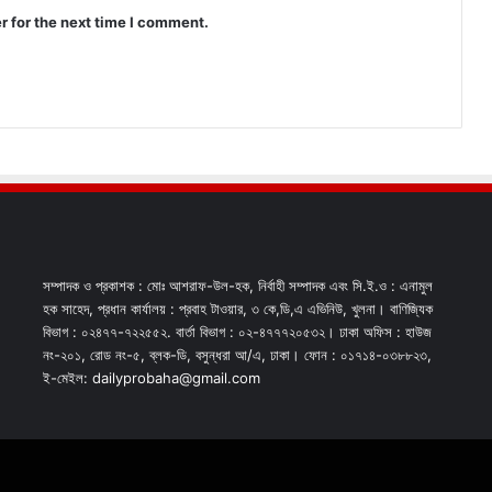
r for the next time I comment.
সম্পাদক ও প্রকাশক : মোঃ আশরাফ-উল-হক, নির্বাহী সম্পাদক এবং সি.ই.ও : এনামুল
হক সাহেদ, প্রধান কার্যালয় : প্রবাহ টাওয়ার, ৩ কে,ডি,এ এভিনিউ, খুলনা। বাণিজ্যিক
বিভাগ : ০২৪৭৭-৭২২৫৫২. বার্তা বিভাগ : ০২-৪৭৭৭২০৫৩২। ঢাকা অফিস : হাউজ
নং-২০১, রোড নং-৫, ব্লক-ডি, বসুন্ধরা আ/এ, ঢাকা। ফোন : ০১৭১৪-০৩৮৮২৩,
ই-মেইল: dailyprobaha@gmail.com