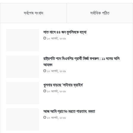
সর্বশেষ সংবাদ
সর্বাধিক পঠিত
সাত মাসে ৪৪ জন মুসলিমকে হত্যা
১০ আগস্ট, ২০২৬
রাষ্ট্রপতি পদে বিএনপির প্রার্থী মির্জা ফখরুল : ১১ দলের অলি
আহমদ
১০ আগস্ট, ২০২৬
খুলনায় বাড়ছে ‘সাইবার ক্রাইম’
১০ আগস্ট, ২০২৬
আজ আমি প্রাণেও মরতে পারতাম: মমতা
১০ আগস্ট, ২০২৬