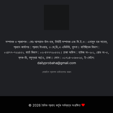
সম্পাদক ও প্রকাশক : মোঃ আশরাফ-উল-হক, নির্বাহী সম্পাদক এবং সি.ই.ও : এনামুল হক সাহেদ,
প্রধান কার্যালয় : প্রবাহ টাওয়ার, ৩ কে,ডি,এ এভিনিউ, খুলনা। বাণিজ্যিক বিভাগ :
০২৪৭৭-৭২২৫৫২. বার্তা বিভাগ : ০২-৪৭৭৭২০৫৩২। ঢাকা অফিস : হাউজ নং-২০১, রোড নং-৫,
ব্লক-ডি, বসুন্ধরা আ/এ, ঢাকা। ফোন : ০১৭১৪-০৩৮৮২৩, ই-মেইল:
dailyprobaha@gmail.com
মোবাইল অ্যাপস ডাউনলোড করুন
© 2026 দৈনিক প্রবাহ কর্তৃক সর্বস্বত্ব সংরক্ষিত