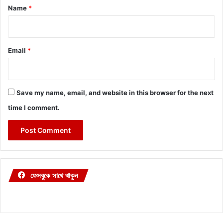
*
Name
*
Email
*
Save my name, email, and website in this browser for the next
time I comment.
ফেসবুকে সাথে থাকুন