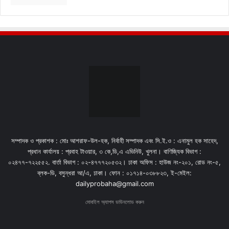
সম্পাদক ও প্রকাশক : মোঃ আশরাফ-উল-হক, নির্বাহী সম্পাদক এবং সি.ই.ও : এনামুল হক সাহেদ,
প্রধান কার্যালয় : প্রবাহ টাওয়ার, ৩ কে,ডি,এ এভিনিউ, খুলনা। বাণিজ্যিক বিভাগ :
০২৪৭৭-৭২২৫৫২. বার্তা বিভাগ : ০২-৪৭৭৭২০৫৩২। ঢাকা অফিস : হাউজ নং-২০১, রোড নং-৫,
ব্লক-ডি, বসুন্ধরা আ/এ, ঢাকা। ফোন : ০১৭১৪-০৩৮৮২৩, ই-মেইল:
dailyprobaha@gmail.com
মোবাইল অ্যাপস ডাউনলোড করুন