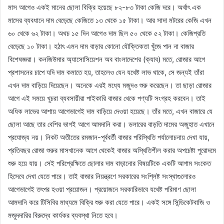
মাস আগেও একই মানের ছোলা বিক্রি হয়েছে ৮২-৮৩ টাকা কেজি দরে। অর্থাৎ এক
মাসের ব্যবধানে দাম বেড়েছে কেজিতে ১৩ থেকে ১৫ টাকা। আর সাদা মটরের কেজি এখন
৬০ থেকে ৬২ টাকা। অথচ ১৫ দিন আগেও দাম ছিল ৫০ থেকে ৫২ টাকা। কেজিপ্রতি
বেড়েছে ১০ টাকা। হঠাৎ এমন দাম বাড়ার কোনো যৌক্তিকতা খুঁজে পান না বাজার
বিশেষজ্ঞরা। কনজিউমার অ্যাসোসিয়েশন অব বাংলাদেশের (ক্যাব) মতে, রোজার আগে
প্রশাসনের চাপে যদি দাম কমাতে হয়, তাহলেও যেন যথেষ্ট লাভ থাকে, সে জন্যই তাঁরা
এখন দাম বাড়িয়ে দিয়েছেন। অনেকে এরই মধ্যে মজুদও শুরু করেছেন। তা ছাড়া রোজার
আগে এই সময়ে খুচরা ব্যবসায়ীরা পাইকারি বাজার থেকে পণ্যটি সংগ্রহ করবেন। তাই
অধিক লাভের আশায় আগেভাগেই দাম বাড়িয়ে দেওয়া হয়েছে। তাঁর মতে, এখন বাজারে যে
ছোলা আছে তার বেশির ভাগই আগে আমদানি করা। ডলারের বাড়তি দামের অজুহাত এখানে
প্রযোজ্য নয়। নিকট অতীতের রমজান-পূর্ববর্তী বাজার পরিস্থিতি পর্যালোচনায় দেখা যায়,
প্রতিবছর রোজা শুরুর মাসখানেক আগে থেকেই বাজার অস্থিতিশীল করার অপচেষ্টা পুরোদমে
শুরু হয়ে যায়। সেই পরিপ্রেক্ষিতে ছোলার দাম বাড়ানোর বিষয়টিকে একটি আগাম সংকেত
হিসেবে দেখা যেতে পারে। তাই বাজার নিয়ন্ত্রণে সরকারের সংশ্লিষ্ট সংস্থাগুলোরও
আগেভাগেই তৎপর হওয়া প্রয়োজন। প্রয়োজনে সরকারিভাবে যথেষ্ট পরিমাণ ছোলা
আমদানি করে টিসিবির মাধ্যমে বিক্রি শুরু করা যেতে পারে। একই সঙ্গে সিন্ডিকেটবাজি ও
মজুদদারির বিরুদ্ধে কার্যকর ব্যবস্থা নিতে হবে।