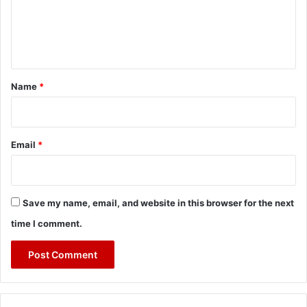
m
e
n
t
*
Name
*
Email
*
Save my name, email, and website in this browser for the next
time I comment.