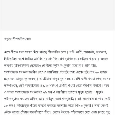
বাড়ছে শীতজনিত রোগ
দেশে শীতের সঙ্গে পাল্লা দিয়ে বাড়ছে শীতজনিত রোগ। সর্দি-কাশি, শ্বাসকষ্ট, অ্যাজমা,
নিউমোনিয়া ও ঠা-াজনিত ডায়রিয়াসহ নানাবিধ রোগ ব্যাপক হারে ছড়িয়ে পড়েছে। অনেক
জায়গায় হাসপাতালের মেঝেতেও রোগীদের স্থান সংকুলান হচ্ছে না। জানা যায়,
শ্বাসতন্ত্রের সংক্রমণজনিত রোগ ও ডায়রিয়ায় গত দুই মাসে দেশের দুই লাখ ২০ হাজার
৪২১ জন আক্রান্ত হয়েছে। ডায়রিয়ায় আক্রান্ত সবচেয়ে বেশি রোগী পাওয়া গেছে দেশের
দক্ষিণাঞ্চলে, মোট আক্রান্তের ৪২.২৯ শতাংশ রোগীই পাওয়া গেছে বরিশাল বিভাগে। আর
এ সময়ে শ্বাসতন্ত্রের সংক্রমণে ২৬ জন ও ডায়রিয়ায় দুজনের মৃত্যু হয়েছে। মৃত্যুর
পরিসংখ্যানে সবচেয়ে এগিয়ে আছে পার্বত্য জেলা খাগড়াছড়ি। এই জেলায় মারা গেছে মোট
১৮ জন। অতিরিক্ত শীতের কারণে সবচেয়ে সমস্যায় আছে শিশু ও বৃদ্ধরা। সারা দেশেই
জেঁকে বসেছে পৌষের হাড়কাঁপানো শীত। দেশের উত্তর-পশ্চিমাঞ্চলে থেমে থেমে চলছে মৃদু