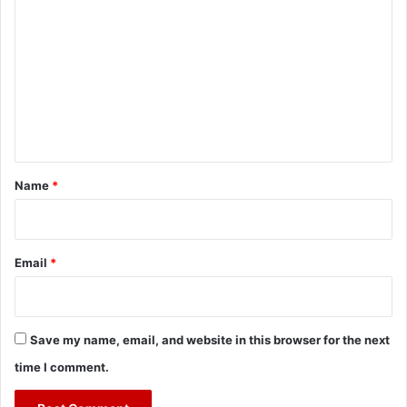
o
m
m
e
n
t
*
Name
*
Email
*
Save my name, email, and website in this browser for the next
time I comment.