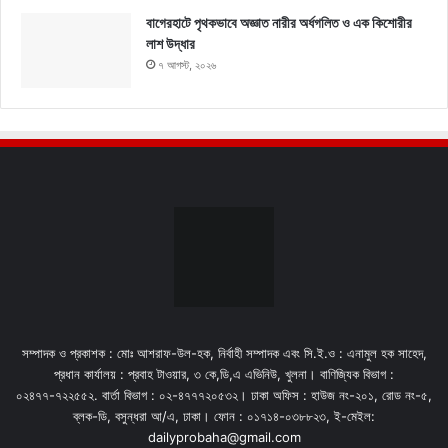
বাগেরহাটে পৃথকভাবে অজ্ঞাত নারীর অর্ধগলিত ও এক কিশোরীর
লাশ উদ্ধার
৭ আগস্ট, ২০২৬
সম্পাদক ও প্রকাশক : মোঃ আশরাফ-উল-হক, নির্বাহী সম্পাদক এবং সি.ই.ও : এনামুল হক সাহেদ,
প্রধান কার্যালয় : প্রবাহ টাওয়ার, ৩ কে,ডি,এ এভিনিউ, খুলনা। বাণিজ্যিক বিভাগ :
০২৪৭৭-৭২২৫৫২. বার্তা বিভাগ : ০২-৪৭৭৭২০৫৩২। ঢাকা অফিস : হাউজ নং-২০১, রোড নং-৫,
ব্লক-ডি, বসুন্ধরা আ/এ, ঢাকা। ফোন : ০১৭১৪-০৩৮৮২৩, ই-মেইল:
dailyprobaha@gmail.com