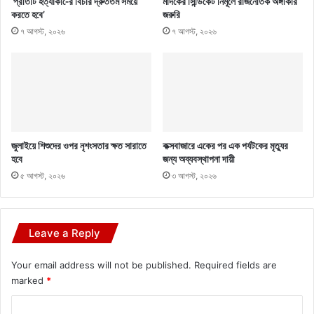
‘প্রতিটি হত্যাকা-ের বিচার দ্রুততম সময়ে
মাদকের সিন্ডিকেট নির্মূলে রাজনৈতিক অঙ্গীকার
করতে হবে’
জরুরি
৭ আগস্ট, ২০২৬
৭ আগস্ট, ২০২৬
জুলাইয়ে শিশুদের ওপর নৃশংসতার ক্ষত সারাতে
কক্সবাজারে একের পর এক পর্যটকের মৃত্যুর
হবে
জন্য অব্যবস্থাপনা দায়ী
৫ আগস্ট, ২০২৬
৩ আগস্ট, ২০২৬
Leave a Reply
Your email address will not be published.
Required fields are
marked
*
C