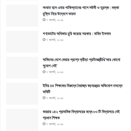
সংঘাত হলে এবার পাকিস্তানের পাশে সউদী ও তুরস্ক : মক্কা
চুক্তি নিয়ে উদ্বেগে ভারত
৭ আগস্ট, ২০২৬
গণভোটের অধিকার চুরি করেছে সরকার : নাহিদ ইসলাম
৭ আগস্ট, ২০২৬
সাকিবের দেশে ফেরার প্রশ্নে ক্রীড়া প্রতিমন্ত্রীÑ‘আর কোনো
সুযোগ নেই’
৭ আগস্ট, ২০২৬
ইবির ৪৪ শিক্ষকের বিরুদ্ধে নৈরাজ্য ষড়যন্ত্রের অভিযোগ তদন্তে
কমিটি
৭ আগস্ট, ২০২৬
কয়রার ১৪২ প্রাথমিক বিদ্যালয়ের মধ্যে ৮৩ টি বিদ্যালয়ে নেই
প্রধান শিক্ষক
৭ আগস্ট, ২০২৬