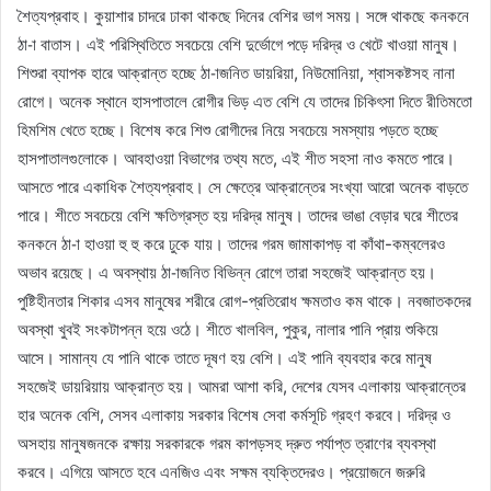
শৈত্যপ্রবাহ। কুয়াশার চাদরে ঢাকা থাকছে দিনের বেশির ভাগ সময়। সঙ্গে থাকছে কনকনে
ঠা-া বাতাস। এই পরিস্থিতিতে সবচেয়ে বেশি দুর্ভোগে পড়ে দরিদ্র ও খেটে খাওয়া মানুষ।
শিশুরা ব্যাপক হারে আক্রান্ত হচ্ছে ঠা-াজনিত ডায়রিয়া, নিউমোনিয়া, শ্বাসকষ্টসহ নানা
রোগে। অনেক স্থানে হাসপাতালে রোগীর ভিড় এত বেশি যে তাদের চিকিৎসা দিতে রীতিমতো
হিমশিম খেতে হচ্ছে। বিশেষ করে শিশু রোগীদের নিয়ে সবচেয়ে সমস্যায় পড়তে হচ্ছে
হাসপাতালগুলোকে। আবহাওয়া বিভাগের তথ্য মতে, এই শীত সহসা নাও কমতে পারে।
আসতে পারে একাধিক শৈত্যপ্রবাহ। সে ক্ষেত্রে আক্রান্তের সংখ্যা আরো অনেক বাড়তে
পারে। শীতে সবচেয়ে বেশি ক্ষতিগ্রস্ত হয় দরিদ্র মানুষ। তাদের ভাঙা বেড়ার ঘরে শীতের
কনকনে ঠা-া হাওয়া হু হু করে ঢুকে যায়। তাদের গরম জামাকাপড় বা কাঁথা-কম্বলেরও
অভাব রয়েছে। এ অবস্থায় ঠা-াজনিত বিভিন্ন রোগে তারা সহজেই আক্রান্ত হয়।
পুষ্টিহীনতার শিকার এসব মানুষের শরীরে রোগ-প্রতিরোধ ক্ষমতাও কম থাকে। নবজাতকদের
অবস্থা খুবই সংকটাপন্ন হয়ে ওঠে। শীতে খালবিল, পুকুর, নালার পানি প্রায় শুকিয়ে
আসে। সামান্য যে পানি থাকে তাতে দূষণ হয় বেশি। এই পানি ব্যবহার করে মানুষ
সহজেই ডায়রিয়ায় আক্রান্ত হয়। আমরা আশা করি, দেশের যেসব এলাকায় আক্রান্তের
হার অনেক বেশি, সেসব এলাকায় সরকার বিশেষ সেবা কর্মসূচি গ্রহণ করবে। দরিদ্র ও
অসহায় মানুষজনকে রক্ষায় সরকারকে গরম কাপড়সহ দ্রুত পর্যাপ্ত ত্রাণের ব্যবস্থা
করবে। এগিয়ে আসতে হবে এনজিও এবং সক্ষম ব্যক্তিদেরও। প্রয়োজনে জরুরি