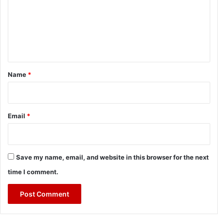
m
e
n
t
*
Name
*
Email
*
Save my name, email, and website in this browser for the next
time I comment.