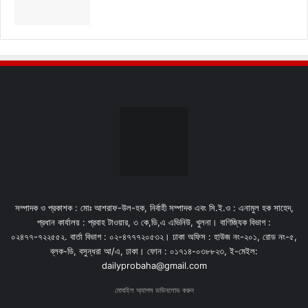
সম্পাদক ও প্রকাশক : মোঃ আশরাফ-উল-হক, নির্বাহী সম্পাদক এবং সি.ই.ও : এনামুল হক সাহেদ,
প্রধান কার্যালয় : প্রবাহ টাওয়ার, ৩ কে,ডি,এ এভিনিউ, খুলনা। বাণিজ্যিক বিভাগ :
০২৪৭৭-৭২২৫৫২. বার্তা বিভাগ : ০২-৪৭৭৭২০৫৩২। ঢাকা অফিস : হাউজ নং-২০১, রোড নং-৫,
ব্লক-ডি, বসুন্ধরা আ/এ, ঢাকা। ফোন : ০১৭১৪-০৩৮৮২৩, ই-মেইল:
dailyprobaha@gmail.com
মোবাইল অ্যাপস ডাউনলোড করুন