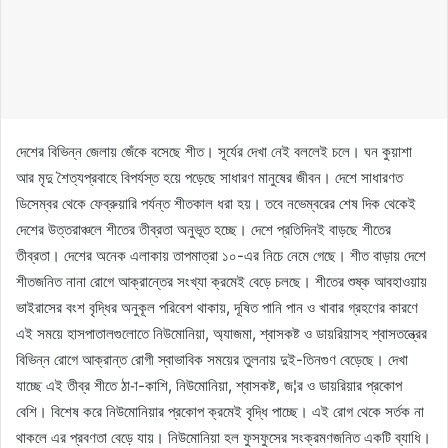
দেশের বিভিন্ন জেলায় জেঁকে বসেছে শীত। সূর্যের দেখা নেই বললেই চলে। ঘন কুয়াশা
আর মৃদু শৈত্যপ্রবাহে বিপর্যস্ত হয়ে পড়েছে সাধারণ মানুষের জীবন। দেশে সাধারণত
ডিসেম্বর থেকে ফেব্রুয়ারি পর্যন্ত শীতকাল ধরা হয়। তবে নভেম্বরের শেষ দিক থেকেই
দেশের উত্তরাঞ্চলে শীতের তীব্রতা অনুভূত হচ্ছে। দেশে প্রতিদিনই বাড়ছে শীতের
তীব্রতা। দেশের অনেক এলাকায় তাপমাত্রা ১০-এর নিচে নেমে গেছে। শীত বাড়ায় দেশে
শীতজনিত নানা রোগে আক্রান্তের সংখ্যা ক্রমেই বেড়ে চলছে। শীতের শুষ্ক আবহাওয়ায়
ভাইরাসের বংশ বৃদ্ধির অনুকূল পরিবেশ থাকায়, দূষিত পানি পান ও খাবার গ্রহণের কারণে
এই সময়ে হাসপাতালগুলোতে নিউমোনিয়া, অ্যাজমা, শ্বাসকষ্ট ও ডায়রিয়াসহ শ্বাসতন্ত্রের
বিভিন্ন রোগে আক্রান্ত রোগী স্বাভাবিক সময়ের তুলনায় দুই-তিনগুণ বেড়েছে। দেখা
যাচ্ছে এই তীব্র শীতে ঠা-া-কাশি, নিউমোনিয়া, শ্বাসকষ্ট, জ¦র ও ডায়রিয়ার প্রকোপ
বেশি। বিশেষ করে নিউমোনিয়ার প্রকোপ ক্রমেই বৃদ্ধি পাচ্ছে। এই রোগ থেকে সর্তক না
থাকলে এর প্রবণতা বেড়ে যায়। নিউমোনিয়া হল ফুসফুসের সংক্রমণজনিত একটি ব্যাধি।