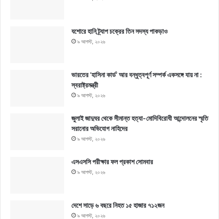
যশোরে হানি ট্র্যাপ চক্রের তিন সদস্য পাকড়াও
৯ আগস্ট, ২০২৬
ভারতের ‘হাসিনা কার্ড’ আর বন্ধুত্বপূর্ণ সম্পর্ক একসঙ্গে যায় না :
স্বরাষ্ট্রমন্ত্রী
৯ আগস্ট, ২০২৬
জুলাই জাদুঘর থেকে সীমান্ত হত্যা-মোদিবিরোধী আন্দোলনের স্মৃতি
সরানোর অভিযোগ নাহিদের
৯ আগস্ট, ২০২৬
এসএসসি পরীক্ষার ফল প্রকাশ সোমবার
৯ আগস্ট, ২০২৬
দেশে সাড়ে ৬ বছরে নিহত ১৫ হাজার ৭১২জন
৯ আগস্ট, ২০২৬