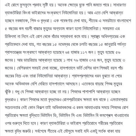
এই রোগে ফুসফুসে প্রদাহ সৃষ্টি হয়। অনেক ক্ষেত্রে বুকে পানি জমতে পারে। সাধারণত
ব্যাকটেরিয়া কিংবা ভাইরাসের সংক্রমণে নিউমোনিয়া হয়। আর এতে বেশি আক্রান্ত
হচ্ছেন নবজাতক, শিশু ও বৃদ্ধরা। এক গবেষণায় দেখা যায়, শীতের এ সময়টাতে বাংলাদেশে
৫ বছরের কম বয়সী বাচ্চার মৃত্যুর অন্যতম কারণ হলো নিউমোনিয়া। সময়মত এর
চিকিৎসা না নিলে এই রোগ থেকে বাঁচার সম্ভাবনা কমে যায়। স্বাস্থ্য অধিদপ্তরের এক
প্রতিবেদনে দেখা যায়, গত বছরের ১৫ নভেম্বর থেকে চলতি বছরের ১৫ জানুয়ারি পর্যন্ত
শ্বাসতন্ত্রের সংক্রমণে আক্রান্ত হয়েছেন ৬৪ হাজার ১১৭ জন। মৃত্যু হয়েছে ৫৬
জনের। আর ডায়রিয়ায় আক্রান্ত হয়েছে ১ লাখ ৭৬ হাজার ৩৭৪ জন, মৃত্যু হয়েছে ৩
জনের। বেশিরভাগ সময়ই দেখা যাচ্ছে, হাসপাতালে ভর্তি বেশির ভাগ শিশুরই বয়স পাঁচ
বছরের নিচে এবং তারা নিউমোনিয়া আক্রান্ত। শ্বাসপ্রশ্বাসের ধরন বুঝতে না পেরে
অনেক অভিভাবক বেশি দেরিতে হাসপাতালে আসছেন। এতেকরে বাড়ছে শিশুর মৃত্যুর
ঝুঁকি। শুধু যে শিশুরা আক্রান্ত হচ্ছে তা নয়। শিশুদের পাশাপাশি আক্রান্ত হচ্ছেন
বৃদ্ধরাও। কারণ শিশুদের মতো বৃদ্ধদেরও রোগপ্রতিরোধ ক্ষমতা কম থাকে। এমতাবস্থায়
সচেতনতার নেই কোন বিকল্প তাই অভিভাবকদের এ রকম আবহাওয়ার সময়ে শিশুদের রোগ
প্রতিরোধ ক্ষমতা বৃদ্ধিতে ভিটামিন ডি, ভিটামিন সি এবং ভিটামিন বি কমপ্লেক্স খাওয়ানোর
ওপর গুরুত্ব দিতে হবে। কারণ ব্যাকটেরিয়া ও ভাইরাস প্রতিরোধে শরীরের প্রতিরোধ
ক্ষমতা বৃদ্ধি জরুরি। সর্বশেষে শীতের এই মৌসুমে সবাই যদি একটু সর্তক থাকা যায়