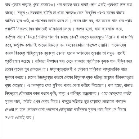
যার প্রভাব পড়েছে খুচরা বাজারেও। গত কয়েক বছর ধরেই দেশে একই প্রবণতা লক্ষ করা
যাচ্ছে। মজুত ও সরবরাহে ঘাটতি না থাকা সত্ত্বেও কেন কিছুদিন পরপর চালের বাজার
অস্থির হয়ে ওঠে, এ প্রশ্নের জবাব মেলে না। কেবল চাল নয়, গত কয়েক মাস ধরে প্রায়
প্রতিটি নিত্যপণ্যের বাজারেই অস্থিরতা চলছে। প্রশ্ন হলো, যারা কারসাজি করে,
কর্তৃপক্ষ তাদের বিষয়ে শৈথিল্য প্রদর্শন করছে কেন? বস্তুত দ্রব্যমূল্য নিয়ে যারা কারসাজি
করে, কর্তৃপক্ষ কখনোই তাদের বিরুদ্ধে বড় ধরনের কোনো পদক্ষেপ নেয়নি। মাঝেমধ্যে
কারও বিরুদ্ধে শাস্তিমূলক ব্যবস্থা নেওয়া হলেও অপরাধের তুলনায় তা লঘুদ- বলেই
প্রতীয়মান হয়েছে। বর্তমানে উৎপাদন খরচ বেড়ে যাওয়ায় প্রান্তিক কৃষক ধান বিক্রি করে
তেমন লাভের মুখ দেখছেন না। মধ্যস্বত্বভোগী ও চালকল মালিকরা অস্বাভাবিক হারে
মুনাফা করছে। চালের উচ্চমূল্যের কারণে দেশের বিপুলসংখ্যক দরিদ্র মানুষের জীবনযাত্রার
ব্যয় বেড়েছে। এ অবস্থায় তারা পুষ্টিকর খাবার কেনা কমিয়ে দিয়েছেন। বলা হচ্ছে, বাজার
নিয়ন্ত্রণে যৌথভাবে কাজ করবে কৃষি, খাদ্য ও বাণিজ্য মন্ত্রণালয়। এতে ভোক্তারা কতটা
সুফল পাবে, সেটাই এখন দেখার বিষয়। বস্তুত সরিষার ভূত তাড়াতে জোরালো পদক্ষেপ
নেওয়া না হলে লোকদেখানো পদক্ষেপে ভোক্তারা কাক্সিক্ষত সুফল পাবে কিনা সে বিষয়ে
সংশয় থেকেই যায়।