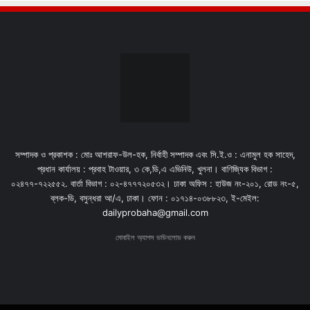
সম্পাদক ও প্রকাশক : মোঃ আশরাফ-উল-হক, নির্বাহী সম্পাদক এবং সি.ই.ও : এনামুল হক সাহেদ,
প্রধান কার্যালয় : প্রবাহ টাওয়ার, ৩ কে,ডি,এ এভিনিউ, খুলনা। বাণিজ্যিক বিভাগ :
০২৪৭৭-৭২২৫৫২. বার্তা বিভাগ : ০২-৪৭৭৭২০৫৩২। ঢাকা অফিস : হাউজ নং-২০১, রোড নং-৫,
ব্লক-ডি, বসুন্ধরা আ/এ, ঢাকা। ফোন : ০১৭১৪-০৩৮৮২৩, ই-মেইল:
dailyprobaha@gmail.com
মোবাইল অ্যাপস ডাউনলোড করুন