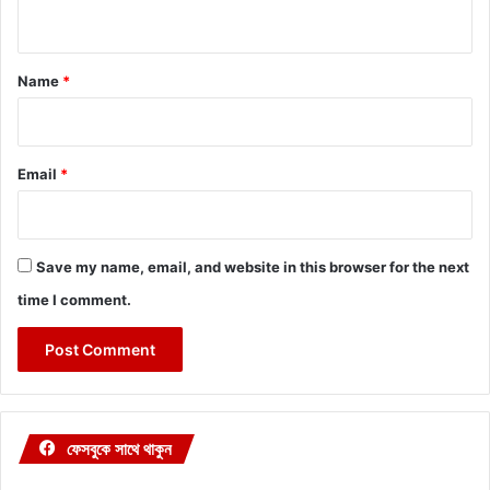
n
t
*
Name
*
Email
*
Save my name, email, and website in this browser for the next
time I comment.
ফেসবুকে সাথে থাকুন