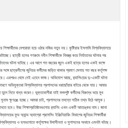
 শিক্ষার্থীদের বেপরোয়া হয়ে ওঠার নজির নতুন নয়। কুষ্টিয়ার ইসলামি বিশ্ববিদ্যালয়ে
্ছে। ছাত্রী হলের গণরুমে নবীন শিক্ষার্থীকে বিবস্ত্র করে নির্যাতনের ঘটনার পর
ির্যাতনের ঘটনা ঘটেছে। এর আগে গত বছরের জুনে একই ছাত্র হলের একই কক্ষে
র সঙ্গে ছাত্রলীগের জুনিয়র কর্মীদের জড়িত থাকার প্রমাণ মেলায় গত বছর কর্তৃপক্ষ
রও করে। এরপরও থেমে নেই এহেন কাজ। অভিযোগ আছে, র‌্যাগিংয়ের দু-একটি ঘটনা
রণে অভিযুক্তরা বিশ্ববিদ্যালয় প্রশাসনের ধরাছোঁয়ার বাইরে থেকে যায়। আবার
ুলে নিতে বাধ্য করেন। ভুক্তভোগীরা তাই মদদপুষ্ট কর্মীদের বিরুদ্ধে ভয়ে মুখ
র সুনাম ক্ষুণœ হচ্ছে। আমরা চাই, প্রশাসনের তদন্তে সঠিক তথ্য উঠে আসুক।
তে হবে। উচ্চ শিক্ষাপ্রতিষ্ঠানগুলোয় র‌্যাগিং এখন একটি আতঙ্কের নাম। জানা
িদ্যালয়ের ফুড অ্যান্ড অ্যাগ্রো প্রসেসিং ইঞ্জিনিয়ারিং বিভাগের জুনিয়র শিক্ষার্থীরা
, বিশ্ববিদ্যালয় ও হলগুলোতে কর্তৃপক্ষের উদাসীনতা ও সুশাসনের অভাবে এমনটা ঘটছে।