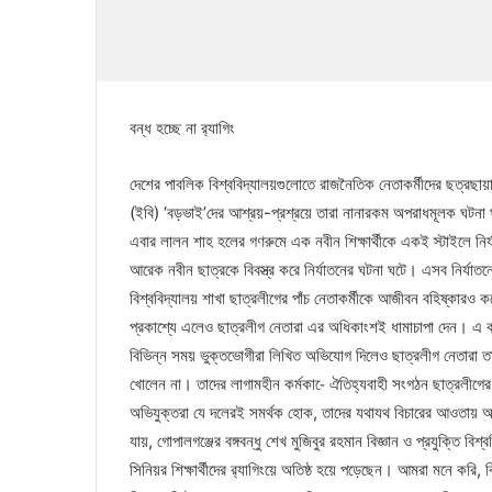
বন্ধ হচ্ছে না র‌্যাগিং
দেশের পাবলিক বিশ্ববিদ্যালয়গুলোতে রাজনৈতিক নেতাকর্মীদের ছত্রছায়ায়
(ইবি) ‘বড়ভাই’দের আশ্রয়-প্রশ্রয়ে তারা নানারকম অপরাধমূলক ঘটনা ঘটাচ
এবার লালন শাহ হলের গণরুমে এক নবীন শিক্ষার্থীকে একই স্টাইলে ন
আরেক নবীন ছাত্রকে বিবস্ত্র করে নির্যাতনের ঘটনা ঘটে। এসব নির্যাতনে
বিশ্ববিদ্যালয় শাখা ছাত্রলীগের পাঁচ নেতাকর্মীকে আজীবন বহিষ্কা
প্রকাশ্যে এলেও ছাত্রলীগ নেতারা এর অধিকাংশই ধামাচাপা দেন। এ কা
বিভিন্ন সময় ভুক্তভোগীরা লিখিত অভিযোগ দিলেও ছাত্রলীগ নেতারা তা ত
খোলেন না। তাদের লাগামহীন কর্মকা-ে ঐতিহ্যবাহী সংগঠন ছাত্রলীগে
অভিযুক্তরা যে দলেরই সমর্থক হোক, তাদের যথাযথ বিচারের আওতায় আন
যায়, গোপালগঞ্জের বঙ্গবন্ধু শেখ মুজিবুর রহমান বিজ্ঞান ও প্রযুক্তি বিশ্বব
সিনিয়র শিক্ষার্থীদের র‌্যাগিংয়ে অতিষ্ঠ হয়ে পড়েছেন। আমরা মনে করি