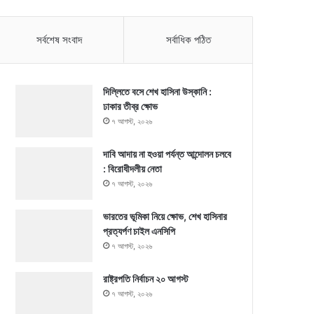
সর্বশেষ সংবাদ
সর্বাধিক পঠিত
দিল্লিতে বসে শেখ হাসিনা উস্কানি :
ঢাকার তীব্র ক্ষোভ
৭ আগস্ট, ২০২৬
দাবি আদায় না হওয়া পর্যন্ত আন্দোলন চলবে
: বিরোধীদলীয় নেতা
৭ আগস্ট, ২০২৬
ভারতের ভূমিকা নিয়ে ক্ষোভ, শেখ হাসিনার
প্রত্যর্পণ চাইল এনসিপি
৭ আগস্ট, ২০২৬
রাষ্ট্রপতি নির্বাচন ২০ আগস্ট
৭ আগস্ট, ২০২৬