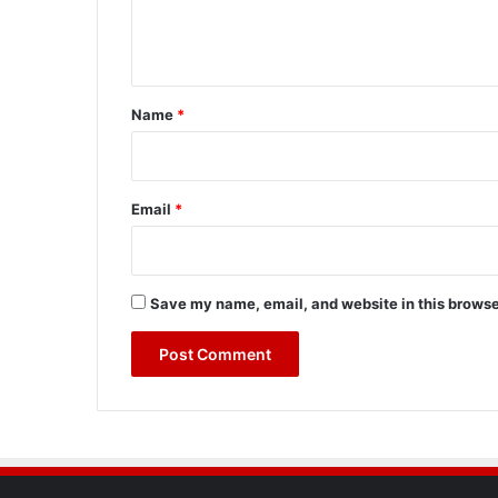
e
n
t
*
Name
*
Email
*
Save my name, email, and website in this browse