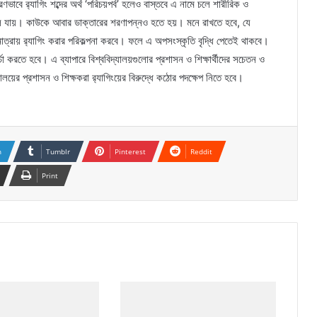
ণভাবে র‌্যাগিং শব্দের অর্থ ‘পরিচয়পর্ব’ হলেও বাস্তবে এ নামে চলে শারীরিক ও
চলে যায়। কাউকে আবার ডাক্তারের শরণাপন্নও হতে হয়। মনে রাখতে হবে, যে
মাত্রায় র‌্যাগিং করার পরিকল্পনা করবে। ফলে এ অপসংস্কৃতি বৃদ্ধি পেতেই থাকবে।
র্চা করতে হবে। এ ব্যাপারে বিশ্ববিদ্যালয়গুলোর প্রশাসন ও শিক্ষার্থীদের সচেতন ও
যালয়ের প্রশাসন ও শিক্ষকরা র‌্যাগিংয়ের বিরুদ্ধে কঠোর পদক্ষেপ নিতে হবে।
n
Tumblr
Pinterest
Reddit
Print