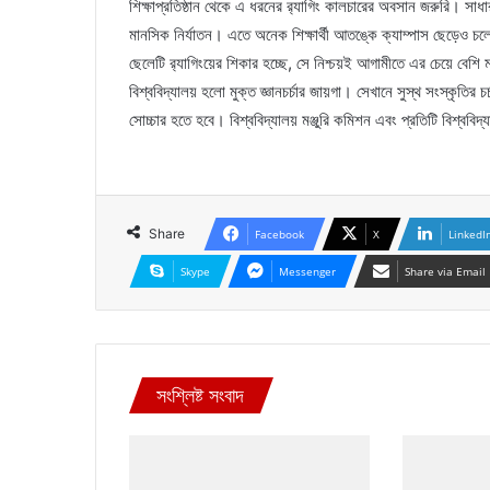
শিক্ষাপ্রতিষ্ঠান থেকে এ ধরনের র‌্যাগিং কালচারের অবসান জরুরি। সাধার
মানসিক নির্যাতন। এতে অনেক শিক্ষার্থী আতঙ্কে ক্যাম্পাস ছেড়েও 
ছেলেটি র‌্যাগিংয়ের শিকার হচ্ছে, সে নিশ্চয়ই আগামীতে এর চেয়ে বেশি 
বিশ্ববিদ্যালয় হলো মুক্ত জ্ঞানচর্চার জায়গা। সেখানে সুস্থ সংস্কৃতির চ
সোচ্চার হতে হবে। বিশ্ববিদ্যালয় মঞ্জুরি কমিশন এবং প্রতিটি বিশ্ববিদ্
Share
Facebook
X
LinkedI
Skype
Messenger
Share via Email
সংশ্লিষ্ট সংবাদ