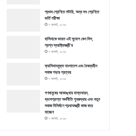
প্রথম শ্রেণিতে লটারি, অন্য সব শ্রেণিতে
ভর্তি পরীক্ষা
৭ আগস্ট, ২০২৬
হাসিনাকে ভারত এই সুযোগ কেন দিল,
প্রশ্ন স্বরাষ্ট্রমন্ত্রী’র
৭ আগস্ট, ২০২৬
ফ্যাসিবাদমুক্ত বাংলাদেশ এবং বৈষম্যহীন
সমাজ গড়ার প্রত্যয়
৭ আগস্ট, ২০২৬
গণমানুষের আকাঙ্খার বাস্তবায়ন,
ধ্বংসপ্রাপ্ত অর্থনীতি পুনরুদ্ধার এবং নতুন
সমাজ বিনির্মাণে প্রধানমন্ত্রী কাজ করে
যাচ্ছেন
৭ আগস্ট, ২০২৬