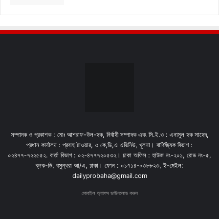
সম্পাদক ও প্রকাশক : মোঃ আশরাফ-উল-হক, নির্বাহী সম্পাদক এবং সি.ই.ও : এনামুল হক সাহেদ,
প্রধান কার্যালয় : প্রবাহ টাওয়ার, ৩ কে,ডি,এ এভিনিউ, খুলনা। বাণিজ্যিক বিভাগ :
০২৪৭৭-৭২২৫৫২. বার্তা বিভাগ : ০২-৪৭৭৭২০৫৩২। ঢাকা অফিস : হাউজ নং-২০১, রোড নং-৫,
ব্লক-ডি, বসুন্ধরা আ/এ, ঢাকা। ফোন : ০১৭১৪-০৩৮৮২৩, ই-মেইল:
dailyprobaha@gmail.com
মোবাইল অ্যাপস ডাউনলোড করুন