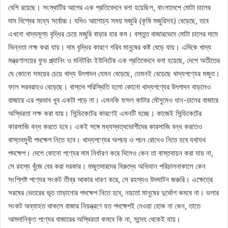
বেশি রয়েছে। সংস্থাটির আগের এক প্রতিবেদনে বলা হয়েছিল, বাংলাদেশে মোটা চালের
দাম বিশ্বের মধ্যে সর্বোচ্চ। যদিও আলোচ্য সময় মজুরি (কৃষি মজুরিসহ) বেড়েছে, তবে
এখনো খাদ্যমূল্য বৃদ্ধির চেয়ে মজুরি বাড়ার হার কম। বস্তুত বাজারভেদে মোটা চালের দামে
ভিন্নতা লক্ষ করা যায়। দাম বৃদ্ধির কারণে গরিব মানুষের কষ্ট বেড়ে যায়। এদিকে খাদ্য
মন্ত্রণালয়ের ফুড প্ল্যানিং ও মনিটরিং ইউনিটের এক প্রতিবেদনে বলা হয়েছে, দেশে অতীতের
যে কোনো সময়ের চেয়ে খাদ্য উৎপাদন যেমন বেড়েছে, তেমনই বেড়েছে খাদ্যপণ্যের মজুত।
ফলে সরবরাহও বেড়েছে। বাস্তব পরিস্থিতি হলো কোনো খাদ্যপণ্যের উৎপাদন বাড়লেও
বাজারে এর প্রভাব খুব একটা পড়ে না। এমনকি ফসল কাটার মৌসুমেও ধান-চালের বাজারে
অস্থিরতা লক্ষ করা যায়। সিন্ডিকেটের কারণেই এমনটি হচ্ছে। কাজেই সিন্ডিকেটের
কারসাজি বন্ধ করতে হবে। একই সঙ্গে মধ্যস্বত্বভোগীদের কারসাজি বন্ধ করতেও
বাস্তবমুখী পদক্ষেপ নিতে হবে। খাদ্যপণ্যের অপচয় ও পচন রোধেও নিতে হবে যথাযথ
পদক্ষেপ। দেশে কোনো পণ্যের দাম নির্ধারণ করে দিলেও কেন তা বাস্তবায়ন করা যায় না,
সে রহস্য খুঁজে বের করা দরকার। মজুতদারদের বিরুদ্ধে অভিযান পরিচালনাকালে কেন
সংশ্লিষ্ট পণ্যের সংকট তীব্র আকার ধারণ করে, সে রহস্যও উদঘাটন জরুরি। এক্ষেত্রে
সরষের ভেতরের ভূত তাড়ানোর পদক্ষেপ নিতে হবে, নয়তো মানুষের দুর্ভোগ কমবে না। ডলার
সংকট অব্যাহত থাকলে বাজার নিয়ন্ত্রণে যত পদক্ষেপই নেওয়া হোক না কেন, তাতে
আমদানিকৃত পণ্যের বাজারের অস্থিরতা কমবে কি না, সন্দেহ থেকেই যায়।