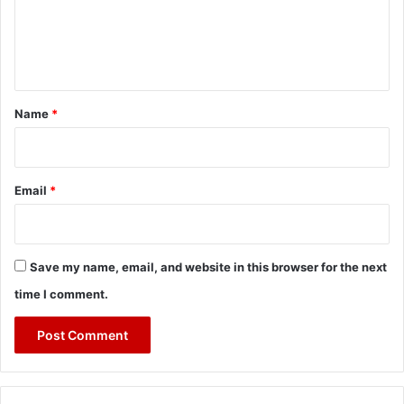
m
e
n
t
*
Name
*
Email
*
Save my name, email, and website in this browser for the next
time I comment.