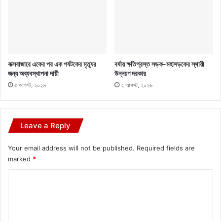
কক্সবাজারে একের পর এক পর্যটকের মৃত্যুর
বর্ষায় ক্ষতিগ্রস্ত সড়ক-মহাসড়কের স্থায়ী
জন্য অব্যবস্থাপনা দায়ী
উন্নয়ণ দরকার
৩ আগস্ট, ২০২৬
২ আগস্ট, ২০২৬
Leave a Reply
Your email address will not be published.
Required fields are
marked
*
C
o
m