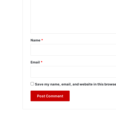
m
e
n
t
*
Name
*
Email
*
Save my name, email, and website in this browse