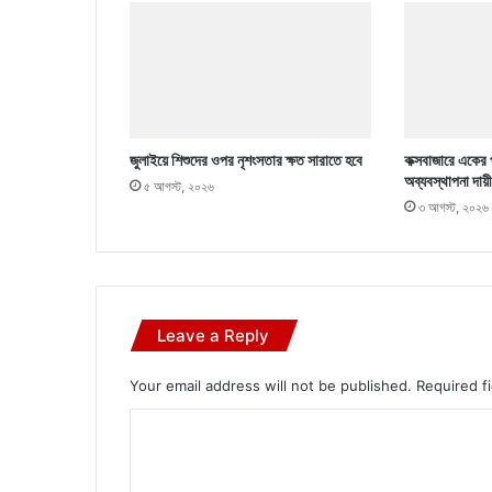
জুলাইয়ে শিশুদের ওপর নৃশংসতার ক্ষত সারাতে হবে
কক্সবাজারে একের প
অব্যবস্থাপনা দায়ী
৫ আগস্ট, ২০২৬
৩ আগস্ট, ২০২৬
Leave a Reply
Your email address will not be published.
Required f
C
o
m