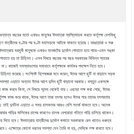
্যান্য বছরের মতো এবারও মানুষের ঈদযাত্রা স্বস্তিদায়ক করতে কর্তৃপক্ষ বেশকিছু
ণে যাত্রীদের ঘণ্টার পর ঘণ্টা মহাসড়কে আটকে থাকতে হয়েছে। ভাঙাচোরা ও সরু
যাত্রায় ঘরমুখী মানুষকে এবারও যানজটের দুর্ভোগ পোহাতে হতে পারে-এমন শঙ্কা
াগ পোহাতে হয় তা চিহ্নিত। এসব বিষয়ে বছরের পর বছর সরকারের বিভিন্ন স্তরের
 না। কাজেই সমস্যাগুলোর সমাধানে কর্তৃপক্ষকে কার্যকর পদক্ষেপ নিতে হবে।
 চিহ্নিত করেছে। সংশ্লিষ্ট বিশেষজ্ঞরা মনে করেন, ঈদের আগে ছুটি না বাড়ালে সড়ক
সমস্যা এড়াতে অন্তত ঈদের আগে দুদিন ছুটি বাড়ানো দরকার। বস্তুত একসঙ্গে
কাজ করবে কিনা, সে বিষয়ে সন্দেহ থেকেই যায়। এছাড়া লক্ষ করা গেছে, ঈদের
কর্তৃপক্ষ কাজ করে থাকে, ঈদের আগে তারা তৎপর হলেও ঈদের পরে তাদের তৎপরতায়
যায়। তাই দুর্ঘটনা এড়াতে এ সময় চালকদের আরও বেশি সতর্ক থাকতে হবে। অনেক
 আবার গাড়ির মালিকের চাপের কারণেও চালক বেপরোয়া গতিতে গাড়ি চালিয়ে থাকেন।
য় দিতে হবে। ঈদযাত্রায় যাত্রীদের দুর্ভোগ কমাতে সরকারকে রেল খাতেও গুরুত্ব
রবে। এক্ষেত্রে কোনো ধরনের সমস্যা যেন তৈরি না হয়, সেদিকে লক্ষ রাখতে হবে।