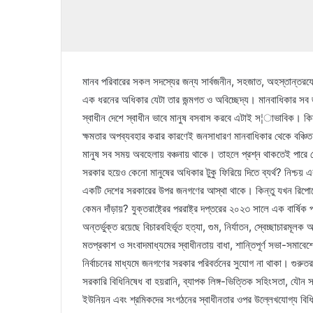
মানব পরিবারের সকল সদস্যের জন্য সার্বজনীন, সহজাত, অহস্তান্তরয
এক ধরনের অধিকার যেটা তার জন্মগত ও অবিচ্ছেদ্য। মানবাধিকার স
স্বাধীন দেশে স্বাধীন ভাবে মানুষ বসবাস করবে এটাই স¦াভাবিক। কিন্
ক্ষমতার অপব্যবহার করার কারণেই জনসাধারণ মানবাধিকার থেকে বঞ্চি
মানুষ সব সময় অবহেলায় বঞ্চনায় থাকে। তাহলে প্রশ্ন থাকতেই পারে 
সরকার হয়েও কেনো মানুষের অধিকার টুকু ফিরিয়ে দিতে ব্যর্থ? নিশ্চয়
একটি দেশের সরকারের উপর জনগণের আস্থা থাকে। কিন্তু যখন রিপোর্টে
কেমন দাঁড়ায়? যুক্তরাষ্ট্রের পররাষ্ট্র দপ্তরের ২০২৩ সালে এক বার্ষি
অন্তর্ভুক্ত রয়েছে বিচারবহির্ভূত হত্যা, গুম, নির্যাতন, স্বেচ্ছাচারমূল
মতপ্রকাশ ও সংবাদমাধ্যমের স্বাধীনতায় বাধা, শান্তিপূর্ণ সভা-সমাবেশ
নির্বাচনের মাধ্যমে জনগণের সরকার পরিবর্তনের সুযোগ না থাকা। গুরুতর
সরকারি বিধিনিষেধ বা হয়রানি, ব্যাপক লিঙ্গ-ভিত্তিক সহিংসতা, যৌন সহিং
ইউনিয়ন এবং শ্রমিকদের সংগঠনের স্বাধীনতার ওপর উল্লেখযোগ্য বিধিন