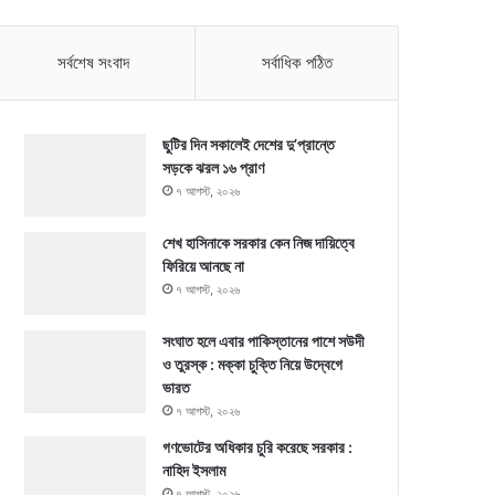
সর্বশেষ সংবাদ
সর্বাধিক পঠিত
ছুটির দিন সকালেই দেশের দু’প্রান্তে
সড়কে ঝরল ১৬ প্রাণ
৭ আগস্ট, ২০২৬
শেখ হাসিনাকে সরকার কেন নিজ দায়িত্বে
ফিরিয়ে আনছে না
৭ আগস্ট, ২০২৬
সংঘাত হলে এবার পাকিস্তানের পাশে সউদী
ও তুরস্ক : মক্কা চুক্তি নিয়ে উদ্বেগে
ভারত
৭ আগস্ট, ২০২৬
গণভোটের অধিকার চুরি করেছে সরকার :
নাহিদ ইসলাম
৭ আগস্ট, ২০২৬