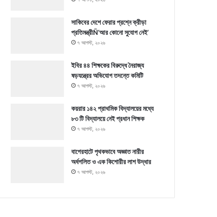
সাকিবের দেশে ফেরার প্রশ্নে ক্রীড়া
প্রতিমন্ত্রীÑ‘আর কোনো সুযোগ নেই’
৭ আগস্ট, ২০২৬
ইবির ৪৪ শিক্ষকের বিরুদ্ধে নৈরাজ্য
ষড়যন্ত্রের অভিযোগ তদন্তে কমিটি
৭ আগস্ট, ২০২৬
কয়রার ১৪২ প্রাথমিক বিদ্যালয়ের মধ্যে
৮৩ টি বিদ্যালয়ে নেই প্রধান শিক্ষক
৭ আগস্ট, ২০২৬
বাগেরহাটে পৃথকভাবে অজ্ঞাত নারীর
অর্ধগলিত ও এক কিশোরীর লাশ উদ্ধার
৭ আগস্ট, ২০২৬