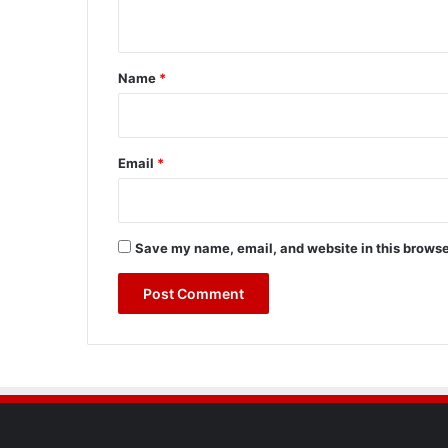
n
t
*
Name
*
Email
*
Save my name, email, and website in this browse