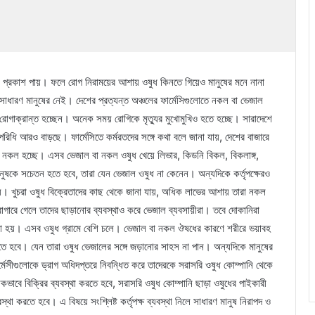
মে প্রকাশ পায়। ফলে রোগ নিরাময়ের আশায় ওষুধ কিনতে গিয়েও মানুষের মনে নানা
ারণ মানুষের নেই। দেশের প্রত্যন্ত অঞ্চলের ফার্মেসিগুলোতে নকল বা ভেজাল
ও রোগাক্রান্ত হচ্ছেন। অনেক সময় রোগিকে মৃত্যুর মুখোমুখিও হতে হচ্ছে। সারাদেশে
রিধি আরও বাড়ছে। ফার্মেসিতে কর্মরতদের সঙ্গে কথা বলে জানা যায়, দেশের বাজারে
ই নকল হচ্ছে। এসব ভেজাল বা নকল ওষুধ খেয়ে লিভার, কিডনি বিকল, বিকলাঙ্গ,
ানুষকে সচেতন হতে হবে, তারা যেন ভেজাল ওষুধ না কেনেন। অন্যদিকে কর্তৃপক্ষেরও
হয়। খুচরা ওষুধ বিক্রেতাদের কাছ থেকে জানা যায়, অধিক লাভের আশায় তারা নকল
াগারে গেলে তাদের ছাড়ানোর ব্যবস্থাও করে ভেজাল ব্যবসায়ীরা। তবে দোকানিরা
ওয়া হয়। এসব ওষুধ গ্রামে বেশি চলে। ভেজাল বা নকল ঔষধের কারণে শরীরে ভয়াবহ
নিতে হবে। যেন তারা ওষুধ ভেজালের সঙ্গে জড়ানোর সাহস না পান। অন্যদিকে মানুষের
েসীগুলোকে ড্রাগ অধিদপ্তরে নিবন্ধিত করে তাদেরকে সরাসরি ওষুধ কোম্পানি থেকে
মুলকভাবে বিক্রির ব্যবস্থা করতে হবে, সরাসরি ওষুধ কোম্পানি ছাড়া ওষুধের পাইকারী
্থা করতে হবে। এ বিষয়ে সংশ্লিষ্ট কর্তৃপক্ষ ব্যবস্থা নিলে সাধারণ মানুষ নিরাপদ ও