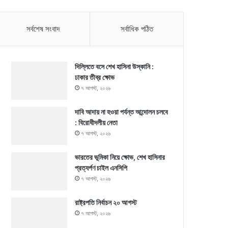
সর্বশেষ সংবাদ
সর্বাধিক পঠিত
দিল্লিতে বসে শেখ হাসিনা উস্কানি :
ঢাকার তীব্র ক্ষোভ
৭ আগস্ট, ২০২৬
দাবি আদায় না হওয়া পর্যন্ত আন্দোলন চলবে
: বিরোধীদলীয় নেতা
৭ আগস্ট, ২০২৬
ভারতের ভূমিকা নিয়ে ক্ষোভ, শেখ হাসিনার
প্রত্যর্পণ চাইল এনসিপি
৭ আগস্ট, ২০২৬
রাষ্ট্রপতি নির্বাচন ২০ আগস্ট
৭ আগস্ট, ২০২৬