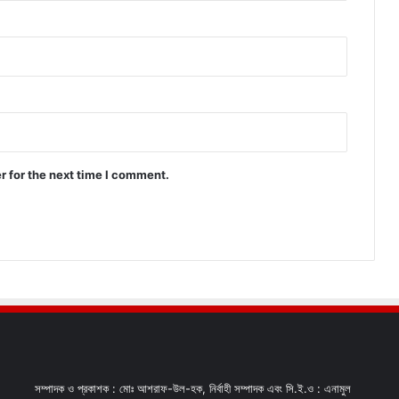
r for the next time I comment.
সম্পাদক ও প্রকাশক : মোঃ আশরাফ-উল-হক, নির্বাহী সম্পাদক এবং সি.ই.ও : এনামুল