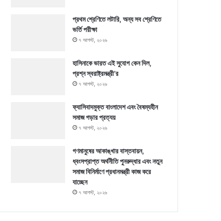
প্রথম শ্রেণিতে লটারি, অন্য সব শ্রেণিতে
ভর্তি পরীক্ষা
৭ আগস্ট, ২০২৬
হাসিনাকে ভারত এই সুযোগ কেন দিল,
প্রশ্ন স্বরাষ্ট্রমন্ত্রী’র
৭ আগস্ট, ২০২৬
ফ্যাসিবাদমুক্ত বাংলাদেশ এবং বৈষম্যহীন
সমাজ গড়ার প্রত্যয়
৭ আগস্ট, ২০২৬
গণমানুষের আকাঙ্খার বাস্তবায়ন,
ধ্বংসপ্রাপ্ত অর্থনীতি পুনরুদ্ধার এবং নতুন
সমাজ বিনির্মাণে প্রধানমন্ত্রী কাজ করে
যাচ্ছেন
৭ আগস্ট, ২০২৬