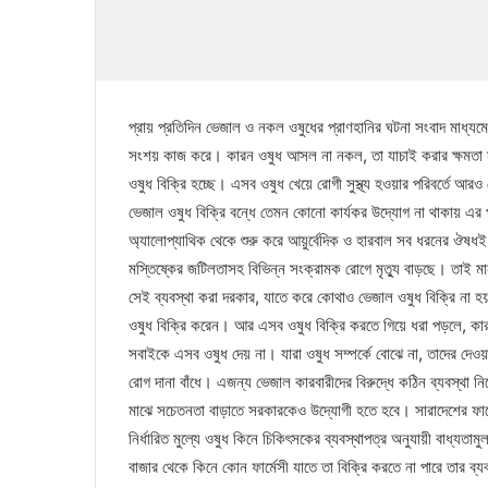
প্রায় প্রতিদিন ভেজাল ও নকল ওষুধের প্রাণহানির ঘটনা সংবাদ মাধ্য
সংশয় কাজ করে। কারন ওষুধ আসল না নকল, তা যাচাই করার ক্ষমতা সাধ
ওষুধ বিক্রি হচ্ছে। এসব ওষুধ খেয়ে রোগী সুস্থ্য হওয়ার পরিবর্তে আর
ভেজাল ওষুধ বিক্রি বন্ধে তেমন কোনো কার্যকর উদ্যোগ না থাকায় এর প
অ্যালোপ্যাথিক থেকে শুরু করে আয়ুর্বেদিক ও হারবাল সব ধরনের ঔষধ
মস্তিষ্কের জটিলতাসহ বিভিন্ন সংক্রামক রোগে মৃত্যু বাড়ছে। তাই ম
সেই ব্যবস্থা করা দরকার, যাতে করে কোথাও ভেজাল ওষুধ বিক্রি না 
ওষুধ বিক্রি করেন। আর এসব ওষুধ বিক্রি করতে গিয়ে ধরা পড়লে, কার
সবাইকে এসব ওষুধ দেয় না। যারা ওষুধ সম্পর্কে বোঝে না, তাদের দে
রোগ দানা বাঁধে। এজন্য ভেজাল কারবারীদের বিরুদ্ধে কঠিন ব্যবস্থা 
মাঝে সচেতনতা বাড়াতে সরকারকেও উদ্যোগী হতে হবে। সারাদেশের ফার্ম
নির্ধারিত মুল্যে ওষুধ কিনে চিকিৎসকের ব্যবস্থাপত্র অনুযায়ী বাধ্যতা
বাজার থেকে কিনে কোন ফার্মেসী যাতে তা বিক্রি করতে না পারে তার ব্যবস