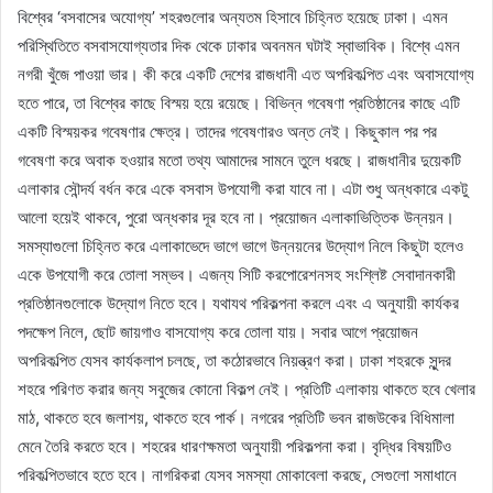
বিশ্বের ‘বসবাসের অযোগ্য’ শহরগুলোর অন্যতম হিসাবে চিহ্নিত হয়েছে ঢাকা। এমন
পরিস্থিতিতে বসবাসযোগ্যতার দিক থেকে ঢাকার অবনমন ঘটাই স্বাভাবিক। বিশ্বে এমন
নগরী খুঁজে পাওয়া ভার। কী করে একটি দেশের রাজধানী এত অপরিকল্পিত এবং অবাসযোগ্য
হতে পারে, তা বিশ্বের কাছে বিস্ময় হয়ে রয়েছে। বিভিন্ন গবেষণা প্রতিষ্ঠানের কাছে এটি
একটি বিস্ময়কর গবেষণার ক্ষেত্র। তাদের গবেষণারও অন্ত নেই। কিছুকাল পর পর
গবেষণা করে অবাক হওয়ার মতো তথ্য আমাদের সামনে তুলে ধরছে। রাজধানীর দুয়েকটি
এলাকার সৌন্দর্য বর্ধন করে একে বসবাস উপযোগী করা যাবে না। এটা শুধু অন্ধকারে একটু
আলো হয়েই থাকবে, পুরো অন্ধকার দূর হবে না। প্রয়োজন এলাকাভিত্তিক উন্নয়ন।
সমস্যাগুলো চিহ্নিত করে এলাকাভেদে ভাগে ভাগে উন্নয়নের উদ্যোগ নিলে কিছুটা হলেও
একে উপযোগী করে তোলা সম্ভব। এজন্য সিটি করপোরেশনসহ সংশ্লিষ্ট সেবাদানকারী
প্রতিষ্ঠানগুলোকে উদ্যোগ নিতে হবে। যথাযথ পরিকল্পনা করলে এবং এ অনুযায়ী কার্যকর
পদক্ষেপ নিলে, ছোট জায়গাও বাসযোগ্য করে তোলা যায়। সবার আগে প্রয়োজন
অপরিকল্পিত যেসব কার্যকলাপ চলছে, তা কঠোরভাবে নিয়ন্ত্রণ করা। ঢাকা শহরকে সুন্দর
শহরে পরিণত করার জন্য সবুজের কোনো বিকল্প নেই। প্রতিটি এলাকায় থাকতে হবে খেলার
মাঠ, থাকতে হবে জলাশয়, থাকতে হবে পার্ক। নগরের প্রতিটি ভবন রাজউকের বিধিমালা
মেনে তৈরি করতে হবে। শহরের ধারণক্ষমতা অনুযায়ী পরিকল্পনা করা। বৃদ্ধির বিষয়টিও
পরিকল্পিতভাবে হতে হবে। নাগরিকরা যেসব সমস্যা মোকাবেলা করছে, সেগুলো সমাধানে