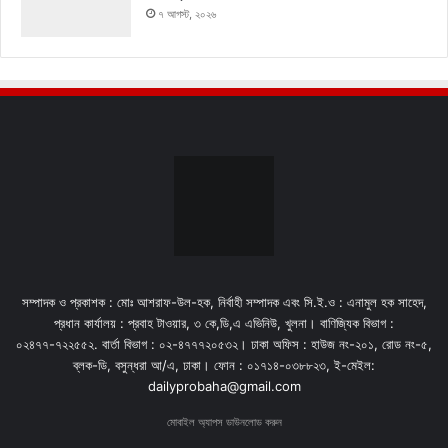
৭ আগস্ট, ২০২৬
সম্পাদক ও প্রকাশক : মোঃ আশরাফ-উল-হক, নির্বাহী সম্পাদক এবং সি.ই.ও : এনামুল হক সাহেদ,
প্রধান কার্যালয় : প্রবাহ টাওয়ার, ৩ কে,ডি,এ এভিনিউ, খুলনা। বাণিজ্যিক বিভাগ :
০২৪৭৭-৭২২৫৫২. বার্তা বিভাগ : ০২-৪৭৭৭২০৫৩২। ঢাকা অফিস : হাউজ নং-২০১, রোড নং-৫,
ব্লক-ডি, বসুন্ধরা আ/এ, ঢাকা। ফোন : ০১৭১৪-০৩৮৮২৩, ই-মেইল:
dailyprobaha@gmail.com
মোবাইল অ্যাপস ডাউনলোড করুন