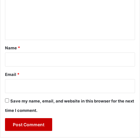
m
e
n
t
*
Name
*
Email
*
Save my name, email, and website in this browser for the next
time I comment.