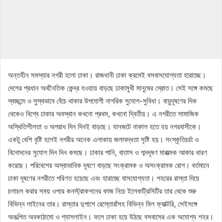
অন্তহীন সমস্যার নগরী হলো ঢাকা। রাজধানী ঢাকা ক্রমেই বসবাসযোগ্যতা হারাচ্ছে।
দেশের প্রধান অর্থনৈতিক কেন্দ্র হওয়ায় বাড়ছে ঢাকামুখী মানুষের স্রোত। সেই সঙ্গে কমছে
স্বচ্ছন্দে ও সুস্থভাবে বেঁচে থাকার উপযোগী নাগরিক সুযোগ-সুবিধা। বায়ুদূষণের দিক
থেকেও বিশ্বে ঢাকার অবস্থান কখনো প্রথম, কখনো দ্বিতীয়। এ নগরীতে সামাজিক
অস্থিতিশীলতা ও অপরাধ দিন দিনই বাড়ছে। যানজটে নাকাল হতে হয় নগরবাসীকে।
একটু বেশি বৃষ্টি হলেই নগরীর অনেক এলাকায় জলাবদ্ধতা সৃষ্টি হয়। সংস্কৃতিচর্চা ও
বিনোদনের সুযোগ দিন দিন কমছে। ঢাকার পানি, বাতাস ও শব্দদূষণ মারাত্মক আকার ধারণ
করেছে। পরিবেশের অস্বাভাবিক দূষণে বাড়ছে সংক্রামক ও অসংক্রামক রোগ। বর্তমানে
ঢাকা দূষণের নগরীতে পরিণত হয়েছে এবং হারাচ্ছে বাসযোগ্যতা। শহরের রাস্তা দিয়ে
চলাচল করার সময় ওপরে কনস্ট্রাকশনের কাজ নিচে ইলেকট্রিসিটির তার থেকে শুরু
বিভিন্ন লাইনের তার। রাস্তার দুপাশে রেস্তোরাঁসহ বিভিন্ন মিল ফ্যাক্টরি, সেইসঙ্গে
অকল্পিত অবকাঠামো ও গ্যাসলাইন। ফলে ঢাকা হয়ে উঠছে বসবাসের এক অযোগ্য শহর।