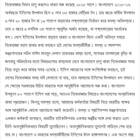
নিষেধাজ্ঞার বিধান চালু করলেও ভারত শুরু করেছে ২০১৮ সালে। বাংলাদেশে ২০১৮-১৯
অর্থবছরে ইলিশের উৎপাদন ছিল ৫ লাখ ৩৩ হাজার মেট্রিক টন। চার বছরে বার্ষিক উৎপাদন
৬ লাখ ২০ হাজার টন বা ১৬ শতাংশ বাড়ানোর লক্ষ্যমাত্রা নির্ধারণ করে মৎস্য অধিদপ্তর।
তবে ৩ বছরে ৬ দশমিক ৩৪ শতাংশ প্রবৃদ্ধি অর্জন করেছে, যা লক্ষ্যমাত্রার অর্ধেকের
কম। দেশে ইলিশের উৎপাদন বাড়াতে ভারত ও বাংলাদেশ মিলে একটি অভিন্ন সময়ে
নিষেধাজ্ঞা বহাল রাখার কথা বলছেন দুই দেশের মৎস্যজীবীরা। মৎস্য ও পশুসম্পদ
মন্ত্রণালয়ের সচিব সাঈদ মাহমুদ বেলাল হায়দরের ভাষ্য হলো, সাগরের তাপমাত্রা বৃদ্ধি বা
জলবায়ু পরিবর্তনের মতো বিষয়গুলোর বাস্তবতা মেনে বাংলাদেশে চালু থাকা নিষেধাজ্ঞার সময়
নিয়ে নতুন করে ভাবার সময় এসেছে। ইলিশ আহরণের সঙ্গে সংশ্লিষ্টরা বলছেন, দুই
দেশের নিষেধাজ্ঞার সময় যদি মেলানো না যায়, তবে আমাদের ইলিশের উৎপাদনে ধস নামবে।
সে ক্ষেত্রে সরকারের উচিত ভারতের সঙ্গে আনুষ্ঠানিক আলোচনা শুরু করা। বাংলাদেশ
উপকূলে ৮০ শতাংশ ইলিশ ধরা পড়ে, অতএব নিষেধাজ্ঞার বিষয়েও বাংলাদেশের অগ্রাধিকার
থাকা প্রয়োজন। কিন্তু সমস্যা হলো, আমাদের কর্মকর্তারা বিষয়টি নিয়ে ভারতীয় পক্ষের
সঙ্গে আনুষ্ঠানিক কোনো আলোচনা শুরুই করেননি। মৎস্য ও প্রাণিসম্পদ মন্ত্রণালয়ের
একজন কর্মকর্তা বলেছেন, ভারতীয় হাইকমিশনার একবার মন্ত্রীর সঙ্গে দেখা করতে এলে
তিনি অনানুষ্ঠানিকভাবে বিষয়টি তুলেছিলেন। অনানুষ্ঠানিকভাবে তুললেই দায়িত্ব শেষ হয়ে
যায় না। বাংলাদেশ ও ভারতের মৎস্যজীবীদের ইলিশের উৎস বঙ্গোপসাগর। এক অংশে মাছ