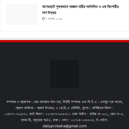
বাগেরহাটে পৃথকভাবে অজ্ঞাত নারীর অর্ধগলিত ও এক কিশোরীর
লাশ উদ্ধার
৭ আগস্ট, ২০২৬
সম্পাদক ও প্রকাশক : মোঃ আশরাফ-উল-হক, নির্বাহী সম্পাদক এবং সি.ই.ও : এনামুল হক সাহেদ,
প্রধান কার্যালয় : প্রবাহ টাওয়ার, ৩ কে,ডি,এ এভিনিউ, খুলনা। বাণিজ্যিক বিভাগ :
০২৪৭৭-৭২২৫৫২. বার্তা বিভাগ : ০২-৪৭৭৭২০৫৩২। ঢাকা অফিস : হাউজ নং-২০১, রোড নং-৫,
ব্লক-ডি, বসুন্ধরা আ/এ, ঢাকা। ফোন : ০১৭১৪-০৩৮৮২৩, ই-মেইল:
dailyprobaha@gmail.com