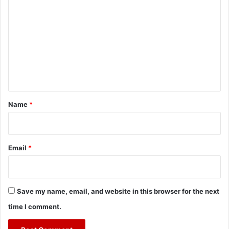
o
m
m
e
n
t
*
Name
*
Email
*
Save my name, email, and website in this browser for the next
time I comment.