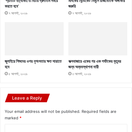
‘প্রতিটি হত্যাকা-ের বিচার দ্রুততম সময়ে
মাদকের সিন্ডিকেট নির্মূলে রাজনৈতিক অঙ্গীকার
করতে হবে’
জরুরি
৭ আগস্ট, ২০২৬
৭ আগস্ট, ২০২৬
জুলাইয়ে শিশুদের ওপর নৃশংসতার ক্ষত সারাতে
কক্সবাজারে একের পর এক পর্যটকের মৃত্যুর
হবে
জন্য অব্যবস্থাপনা দায়ী
৫ আগস্ট, ২০২৬
৩ আগস্ট, ২০২৬
Leave a Reply
Your email address will not be published.
Required fields are
marked
*
C