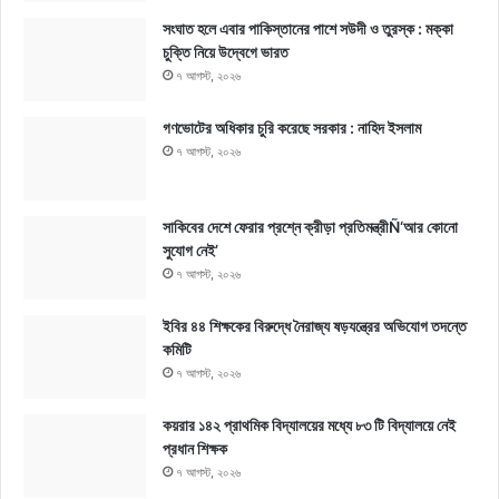
সংঘাত হলে এবার পাকিস্তানের পাশে সউদী ও তুরস্ক : মক্কা
চুক্তি নিয়ে উদ্বেগে ভারত
৭ আগস্ট, ২০২৬
গণভোটের অধিকার চুরি করেছে সরকার : নাহিদ ইসলাম
৭ আগস্ট, ২০২৬
সাকিবের দেশে ফেরার প্রশ্নে ক্রীড়া প্রতিমন্ত্রীÑ‘আর কোনো
সুযোগ নেই’
৭ আগস্ট, ২০২৬
ইবির ৪৪ শিক্ষকের বিরুদ্ধে নৈরাজ্য ষড়যন্ত্রের অভিযোগ তদন্তে
কমিটি
৭ আগস্ট, ২০২৬
কয়রার ১৪২ প্রাথমিক বিদ্যালয়ের মধ্যে ৮৩ টি বিদ্যালয়ে নেই
প্রধান শিক্ষক
৭ আগস্ট, ২০২৬