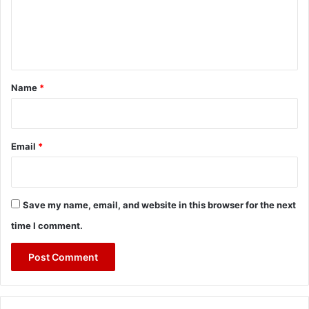
m
e
n
t
*
Name
*
Email
*
Save my name, email, and website in this browser for the next
time I comment.