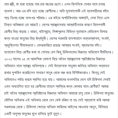
তার স্ত্রী, মা হারা হয়েছে তার চার বছরের ছেলে। এসব ক্লিনিকে সেবার নামে চলছে
ব্যবসা। আর এর বলি হতে হচ্ছে রোগীদের। অতি মুনাফালোভী এই ব্যবসায়ীদের ফাঁদে
পড়ে নিঃস্ব হচ্ছে অসংখ্য পরিবার। এর বাইরে অপচিকিৎসায় অঙ্গহানি, সেবা নিতে এসে
তিক্ত অভিজ্ঞতা তো আছেই। দেশের স্বাস্থ্যসেবায় আস্থাহীনতার কারণে বিদেশগামী
রোগীর ভিড় বাড়ছে। ভারত, থাইল্যান্ড, সিঙ্গাপুরসহ বিভিন্ন দূতাবাসে মেডিকেল ভিসার
জন্য যাওয়া মানুষের ভিড় ঊর্ধ্বমুখী। দেশের সরকারি হাসপাতালে অব্যবস্থাপনা, সংকট,
প্রযুক্তিগত সীমাবদ্ধতা। বেসরকারিতে রয়েছে আস্থার সংকট, প্রতারণার ফাঁদ।
মনোযোগ দিয়ে রোগীর কথা না শোনায় বেশ কিছু চিকিৎসকের বিরুদ্ধে অভিযোগ দীর্ঘদিনের।
২০২২ সালের ২৫ মে আকস্মিক ঘোষণা দিয়ে অবৈধ স্বাস্থ্যসেবা প্রতিষ্ঠানের বিরুদ্ধে
অভিযানে নামে স্বাস্থ্য অধিদপ্তর। সেই উদ্যোগকে সাধুবাদ জানিয়ে অভিযান অব্যাহত
রাখার সুপারিশ করেছিলেন সাধারণ মানুষ থেকে শুরু করে বিশিষ্টজনরাও। কিন্তু সেই
অভিযানও পর্যায় ক্রমে স্থগিত হয়ে যায়। আমাদের ঘনবসতির দেশে যদি চিকিৎসা সেবাই
এমন অবহেলিত হতে হয় রোগীদের তাহলে স্বস্তির জন্য কোথায় যাবে রোগীরা? আমরা
চাই অবৈধ স্বাস্থ্যসেবা প্রতিষ্ঠানের বিরুদ্ধে অভিযান আবারো চালু হোক। চিকিৎসা মানুষের
মৌলিক অধিকার এই অধিকার থেকে যেন কেউ বঞ্চিত না হয় সেই প্রত্যাশা করি আমরা
সরকারের থেকে। চিকিৎসা ক্ষেত্রে অনিয়ম কারিদের আইনের আওতায় আনুন, বিনিময়ে
একটি অসুস্থ মানুষের মুখে হাসিয়ে ফুটে তুলুন।