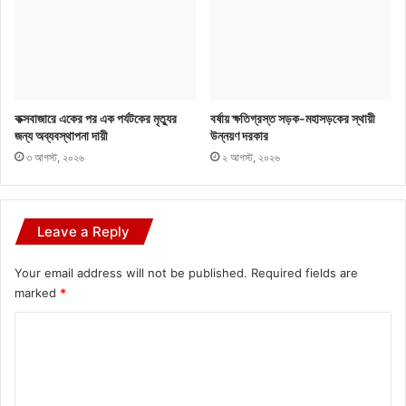
কক্সবাজারে একের পর এক পর্যটকের মৃত্যুর
বর্ষায় ক্ষতিগ্রস্ত সড়ক-মহাসড়কের স্থায়ী
জন্য অব্যবস্থাপনা দায়ী
উন্নয়ণ দরকার
৩ আগস্ট, ২০২৬
২ আগস্ট, ২০২৬
Leave a Reply
Your email address will not be published.
Required fields are
marked
*
C
o
m