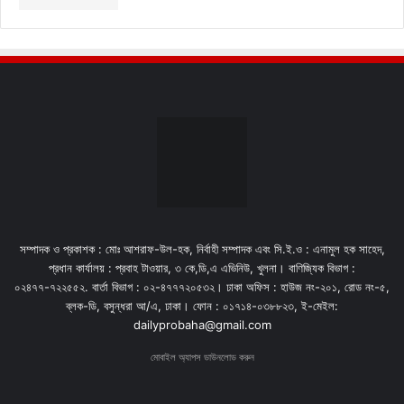
সম্পাদক ও প্রকাশক : মোঃ আশরাফ-উল-হক, নির্বাহী সম্পাদক এবং সি.ই.ও : এনামুল হক সাহেদ,
প্রধান কার্যালয় : প্রবাহ টাওয়ার, ৩ কে,ডি,এ এভিনিউ, খুলনা। বাণিজ্যিক বিভাগ :
০২৪৭৭-৭২২৫৫২. বার্তা বিভাগ : ০২-৪৭৭৭২০৫৩২। ঢাকা অফিস : হাউজ নং-২০১, রোড নং-৫,
ব্লক-ডি, বসুন্ধরা আ/এ, ঢাকা। ফোন : ০১৭১৪-০৩৮৮২৩, ই-মেইল:
dailyprobaha@gmail.com
মোবাইল অ্যাপস ডাউনলোড করুন