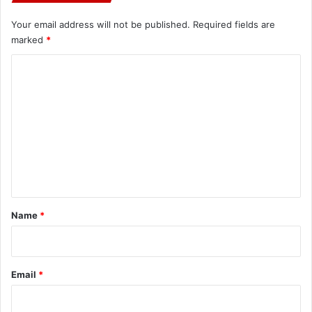
Your email address will not be published.
Required fields are
marked
*
C
o
m
m
e
n
t
*
Name
*
Email
*