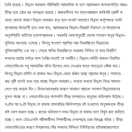
তৈরি হয়েছে। বিদ্যুৎ সরবরাহ পরিস্থিতি স্বাভাবিক না হলে গ্রামাঞ্চলে জনভোগান্তি আরও
তীব্র হয়ে ওঠার বড় আশঙ্কা রয়েছে। রাজধানীসহ সব মহানগরাঞ্চলে কারিগরি ত্রুটি বা
অন্য কোনো কারণে বিদ্যুৎ সরবরাহ বন্ধ হলে সংকট সমাধানে বিদ্যুৎ কর্তৃপক্ষকে যতটা
ব্যগ্রতায় উদ্যোগী হতে দেখা যায়, গ্রামাঞ্চলের বিদ্যুৎ-বিভ্রাট নিরসনে সে উদ্যোগের
অনুপস্থিতি অতিশয় হতাশাপ্রদায়ক। সরকারি ঘোষণানুযায়ী দেশের শতভাগ মানুষ বিদ্যুৎ-
সুবিধার আওতায় এসেছে। কিন্তু সংযোগ প্রাপ্তি আর নিরবচ্ছিন্ন বিদ্যুতের
সুবিধাপ্রাপ্তি এক নয়। সেচের পানির নিরবচ্ছিন্ন সরবরাহ নিশ্চিত না করে বিস্তীর্ণ
ফসলের মাঠের সর্বত্র নালা তৈরির মতোই তা অর্থহীন। বিদ্যুৎ-ঘাটতি থাকলে নিয়মিত
লোডশেডিংকে তবু স্বাভাবিক ঘটনা হিসেবে মেনে নেওয়ার মধ্যে সান্ত¡না খোঁজা যায়।
কিন্তু বিদ্যুৎ ঘাটতি না থাকার পরও বিদ্যুৎ থেকে বঞ্চিত হচ্ছে গ্রামের মানুষ। সামান্য
ঝড়-বৃষ্টি হলেই বন্ধ হয়ে যাচ্ছে বিদ্যুৎ সরবরাহ। কখনো কখনো বিদ্যুৎ ফিরে আসতে
লেগে যায় কয়েক দিন। বিতরণব্যবস্থার কারণে সাধারণ গ্রাহক শতভাগ বিদ্যুতায়নের
সুফল পাচ্ছে না। লোডশেডিংয়ের পাশাপাশি তীব্র তাপদাহেও মানুষের নাভিশ্বাস উঠেছে।
ঘণ্টার পর ঘণ্টা বিদ্যুৎ না থাকায় বাসাবাড়ির জিনিসপত্র নষ্ট হওয়াসহ মানুষজনকে তীব্র
কষ্ট ভোগ করতে হচ্ছে। রাতের অধিকাংশ সময় বিদ্যুৎ না থাকার ফলে নির্ঘুম রাত কাটাতে
হচ্ছে। ফলে এইচএসসি পরীক্ষার্থীসহ শিক্ষার্থীদের লেখাপড়ায় চরম বিঘœ ঘটছে। তীব্র
লোডশেডিংয়ের কারণে উপজেলার পৌর সদরসহ বিভিন্ন ইউনিয়নের হাটবাজারগুলোতে