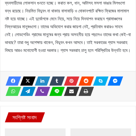
ব্যবসায়ীদের লোকসান গুনতে হচ্ছে। করাত কল, ধান, আটাসহ মসলা ভাঙার মিলগুলো
বন্ধ রয়েছে। নিয়মিত বিদ্যুৎ না থাকায় বাসাবাড়ি ও দোকানপাটে রক্ষিত ফ্রিজের মালামাল
নষ্ট হয়ে যাচ্ছে। এই দুর্ভোগকে মেনে নিয়ে, সয়ে নিয়ে দিনযাপন করছেন গ্রামাঞ্চলের
নিম্নআয়ের মানুষগুলো। তাদের অভিযোগ করার জায়গা নেই, প্রতিবাদ করারও সাহস
নেই। লোডশেডিং গ্রামের মানুষের জন্য প্রায় অসহনীয় হয়ে পড়লেও তাদের কথা কেই-বা
ভাবছে? তারা শুধু অপেক্ষায় থাকেন, বিদ্যুৎ কখন আসবে। তাই সরকারের গ্যাস সরবরাহ
বিষয়ে আরও মনোযোগী হওয়া দরকার। গ্যাস সরবরাহ চালু হলে পরিস্থিতির উন্নতি হবে।
সংশ্লিষ্ট সংবাদ