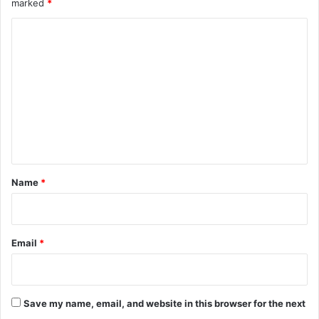
marked
*
C
o
m
m
e
n
t
*
Name
*
Email
*
Save my name, email, and website in this browser for the next