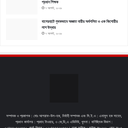
প্রধান শিক্ষক
৭ আগস্ট, ২০২৬
বাগেরহাটে পৃথকভাবে অজ্ঞাত নারীর অর্ধগলিত ও এক কিশোরীর
লাশ উদ্ধার
৭ আগস্ট, ২০২৬
সম্পাদক ও প্রকাশক : মোঃ আশরাফ-উল-হক, নির্বাহী সম্পাদক এবং সি.ই.ও : এনামুল হক সাহেদ,
প্রধান কার্যালয় : প্রবাহ টাওয়ার, ৩ কে,ডি,এ এভিনিউ, খুলনা। বাণিজ্যিক বিভাগ :
০২৪৭৭-৭২২৫৫২. বার্তা বিভাগ : ০২-৪৭৭৭২০৫৩২। ঢাকা অফিস : হাউজ নং-২০১, রোড নং-৫,