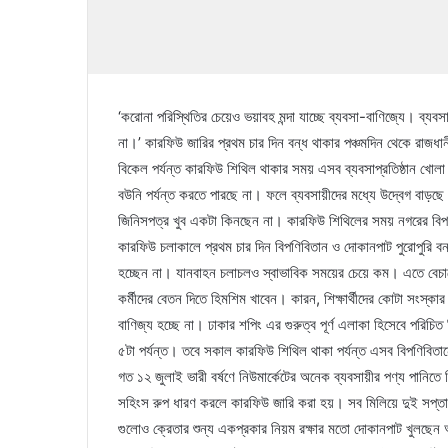
‘করোনা পরিস্থিতির চেয়েও ভয়াবহ মন্দা যাচ্ছে ব্যবসা-বাণিজ্যে। ব্যব
না।’ কারফিউ জারির প্রথম চার দিন বন্ধ থাকার পঞ্চমদিন থেকে রাজধা
বিকেল পর্যন্ত কারফিউ শিথিল থাকার সময় এসব ব্যবসাপ্রতিষ্ঠান খোলা
বউনি পর্যন্ত করতে পারছে না। ফলে ব্যবসায়ীদের মধ্যে উদ্বেগ বাড়ছ
জিনিসপত্র খুব একটা কিনছেন না। কারফিউ শিথিলের সময় নগরের বিপণ
কারফিউ চলাকালে প্রথম চার দিন বিপণিবিতান ও দোকানপাট পুরোপুরি 
হচ্ছেন না। যানবাহন চলাচলও স্বাভাবিক সময়ের চেয়ে কম। এতে বেচ
কর্মীদের বেতন দিতে হিমশিম খাবেন। কারন, শিক্ষার্থীদের কোটা সংস্কা
বাণিজ্য হচ্ছে না। ঢাকার শপিং এর গুরুত্ব পূর্ণ এলাকা হিসেবে পরি
৫টা পর্যন্ত। তবে সকাল কারফিউ শিথিল থাকা পর্যন্ত এসব বিপণিবি
গত ১২ জুলাই ভারী বর্ষণে নিউমার্কেটের অনেক ব্যবসায়ীর পণ্য পানিত
সহিংস রুপ ধারণ করলে কারফিউ জারি করা হয়। সব মিলিয়ে দুই সপ্তা
গুলোও ক্রেতার শুন্য একপ্রকার নিয়ম রক্ষার মতো দোকানপাট খুলছেন