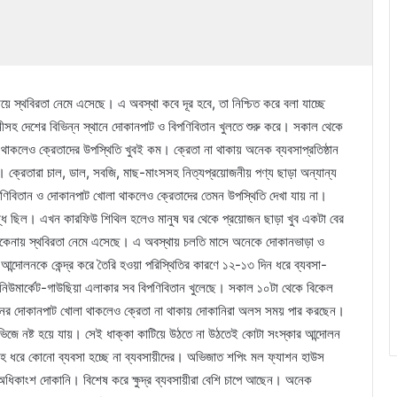
সায়ে স্থবিরতা নেমে এসেছে। এ অবস্থা কবে দূর হবে, তা নিশ্চিত করে বলা যাচ্ছে
নীসহ দেশের বিভিন্ন স্থানে দোকানপাট ও বিপণিবিতান খুলতে শুরু করে। সকাল থেকে
 থাকলেও ক্রেতাদের উপস্থিতি খুবই কম। ক্রেতা না থাকায় অনেক ব্যবসাপ্রতিষ্ঠান
ে। ক্রেতারা চাল, ডাল, সবজি, মাছ-মাংসসহ নিত্যপ্রয়োজনীয় পণ্য ছাড়া অন্যান্য
িবিতান ও দোকানপাট খোলা থাকলেও ক্রেতাদের তেমন উপস্থিতি দেখা যায় না।
বন্ধ ছিল। এখন কারফিউ শিথিল হলেও মানুষ ঘর থেকে প্রয়োজন ছাড়া খুব একটা বের
াকেনায় স্থবিরতা নেমে এসেছে। এ অবস্থায় চলতি মাসে অনেকে দোকানভাড়া ও
র আন্দোলনকে কেন্দ্র করে তৈরি হওয়া পরিস্থিতির কারণে ১২-১৩ দিন ধরে ব্যবসা-
চিত নিউমার্কেট-গাউছিয়া এলাকার সব বিপণিবিতান খুলেছে। সকাল ১০টা থেকে বিকেল
তানের দোকানপাট খোলা থাকলেও ক্রেতা না থাকায় দোকানিরা অলস সময় পার করছেন।
ে ভিজে নষ্ট হয়ে যায়। সেই ধাক্কা কাটিয়ে উঠতে না উঠতেই কোটা সংস্কার আন্দোলন
হ ধরে কোনো ব্যবসা হচ্ছে না ব্যবসায়ীদের। অভিজাত শপিং মল ফ্যাশন হাউস
 অধিকাংশ দোকানি। বিশেষ করে ক্ষুদ্র ব্যবসায়ীরা বেশি চাপে আছেন। অনেক