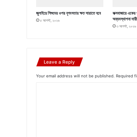
জুলাইয়ে শিশুদের ওপর নৃশংসতার ক্ষত সারাতে হবে
কক্সবাজারে একের প
অব্যবস্থাপনা দায়ী
৫ আগস্ট, ২০২৬
৩ আগস্ট, ২০২৬
Leave a Reply
Your email address will not be published.
Required f
C
o
m
m
e
n