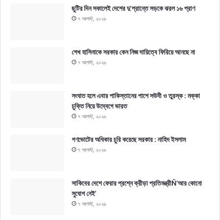
ছুটির দিন সকালেই দেশের দু’প্রান্তে সড়কে ঝরল ১৬ প্রাণ
৭ আগস্ট, ২০২৬
শেখ হাসিনাকে সরকার কেন নিজ দায়িত্বে ফিরিয়ে আনছে না
৭ আগস্ট, ২০২৬
সংঘাত হলে এবার পাকিস্তানের পাশে সউদী ও তুরস্ক : মক্কা
চুক্তি নিয়ে উদ্বেগে ভারত
৭ আগস্ট, ২০২৬
গণভোটের অধিকার চুরি করেছে সরকার : নাহিদ ইসলাম
৭ আগস্ট, ২০২৬
সাকিবের দেশে ফেরার প্রশ্নে ক্রীড়া প্রতিমন্ত্রীÑ‘আর কোনো
সুযোগ নেই’
৭ আগস্ট, ২০২৬