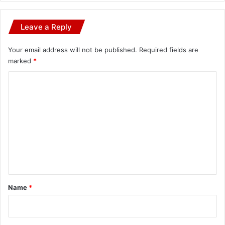
Leave a Reply
Your email address will not be published.
Required fields are
marked
*
C
o
m
m
e
n
t
*
Name
*