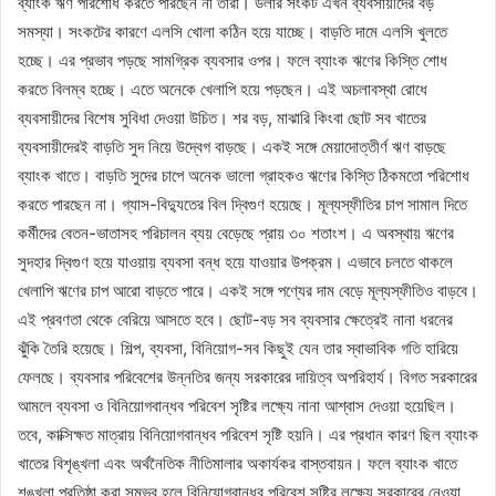
ব্যাংক ঋণ পরিশোধ করতে পারছেন না তারা। ডলার সংকট এখন ব্যবসায়ীদের বড়
সমস্যা। সংকটের কারণে এলসি খোলা কঠিন হয়ে যাচ্ছে। বাড়তি দামে এলসি খুলতে
হচ্ছে। এর প্রভাব পড়ছে সামগ্রিক ব্যবসার ওপর। ফলে ব্যাংক ঋণের কিস্তি শোধ
করতে বিলম্ব হচ্ছে। এতে অনেকে খেলাপি হয়ে পড়ছেন। এই অচলাবস্থা রোধে
ব্যবসায়ীদের বিশেষ সুবিধা দেওয়া উচিত। শর বড়, মাঝারি কিংবা ছোট সব খাতের
ব্যবসায়ীদেরই বাড়তি সুদ নিয়ে উদ্বেগ বাড়ছে। একই সঙ্গে মেয়াদোত্তীর্ণ ঋণ বাড়ছে
ব্যাংক খাতে। বাড়তি সুদের চাপে অনেক ভালো গ্রাহকও ঋণের কিস্তি ঠিকমতো পরিশোধ
করতে পারছেন না। গ্যাস-বিদ্যুতের বিল দ্বিগুণ হয়েছে। মূল্যস্ফীতির চাপ সামাল দিতে
কর্মীদের বেতন-ভাতাসহ পরিচালন ব্যয় বেড়েছে প্রায় ৩০ শতাংশ। এ অবস্থায় ঋণের
সুদহার দ্বিগুণ হয়ে যাওয়ায় ব্যবসা বন্ধ হয়ে যাওয়ার উপক্রম। এভাবে চলতে থাকলে
খেলাপি ঋণের চাপ আরো বাড়তে পারে। একই সঙ্গে পণ্যের দাম বেড়ে মূল্যস্ফীতিও বাড়বে।
এই প্রবণতা থেকে বেরিয়ে আসতে হবে। ছোট-বড় সব ব্যবসার ক্ষেত্রেই নানা ধরনের
ঝুঁকি তৈরি হয়েছে। শিল্প, ব্যবসা, বিনিয়োগ-সব কিছুই যেন তার স্বাভাবিক গতি হারিয়ে
ফেলছে। ব্যবসার পরিবেশের উন্নতির জন্য সরকারের দায়িত্ব অপরিহার্য। বিগত সরকারের
আমলে ব্যবসা ও বিনিয়োগবান্ধব পরিবেশ সৃষ্টির লক্ষ্যে নানা আশ্বাস দেওয়া হয়েছিল।
তবে, কাক্সিক্ষত মাত্রায় বিনিয়োগবান্ধব পরিবেশ সৃষ্টি হয়নি। এর প্রধান কারণ ছিল ব্যাংক
খাতের বিশৃঙ্খলা এবং অর্থনৈতিক নীতিমালার অকার্যকর বাস্তবায়ন। ফলে ব্যাংক খাতে
শৃঙ্খলা প্রতিষ্ঠা করা সম্ভব হলে বিনিয়োগবান্ধব পরিবেশ সৃষ্টির লক্ষ্যে সরকারের নেওয়া