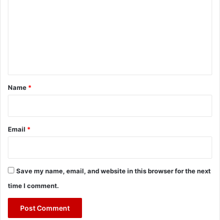
m
m
e
n
t
*
Name
*
Email
*
Save my name, email, and website in this browser for the next
time I comment.