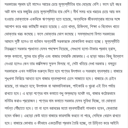
সরকারের প্রথম দুই মাসেও আয়ের চেয়ে মূল্যস্ফীতির হার বেড়েছে বেশি। ফলে দুই বছর
আট মাস ধরে মজুরির চেয়ে মূল্যস্ফীতির হার বেশি। দীর্ঘ সময় ধরে খরচের চেয়ে আয় কম
হওয়ায় ভোক্তাকে একদিকে ঋণগ্রস্ত হতে হয়েছে, অন্যদিকে জীবনযাত্রার মানের সঙ্গে
আপোশ করে খরচ কাটছাঁট করতে হয়েছে। এতে খাদ্য, চিকিৎসা, শিক্ষা ও বিনোদন খাতে
ভোক্তার খরচ কমেছে। ফলে ভোক্তার ভোগ কমেছে। সমস্যাগুলো বিগত সরকারের
আমলে সৃষ্টি হলেও তা বর্তমান অন্তর্বর্তী সরকারকে মোকাবিলা করতে হচ্ছে। মূল্যস্ফীতি
নিয়ন্ত্রণে সরকার প্রধানত যেসব পদক্ষেপ নিয়েছে, সেগুলো হলো-টাকার প্রবাহ হ্রাস,
শুল্ক কমানো, সুদের হার বৃদ্ধি এবং বাজার তদারকি জোরদার। এ ছাড়া আরও কিছু উদ্যোগ
নেওয়া হলেও কেন তার কাক্সিক্ষত সুফল মিলছে না, সেটা খতিয়ে দেখা দরকার। বস্তুত
সরকারকে এখন সর্বাধিক গুরুত্ব দিতে হবে পণ্যের উৎপাদন ও সরবরাহ ব্যবস্থায়। বাজারে
শৃঙ্খলা ফিরিয়ে আনতে হলে বাজার ব্যবস্থাপনা ঢেলে সাজাতে হবে। বাজারে যে চেইন
রয়েছে, তা ভাঙতে হবে; উৎপাদক বা আমদানিকারক, পাইকারি ও খুচরা এই তিন পর্যায়
রাখতে হবে। এ ছাড়া পণ্যের দাম কমাতে শুধু শুল্কছাড় যথেষ্ট নয়, বাজার কঠোরভাবে
মনিটর করাও প্রয়োজন। পণ্যের দাম কমাতে সরকার যেসব সুবিধা দিচ্ছে, তা ভোক্তা
পর্যন্ত পৌঁছাতে হবে। তা না হলে বরাবরের মতো ব্যবসায়ীরাই লাভবান হবেন, ক্রেতারা
হবেন বঞ্চিত। এছাড়া কেউ যাতে বাজারে কারসাজি করতে না পারে, সেদিকে খেয়াল রাখতে
হবে। বাজারে কোথায় ও কীভাবে একচেটিয়া প্রভাব তৈরি হচ্ছে, তা চিহ্নিত করে আইনি