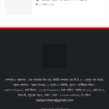
১০ আগস্ট, ২০২৬
সম্পাদক ও প্রকাশক : মোঃ আশরাফ-উল-হক, নির্বাহী সম্পাদক এবং সি.ই.ও : এনামুল হক সাহেদ,
প্রধান কার্যালয় : প্রবাহ টাওয়ার, ৩ কে,ডি,এ এভিনিউ, খুলনা। বাণিজ্যিক বিভাগ :
০২৪৭৭-৭২২৫৫২. বার্তা বিভাগ : ০২-৪৭৭৭২০৫৩২। ঢাকা অফিস : হাউজ নং-২০১, রোড নং-৫,
ব্লক-ডি, বসুন্ধরা আ/এ, ঢাকা। ফোন : ০১৭১৪-০৩৮৮২৩, ই-মেইল:
dailyprobaha@gmail.com
মোবাইল অ্যাপস ডাউনলোড করুন