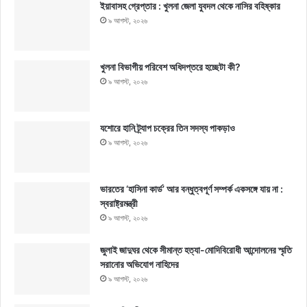
ইয়াবাসহ গ্রেপ্তার : খুলনা জেলা যুবদল থেকে নাসির বহিষ্কার
৯ আগস্ট, ২০২৬
খুলনা বিভাগীয় পরিবেশ অধিদপ্তরে হচ্ছেটা কী?
৯ আগস্ট, ২০২৬
যশোরে হানি ট্র্যাপ চক্রের তিন সদস্য পাকড়াও
৯ আগস্ট, ২০২৬
ভারতের ‘হাসিনা কার্ড’ আর বন্ধুত্বপূর্ণ সম্পর্ক একসঙ্গে যায় না :
স্বরাষ্ট্রমন্ত্রী
৯ আগস্ট, ২০২৬
জুলাই জাদুঘর থেকে সীমান্ত হত্যা-মোদিবিরোধী আন্দোলনের স্মৃতি
সরানোর অভিযোগ নাহিদের
৯ আগস্ট, ২০২৬