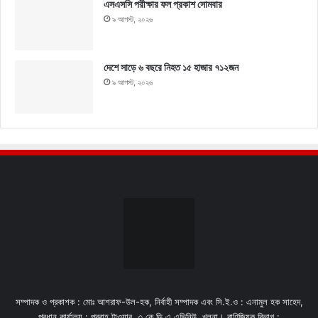
এসএসসি পরীক্ষার ফল প্রকাশ সোমবার
৯ আগস্ট, ২০২৬
দেশে সাড়ে ৬ বছরে নিহত ১৫ হাজার ৭১২জন
৯ আগস্ট, ২০২৬
সম্পাদক ও প্রকাশক : মোঃ আশরাফ-উল-হক, নির্বাহী সম্পাদক এবং সি.ই.ও : এনামুল হক সাহেদ,
প্রধান কার্যালয় : প্রবাহ টাওয়ার, ৩ কে,ডি,এ এভিনিউ, খুলনা। বাণিজ্যিক বিভাগ :