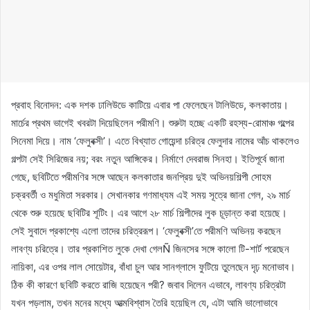
প্রবাহ বিনোদন: এক দশক ঢালিউডে কাটিয়ে এবার পা ফেলেছেন টালিউডে, কলকাতায়।
মার্চের প্রথম ভাগেই খবরটা দিয়েছিলেন পরীমণি। শুরুটা হচ্ছে একটি রহস্য-রোমাঞ্চ গল্পের
সিনেমা দিয়ে। নাম ‘ফেলুবক্সী’। এতে বিখ্যাত গোয়েন্দা চরিত্র ফেলুদার নামের আঁচ থাকলেও
গল্পটা সেই সিরিজের নয়; বরং নতুন আঙ্গিকের। নির্মাণে দেবরাজ সিনহা। ইতিপূর্বে জানা
গেছে, ছবিটিতে পরীমণির সঙ্গে আছেন কলকাতার জনপ্রিয় দুই অভিনয়শিল্পী সোহম
চক্রবর্তী ও মধুমিতা সরকার। সেখানকার গণমাধ্যম এই সময় সূত্রে জানা গেল, ২৯ মার্চ
থেকে শুরু হয়েছে ছবিটির শূটিং। এর আগে ২৮ মার্চ শিল্পীদের লুক চূড়ান্ত করা হয়েছে।
সেই সুবাদে প্রকাশ্যে এলো তাদের চরিত্ররূপ। ‘ফেলুবক্সী’তে পরীমণি অভিনয় করছেন
লাবণ্য চরিত্রে। তার প্রকাশিত লুকে দেখা গেলÑ জিনসের সঙ্গে কালো টি-শার্ট পরেছেন
নায়িকা, এর ওপর লাল সোয়েটার, বাঁধা চুল আর সানগ্লাসে ফুটিয়ে তুলেছেন দৃঢ় মনোভাব।
ঠিক কী কারণে ছবিটি করতে রাজি হয়েছেন পরী? জবাব দিলেন এভাবে, লাবণ্য চরিত্রটা
যখন পড়লাম, তখন মনের মধ্যে আত্মবিশ্বাস তৈরি হয়েছিল যে, এটা আমি ভালোভাবে