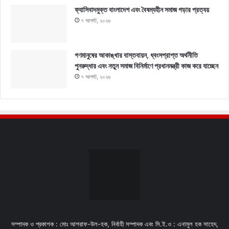
ফ্যাসিবাদমুক্ত বাংলাদেশ এবং বৈষম্যহীন সমাজ গড়ার প্রত্যয়
৭ আগস্ট, ২০২৬
গণমানুষের আকাঙ্খার বাস্তবায়ন, ধ্বংসপ্রাপ্ত অর্থনীতি
পুনরুদ্ধার এবং নতুন সমাজ বিনির্মাণে প্রধানমন্ত্রী কাজ করে যাচ্ছেন
৭ আগস্ট, ২০২৬
সম্পাদক ও প্রকাশক : মোঃ আশরাফ-উল-হক, নির্বাহী সম্পাদক এবং সি.ই.ও : এনামুল হক সাহেদ,