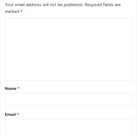
Your email address will not be published.
Required fields are
marked
*
C
o
m
m
e
n
t
*
Name
*
Email
*