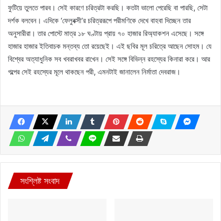
ফুটিয়ে তুলতে পারব। সেই কারণে চরিত্রটা করছি। কতটা ভালো পেরেছি বা পারছি, সেটা
দর্শক বলবেন। এদিকে ‘ফেলুবক্সী’র চরিত্ররূপে পরীমণিকে দেখে বাহবা দিচ্ছেন তার
অনুসারীরা। তার পোস্টে মাত্র ১৮ ঘণ্টায় প্রায় ৭০ হাজার রিঅ্যাকশন এসেছে। সঙ্গে
হাজার হাজার ইতিবাচক মন্তব্য তো রয়েছেই। এই ছবির মূল চরিত্রে আছেন সোহম। যে
বিশ্বের অত্যাধুনিক সব খবরাখবর রাখেন। সেই সঙ্গে বিভিন্ন রহস্যের কিনারা করে। আর
গল্পের সেই রহস্যের মূলে থাকছেন পরী, এমনটাই জানালেন নির্মাতা দেবরাজ।
সংশ্লিষ্ট সংবাদ