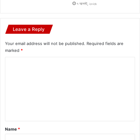
৭ আগস্ট, ২০২৬
Leave a Reply
Your email address will not be published.
Required fields are
marked
*
C
o
m
m
e
n
t
*
Name
*