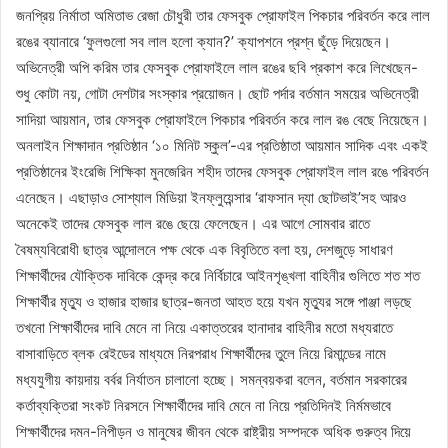
জনপ্রিয় নির্মাতা অমিতাভ রেজা চৌধুরী তার ফেসবুক প্রোফাইল পিকচার পরিবর্তন করে লাল
রঙের ব্যানারে ‘ফুলগুলো সব লাল হলো ক্যান?’ ক্যাপশনে প্রশ্ন ছুঁড়ে দিয়েছেন।
অভিনেত্রী অপি করিম তার ফেসবুক প্রোফাইলে লাল রঙের ছবি প্রকাশ করে লিখেছেন-
শুধু কোটা নয়, গোটা দেশটার সংস্কার প্রয়োজন। ছোট পর্দার বর্তমান সময়ের অভিনেত্রী
সাদিয়া আয়মান, তার ফেসবুক প্রোফাইলে পিকচার পরিবর্তন করে লাল রঙ বেছে নিয়েছেন।
অনলাইন শিক্ষাদান প্রতিষ্ঠান ‘১০ মিনিট স্কুল’-এর প্রতিষ্ঠাতা আয়মান সাদিক এবং একই
প্রতিষ্ঠানের ইংরেজি শিক্ষিকা মুনজেরিন শহীদ তাদের ফেসবুক প্রোফাইল লাল রঙে পরিবর্তন
এনেছেন। এছাড়াও সোশ্যাল মিডিয়া ইনফ্লুয়েন্সার ‘রাফসান দ্যা ছোটভাই’সহ আরও
অনেকেই তাদের ফেসবুক লাল রঙে ছেয়ে ফেলেছেন। এর আগে সোমবার রাতে
বৈষম্যবিরোধী ছাত্র আন্দোলনে পক্ষ থেকে এক বিবৃতিতে বলা হয়, দেশজুড়ে সাধারণ
শিক্ষার্থীদের যৌক্তিক দাবিকে কেন্দ্র করে নির্বিচারে আইনশৃঙ্খলা বাহিনীর গুলিতে শত শত
শিক্ষার্থীর মৃত্যু ও হাজার হাজার ছাত্র-জনতা আহত হয়ে যখন মৃত্যুর সঙ্গে পাঞ্জা লড়ছে
তখনো শিক্ষার্থীদের দাবি মেনে না নিয়ে একাত্তরের হানাদার বাহিনীর মতো মধ্যরাতে
বাসাবাড়িতে ব্লক রেইডের মাধ্যমে নিরপরাধ শিক্ষার্থীদের তুলে নিয়ে রিমান্ডের নামে
মধ্যযুগীয় কায়দায় বর্বর নির্যাতন চালানো হচ্ছে। সমন্বয়করা বলেন, বর্তমান সরকারের
কর্তাব্যক্তিরা সংকট নিরসনে শিক্ষার্থীদের দাবি মেনে না নিয়ে প্রতিদিনই নির্মমভাবে
শিক্ষার্থীদের দমন-নিপীড়ন ও মানুষের জীবন থেকে রাষ্ট্রীয় সম্পদকে অধিক গুরুত্ব দিয়ে