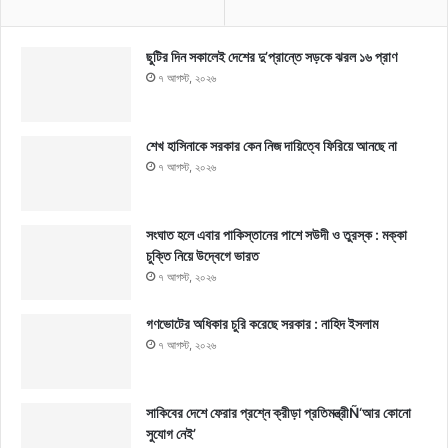
ছুটির দিন সকালেই দেশের দু’প্রান্তে সড়কে ঝরল ১৬ প্রাণ
৭ আগস্ট, ২০২৬
শেখ হাসিনাকে সরকার কেন নিজ দায়িত্বে ফিরিয়ে আনছে না
৭ আগস্ট, ২০২৬
সংঘাত হলে এবার পাকিস্তানের পাশে সউদী ও তুরস্ক : মক্কা
চুক্তি নিয়ে উদ্বেগে ভারত
৭ আগস্ট, ২০২৬
গণভোটের অধিকার চুরি করেছে সরকার : নাহিদ ইসলাম
৭ আগস্ট, ২০২৬
সাকিবের দেশে ফেরার প্রশ্নে ক্রীড়া প্রতিমন্ত্রীÑ‘আর কোনো
সুযোগ নেই’