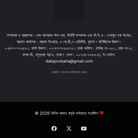
সম্পাদক ও প্রকাশক : মোঃ আশরাফ-উল-হক, নির্বাহী সম্পাদক এবং সি.ই.ও : এনামুল হক সাহেদ,
প্রধান কার্যালয় : প্রবাহ টাওয়ার, ৩ কে,ডি,এ এভিনিউ, খুলনা। বাণিজ্যিক বিভাগ :
০২৪৭৭-৭২২৫৫২. বার্তা বিভাগ : ০২-৪৭৭৭২০৫৩২। ঢাকা অফিস : হাউজ নং-২০১, রোড নং-৫,
ব্লক-ডি, বসুন্ধরা আ/এ, ঢাকা। ফোন : ০১৭১৪-০৩৮৮২৩, ই-মেইল:
dailyprobaha@gmail.com
মোবাইল অ্যাপস ডাউনলোড করুন
© 2026 দৈনিক প্রবাহ কর্তৃক সর্বস্বত্ব সংরক্ষিত
Facebook
X
YouTube