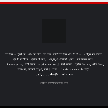
সম্পাদক ও প্রকাশক : মোঃ আশরাফ-উল-হক, নির্বাহী সম্পাদক এবং সি.ই.ও : এনামুল হক সাহেদ,
প্রধান কার্যালয় : প্রবাহ টাওয়ার, ৩ কে,ডি,এ এভিনিউ, খুলনা। বাণিজ্যিক বিভাগ :
০২৪৭৭-৭২২৫৫২. বার্তা বিভাগ : ০২-৪৭৭৭২০৫৩২। ঢাকা অফিস : হাউজ নং-২০১, রোড নং-৫,
ব্লক-ডি, বসুন্ধরা আ/এ, ঢাকা। ফোন : ০১৭১৪-০৩৮৮২৩, ই-মেইল:
dailyprobaha@gmail.com
মোবাইল অ্যাপস ডাউনলোড করুন