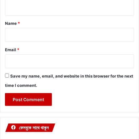
n
t
*
Name
*
Email
*
Save my name, email, and website in this browser for the next
time I comment.
ফেসবুকে সাথে থাকুন