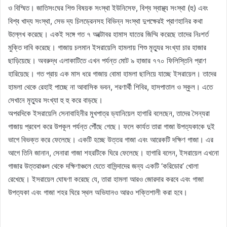
ও বিস্মিত। জাতিসংঘের শিশু বিষয়ক সংস্থা ইউনিসেফ, বিশ্ব স্বাস্থ্য সংস্থা (হু) এবং
বিশ্ব খাদ্য সংস্থা, সেভ দ্য চিলড্রেনসহ বিভিন্ন সংস্থা দুপক্ষেরই প্রাণহানির কথা
উল্লেখ করেছে। একই সঙ্গে গত ৭ অক্টোবর হামাস যাতের জিম্মি করেছে তাদের নিঃশর্ত
মুক্তি দাবি করেছে। গাজায় চলমান ইসরায়েলি হামলায় শিশু মৃত্যুর সংখ্যা চার হাজার
ছাড়িয়েছে। অবরুদ্ধ এলাকাটিতে এখন পর্যন্ত মোট ৯ হাজার ৭৭০ ফিলিস্তিনি প্রাণ
হারিয়েছে। গত প্রায় এক মাস ধরে গাজায় বোমা হামলা ছালিয়ে যাচ্ছে ইসরায়েল। তাদের
হামলা থেকে রেহাই পাচ্ছে না আবাসিক ভবন, শরণার্থী শিবির, হাসপাতাল ও স্কুল। এতে
সেখানে মৃত্যুর সংখ্যা হু হু করে বাড়ছে।
অপরদিকে ইসরায়েলি সেনাবাহিনীর মুখপাত্র ড্যানিয়েল হাগারি বলেছেন, তাদের সৈন্যরা
গাজায় প্রবেশ করে উপকূল পর্যন্ত পৌঁছে গেছে। ফলে কার্যত তারা গাজা উপত্যকাকে দুই
ভাগে বিভক্ত করে ফেলেছে। একটি হচ্ছে উত্তর গাজা এবং আরেকটি দক্ষিণ গাজা। এর
আগে তিনি জানান, সেনারা গাজা শহরটিকে ঘিরে ফেলেছে। হাগারি বলেন, ইসরায়েল এখনো
গাজার উত্তরাঞ্চল থেকে দক্ষিণাঞ্চলে যেতে বাসিন্দাদের জন্য একটি ‘করিডোর’ খোলা
রেখেছে। ইসরায়েল ঘোষণা করেছে যে, তারা হামলা আরও জোরদার করবে এবং গাজা
উপত্যকা এবং গাজা শহর ঘিরে স্থল অভিযানও আরও শক্তিশালী করা হবে।