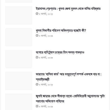
ইয়াবাসহ গ্রেপ্তার : খুলনা জেলা যুবদল থেকে নাসির বহিষ্কার
৯ আগস্ট, ২০২৬
খুলনা বিভাগীয় পরিবেশ অধিদপ্তরে হচ্ছেটা কী?
৯ আগস্ট, ২০২৬
যশোরে হানি ট্র্যাপ চক্রের তিন সদস্য পাকড়াও
৯ আগস্ট, ২০২৬
ভারতের ‘হাসিনা কার্ড’ আর বন্ধুত্বপূর্ণ সম্পর্ক একসঙ্গে যায় না :
স্বরাষ্ট্রমন্ত্রী
৯ আগস্ট, ২০২৬
জুলাই জাদুঘর থেকে সীমান্ত হত্যা-মোদিবিরোধী আন্দোলনের স্মৃতি
সরানোর অভিযোগ নাহিদের
৯ আগস্ট, ২০২৬