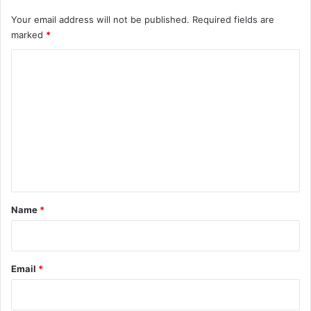
Your email address will not be published.
Required fields are
marked
*
C
o
m
m
e
n
t
*
Name
*
Email
*