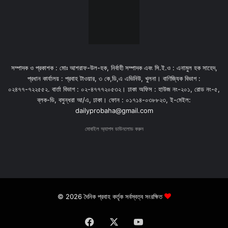
সম্পাদক ও প্রকাশক : মোঃ আশরাফ-উল-হক, নির্বাহী সম্পাদক এবং সি.ই.ও : এনামুল হক সাহেদ,
প্রধান কার্যালয় : প্রবাহ টাওয়ার, ৩ কে,ডি,এ এভিনিউ, খুলনা। বাণিজ্যিক বিভাগ :
০২৪৭৭-৭২২৫৫২. বার্তা বিভাগ : ০২-৪৭৭৭২০৫৩২। ঢাকা অফিস : হাউজ নং-২০১, রোড নং-৫,
ব্লক-ডি, বসুন্ধরা আ/এ, ঢাকা। ফোন : ০১৭১৪-০৩৮৮২৩, ই-মেইল:
dailyprobaha@gmail.com
মোবাইল অ্যাপস ডাউনলোড করুন
© 2026 দৈনিক প্রবাহ কর্তৃক সর্বস্বত্ব সংরক্ষিত
Facebook
X
YouTube