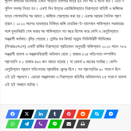
পুলিশ কর্মীদের বহনকারী একটি গাড়িতে হামলার মাত্র দুই দিন পর এ ঘটনা ঘটে। এতে ৭
পুলিশ সদস্য নিহত হন। একই দিন উত্তর ওয়াজিরিস্তানে নিরাপত্তা বাহিনী ও জঙ্গিদের
মধ্যে গোলাগুলির পর আহত ১ জঙ্গিকে গ্রেপ্তার করা হয়। এরপর আরেক সৈনিক প্রাণ
হারান। ২০২২ সালের নভেম্বরে নিষিদ্ধ জঙ্গি তেহরিক-ই-তালেবান পাকিস্তান সরকারের
সঙ্গে যুদ্ধবিরতি শেষ করার পর পাকিস্তানে গত বছর বিশেষ করে কেপি ও বেলুচিস্তানে
সন্ত্রাসী কর্মকা-ে বৃদ্ধি পেয়েছে। সেন্টার ফর রিসার্চ অ্যান্ড সিকিউরিটি স্টাডিজের
(সিআরএসএস) একটি বার্ষিক নিরাপত্তা প্রতিবেদন অনুযায়ী পাকিস্তান ২০২৩ সালে ৭৮৯
সন্ত্রাসী হামলা ও সন্ত্রাসবিরোধী অভিযান থেকে ১ হাজার ৫২৪ সহিংসতা-সম্পর্কিত
প্রাণহানি ও ১ হাজার ৪৬৩ জন আহত হয়েছে। যা রেকর্ড ৬ বছরের সর্বোচ্চ। কেপি-
বেলুচিস্তান প্রদেশ সহিংসতার প্রাথমিক কেন্দ্র ছিল। সব প্রাণহানির ৯০ শতাংশ ছিল
এই দুই প্রদেশে। এছাড়া সন্ত্রাসবাদ ও নিরাপত্তা বাহিনীর অভিযানসহ ৮৪ শতাংশ হামলা
এই দুই অঞ্চলে ঘটেছে।