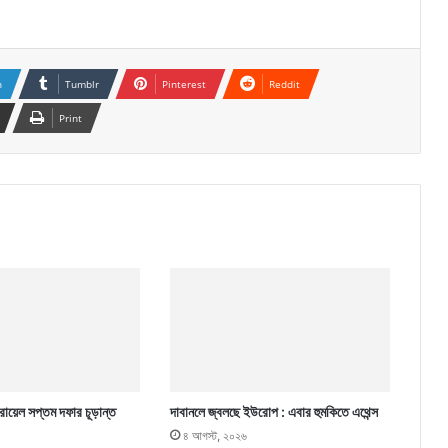
n
Tumblr
Pinterest
Reddit
Print
ায়েল সপ্তম দফার চূড়ান্ত
দাবানলে জ্বলছে ইউরোপ : এবার হুমকিতে এথেন্স
৪ আগস্ট, ২০২৬