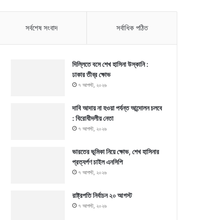
সর্বশেষ সংবাদ
সর্বাধিক পঠিত
দিল্লিতে বসে শেখ হাসিনা উস্কানি :
ঢাকার তীব্র ক্ষোভ
৭ আগস্ট, ২০২৬
দাবি আদায় না হওয়া পর্যন্ত আন্দোলন চলবে
: বিরোধীদলীয় নেতা
৭ আগস্ট, ২০২৬
ভারতের ভূমিকা নিয়ে ক্ষোভ, শেখ হাসিনার
প্রত্যর্পণ চাইল এনসিপি
৭ আগস্ট, ২০২৬
রাষ্ট্রপতি নির্বাচন ২০ আগস্ট
৭ আগস্ট, ২০২৬