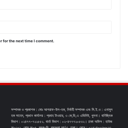
r for the next time I comment.
সম্পাদক ও প্রকাশক : মোঃ আশরাফ-উল-হক, নির্বাহী সম্পাদক এবং সি.ই.ও : এনামুল
হক সাহেদ, প্রধান কার্যালয় : প্রবাহ টাওয়ার, ৩ কে,ডি,এ এভিনিউ, খুলনা। বাণিজ্যিক
বিভাগ : ০২৪৭৭-৭২২৫৫২. বার্তা বিভাগ : ০২-৪৭৭৭২০৫৩২। ঢাকা অফিস : হাউজ
নং-২০১, রোড নং-৫, ব্লক-ডি, বসুন্ধরা আ/এ, ঢাকা। ফোন : ০১৭১৪-০৩৮৮২৩,