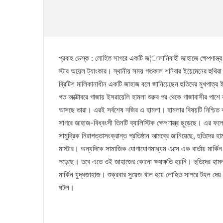
প্রবাহ ডেস্ক : লোহিত সাগরে একটি জ¦ালানিবাহী জাহাজে ক্ষেপণাস্ত্র
স্টার অয়েল ট্যাংকার। স্থানীয় সময় গতকাল শনিবার ইয়েমেনের হুথিরা 
ব্রিটিশ মালিকানাধীন একটি জাহাজ বলে জানিয়েছেন হুতিদের মুখপাত্র
গত অক্টোবরে গাজায় ইসরায়েলি হামলা শুরুর পর থেকে গাজাবাসীর পাশে
আসছে তারা। এরই সর্বশেষ নজির এ হামলা। হামলার বিষয়টি নিশ্চিত করে
সাগরে জাহাজ-বিধ্বংসী তিনটি ব্যালিস্টিক ক্ষেপণাস্ত্র ছুড়েছে। এর ফলে
সামুদ্রিক নিরাপত্তাসংক্রান্ত প্রতিষ্ঠান আমব্রে জানিয়েছে, হুতিদ
মাস্টার। অন্যদিকে সামাজিক যোগাযোগমাধ্যম এক্সে এক বার্তায় মার্কিন 
পড়েছে। তবে এতে ওই জাহাজের কোনো ক্ষয়ক্ষতি হয়নি। হুতিদের হামল
মার্কিন যুদ্ধজাহাজ। শুক্রবার সুয়েজ খাল হয়ে লোহিত সাগরে টহ
ঘটল।