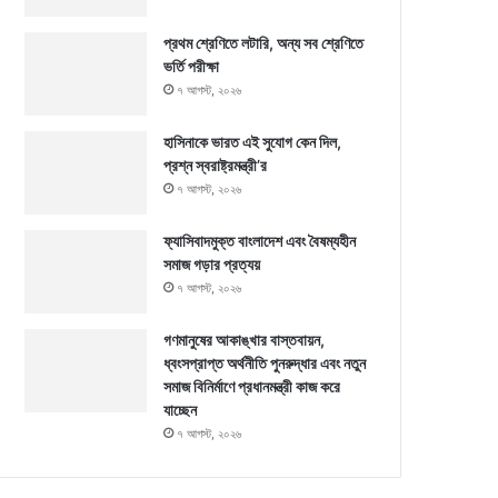
প্রথম শ্রেণিতে লটারি, অন্য সব শ্রেণিতে
ভর্তি পরীক্ষা
৭ আগস্ট, ২০২৬
হাসিনাকে ভারত এই সুযোগ কেন দিল,
প্রশ্ন স্বরাষ্ট্রমন্ত্রী’র
৭ আগস্ট, ২০২৬
ফ্যাসিবাদমুক্ত বাংলাদেশ এবং বৈষম্যহীন
সমাজ গড়ার প্রত্যয়
৭ আগস্ট, ২০২৬
গণমানুষের আকাঙ্খার বাস্তবায়ন,
ধ্বংসপ্রাপ্ত অর্থনীতি পুনরুদ্ধার এবং নতুন
সমাজ বিনির্মাণে প্রধানমন্ত্রী কাজ করে
যাচ্ছেন
৭ আগস্ট, ২০২৬