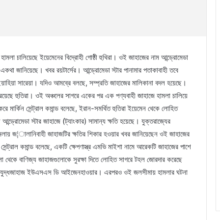
 হামলা চালিয়েছে ইয়েমেনের বিদ্রোহী গোষ্ঠী হুথিরা। ওই জাহাজের নাম আন্ড্রোমেডা
একথা জানিয়েছে। খবর রয়টার্সের। আন্ড্রোমেডা স্টার পানামার পতাকাবাহী তবে
 ইয়াহিয়া সারেয়া। যদিও আমব্রে বলছে, সম্প্রতি জাহাজের মালিকানা বদল হয়েছে।
 রয়েছে হুতিরা। ওই অঞ্চলের সাগরে একের পর এক পণ্যবাহী জাহাজে হামলা চালিয়ে
 মার্কিন সেন্ট্রাল কমান্ড বলেছে, ইরান-সমর্থিত হুতিরা ইয়েমেন থেকে লোহিত
 আন্ড্রোমেডা স্টার জাহাজে (ট্যাংকার) সামান্য ক্ষতি হয়েছে। যুক্তরাজ্যের
ের হামলায় জ¦ালানিবাহী জাহাজটির ক্ষতির শিকার হওয়ার খবর জানিয়েছেন ওই জাহাজের
সেন্ট্রাল কমান্ড বলেছে, একটি ক্ষেপণাস্ত্র এমভি মাইশা নামে আরেকটি জাহাজের পাশে
া থেকে বাণিজ্য জাহাজগুলোকে সুরক্ষা দিতে লোহিত সাগরে টহল জোরদার করেছে
ল দেয় যুদ্ধজাহাজ ইউএসএস ডি আইজেনহাওয়ার। এরপরও ওই জলসীমায় হামলার ঘটনা