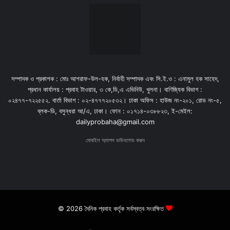
সম্পাদক ও প্রকাশক : মোঃ আশরাফ-উল-হক, নির্বাহী সম্পাদক এবং সি.ই.ও : এনামুল হক সাহেদ,
প্রধান কার্যালয় : প্রবাহ টাওয়ার, ৩ কে,ডি,এ এভিনিউ, খুলনা। বাণিজ্যিক বিভাগ :
০২৪৭৭-৭২২৫৫২. বার্তা বিভাগ : ০২-৪৭৭৭২০৫৩২। ঢাকা অফিস : হাউজ নং-২০১, রোড নং-৫,
ব্লক-ডি, বসুন্ধরা আ/এ, ঢাকা। ফোন : ০১৭১৪-০৩৮৮২৩, ই-মেইল:
dailyprobaha@gmail.com
মোবাইল অ্যাপস ডাউনলোড করুন
© 2026 দৈনিক প্রবাহ কর্তৃক সর্বস্বত্ব সংরক্ষিত