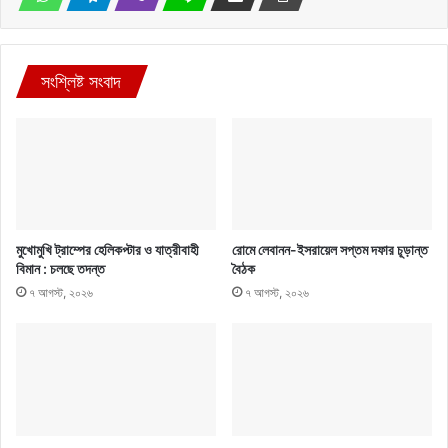
সংশ্লিষ্ট সংবাদ
মুখোমুখি ট্রাম্পের হেলিকপ্টার ও যাত্রীবাহী
রোমে লেবানন-ইসরায়েল সপ্তম দফার চূড়ান্ত
বিমান : চলছে তদন্ত
বৈঠক
৭ আগস্ট, ২০২৬
৭ আগস্ট, ২০২৬