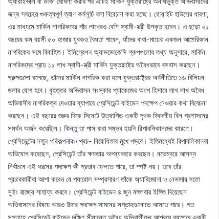
অ্যারাইভাল বা ডাকা ঘোষণা করার পর এটিই মার্কিন যুক্তরাষ্ট্রে অনথিভুক্ত অভিবাসীদের
জন্য সবচেয়ে গুরুত্বপূর্ণ ত্রাণ কর্মসূচি বলা বিবেচনা করা হচ্ছে। হোয়াইট হাউসের ধারণা,
এর মাধ্যমে মার্কিন নাগরিকদের পাঁচ লাখেরও বেশি স্বামী-স্ত্রী উপকৃত হবেন। এ ছাড়া ২১
বছরের কম বয়সী ৫০ হাজার যুবকও বৈধতা পাবেন, যাঁদের বাবা-মায়ের একজন আমেরিকান
নাগরিকের সঙ্গে বিবাহিত। ইমিগ্রেশন অ্যাডভোকেসি গ্রুপগুলোর তথ্য অনুসারে, মার্কিন
নাগরিকদের প্রায় ১১ লাখ স্বামী-স্ত্রী মার্কিন যুক্তরাষ্ট্রে অবৈধভাবে বসবাস করছেন।
গ্রুপগুলো বলেছে, তাঁদের মার্কিন নাগরিক করা হলে যুক্তরাষ্ট্রের অর্থনীতিতে ১৬ বিলিয়ন
ডলার যোগ হবে। বৃহত্তর অভিবাসন সংস্কার প্যাকেজের অংশ হিসাবে লাখ লাখ অবৈধ
অভিবাসীর নাগরিকত্ব দেওয়ার ব্যাপারে প্রেসিডেন্ট বাইডেন পদক্ষেপ নেওয়ার কথা বিবেচনা
করছেন। এই বছরের শুরুর দিকে সিনেটে উত্থাপিত একটি পৃথক দ্বিদলীয় বিল প্রশাসনের
সমর্থন অর্জন করেছিল। কিন্তু তা পাস করা সম্ভব হয়নি রিপাবলিকানদের কারণে।
প্রেসিডেন্টের নতুন পরিকল্পনারও প্রচ- বিরোধিতার মুখে পড়বে। ইতিমধ্যেই রিপাবলিকানরা
অভিযোগ করেছেন, প্রেসিডেন্ট তাঁর ক্ষমতার অপব্যবহার করছেন। নভেম্বরে আসন্ন
নির্বাচনে এই ধরনের পদক্ষেপ কী প্রভাব ফেলতে পারে, তা স্পষ্ট নয়। তবে তাঁর
প্রচারকারীরা আশা করেন যে প্যারোল সম্প্রসারণ তাঁকে অ্যারিজোনা ও নেভাদার মতো
সুইং রাজ্যে সাহায্য করবে। প্রেসিডেন্ট বাইডেন ৪ জুন মঙ্গলবার ইঙ্গিত দিয়েছেন
অভিবাসনের বিষয়ে আরও উদার পদক্ষেপ সামনের সপ্তাহগুলোতে আসতে পারে। গত
সপ্তাহে প্রেসিডেন্ট বাইডেন দক্ষিণ সীমান্তে অবৈধ অভিবাসীদের আশ্রয়ে ব্যাপারে একটি