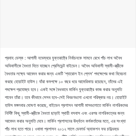
প্রবাহ ডেস্ক : আগামী নভেম্বরে যুক্তরাষ্ট্রে নির্বাচনকে সামনে রেখে পাঁচ লাখ অবৈধ
অভিবাসীকে বৈধতা দিতে যাচ্ছেন প্রেসিডেন্ট বাইডেন। অবৈধ অভিবাসী স্বামী-স্ত্রীকে
বৈধতার লক্ষ্যে আবেদন করার জন্য একটি ‘প্যারোল ইন প্লেস’ পদক্ষেপের কথা বিবেচনা
করছে হোয়াইট হাউস। যাঁরা কমপক্ষে ১০ বছর ধরে আমেরিকায় রয়েছেন, তাঁদের এই
পদক্ষেপ প্রযোজ্য হবে। একই সঙ্গে বৈধভাবে মার্কিন যুক্তরাষ্ট্রে কাজ করার অনুমতি
পাবেন তাঁরা। তবে কীভাবে সেসব হবে-সেই বিবরণগুলো এখনো পরিষ্কার নয়। হোয়াইট
হাউস মঙ্গলবার ঘোষণা করেছে, বাইডেন প্রশাসন আগামী মাসগুলোতে মার্কিন নাগরিকদের
নির্দিষ্ট কিছু স্বামী-স্ত্রীকে বৈধতা ছাড়াই স্থায়ী বসবাস এবং এরপর নাগরিকত্বের জন্য
আবেদন করার অনুমতি দেবে। মার্কিন প্রশাসনের ঊর্ধ্বতন কর্মকর্তাদের মতে, এর সংখ্যা
পাঁচ লাখ হতে পারে। ওবামা প্রশাসন ২০১২ সালে ডেফার্ড অ্যাকশন ফর চাইল্ডহুড