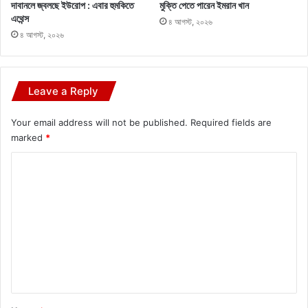
দাবানলে জ্বলছে ইউরোপ : এবার হুমকিতে
মুক্তি পেতে পারেন ইমরান খান
এথেন্স
৪ আগস্ট, ২০২৬
৪ আগস্ট, ২০২৬
Leave a Reply
Your email address will not be published.
Required fields are
marked
*
C
o
m
m
e
n
t
*