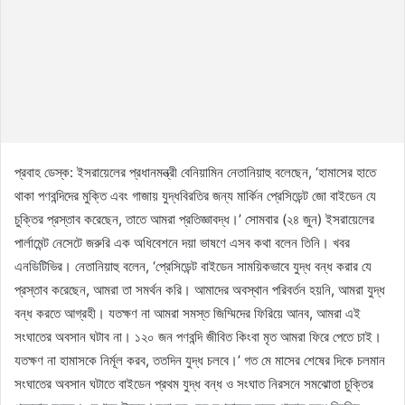
প্রবাহ ডেস্ক: ইসরায়েলের প্রধানমন্ত্রী বেনিয়ামিন নেতানিয়াহু বলেছেন, ‘হামাসের হাতে
থাকা পণবন্দিদের মুক্তি এবং গাজায় যুদ্ধবিরতির জন্য মার্কিন প্রেসিডেন্ট জো বাইডেন যে
চুক্তির প্রস্তাব করেছেন, তাতে আমরা প্রতিজ্ঞাবদ্ধ।’ সোমবার (২৪ জুন) ইসরায়েলের
পার্লামেন্ট নেসেটে জরুরি এক অধিবেশনে দয়া ভাষণে এসব কথা বলেন তিনি। খবর
এনডিটিভির। নেতানিয়াহু বলেন, ‘প্রেসিডেন্ট বাইডেন সাময়িকভাবে যুদ্ধ বন্ধ করার যে
প্রস্তাব করেছেন, আমরা তা সমর্থন করি। আমাদের অবস্থান পরিবর্তন হয়নি, আমরা যুদ্ধ
বন্ধ করতে আগ্রহী। যতক্ষণ না আমরা সমস্ত জিম্মিদের ফিরিয়ে আনব, আমরা এই
সংঘাতের অবসান ঘটাব না। ১২০ জন পণবন্দি জীবিত কিংবা মৃত আমরা ফিরে পেতে চাই।
যতক্ষণ না হামাসকে নির্মূল করব, ততদিন যুদ্ধ চলবে।’ গত মে মাসের শেষের দিকে চলমান
সংঘাতের অবসান ঘটাতে বাইডেন প্রথম যুদ্ধ বন্ধ ও সংঘাত নিরসনে সমঝোতা চুক্তির