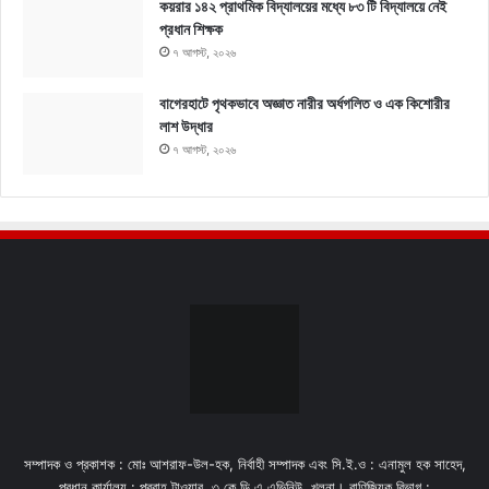
কয়রার ১৪২ প্রাথমিক বিদ্যালয়ের মধ্যে ৮৩ টি বিদ্যালয়ে নেই
প্রধান শিক্ষক
৭ আগস্ট, ২০২৬
বাগেরহাটে পৃথকভাবে অজ্ঞাত নারীর অর্ধগলিত ও এক কিশোরীর
লাশ উদ্ধার
৭ আগস্ট, ২০২৬
সম্পাদক ও প্রকাশক : মোঃ আশরাফ-উল-হক, নির্বাহী সম্পাদক এবং সি.ই.ও : এনামুল হক সাহেদ,
প্রধান কার্যালয় : প্রবাহ টাওয়ার, ৩ কে,ডি,এ এভিনিউ, খুলনা। বাণিজ্যিক বিভাগ :