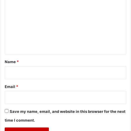
o
m
m
e
n
t
*
Name
*
Email
*
Save my name, email, and website in this browser for the next
time I comment.