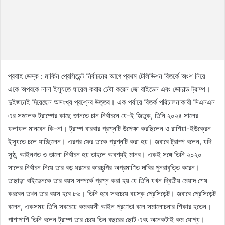
প্রবাহ ডেস্ক : মার্কিন প্রেসিডেন্ট নির্বাচনের আগে প্রথম টেলিভিশন বিতর্কে অংশ নিয়ে
একে অপরকে নানা ইস্যুতে ঘায়েল করার চেষ্টা করেন জো বাইডেন এবং ডোনাল্ড ট্রাম্প।
দুইজনেই দিয়েছেন অসংখ্য প্রশ্নের উত্তর। এক পর্যায়ে বিতর্ক পরিচালনাকারী সিএনএন
এর সঞ্চালক ট্রাম্পের কাছে জানতে চান নির্বাচনে যে-ই জিতুক, তিনি ২০২৪ সালের
ফলাফল মানবেন কি-না। ট্রাম্প বারবার প্রশ্নটি উপেক্ষা করছিলেন ও রাশিয়া-ইউক্রেন
ইস্যুতে চলে যাচ্ছিলেন। এরপর ফের তাকে প্রশ্নটি করা হয়। জবাবে ট্রাম্প বলেন, যদি
সুষ্ঠু, আইনগত ও ভালো নির্বাচন হয় তাহলে অবশ্যই মানব। একই সঙ্গে তিনি ২০২০
সালের নির্বাচন নিয়ে তার বড় ধরনের কারচুপির অপ্রমাণিত দাবির পুনরাবৃত্তি করেন।
তাছাড়া বাইডেনকে তার বয়স সম্পর্কে প্রশ্ন করা হয় যে তিনি যখন দ্বিতীয় মেয়াদ শেষ
করবেন তখন তার বয়স হবে ৮৬। তিনি হবে সবচেয়ে বয়স্ক প্রেসিডেন্ট। জবাবে প্রেসিডেন্ট
বলেন, একসময় তিনি সবচেয়ে কমবয়সী আইন প্রণেতা বলে সমালোচনার শিকার হতেন।
পাশাপাশি তিনি বলেন ট্রাম্প তার চেয়ে তিন বছরের ছোট এবং অনেকটাই কম যোগ্য।