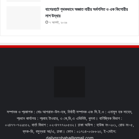
বাগেরহাটে পৃথকভাবে অজ্ঞাত নারীর অর্ধগলিত ও এক কিশোরীর
লাশ উদ্ধার
৭ আগস্ট, ২০২৬
সম্পাদক ও প্রকাশক : মোঃ আশরাফ-উল-হক, নির্বাহী সম্পাদক এবং সি.ই.ও : এনামুল হক সাহেদ,
প্রধান কার্যালয় : প্রবাহ টাওয়ার, ৩ কে,ডি,এ এভিনিউ, খুলনা। বাণিজ্যিক বিভাগ :
০২৪৭৭-৭২২৫৫২. বার্তা বিভাগ : ০২-৪৭৭৭২০৫৩২। ঢাকা অফিস : হাউজ নং-২০১, রোড নং-৫,
ব্লক-ডি, বসুন্ধরা আ/এ, ঢাকা। ফোন : ০১৭১৪-০৩৮৮২৩, ই-মেইল:
dailyprobaha@gmail.com