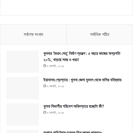
সর্বশেষ সংবাদ
সর্বাধিক পঠিত
খুলনার ‘ভৈরব সেতু’ নির্মাণ প্রকল্প : ৫ বছরে কাজের অগ্রগতি
২০%, বাড়ছে সময় ও খরচ!
৯ আগস্ট, ২০২৬
ইয়াবাসহ গ্রেপ্তার : খুলনা জেলা যুবদল থেকে নাসির বহিষ্কার
৯ আগস্ট, ২০২৬
খুলনা বিভাগীয় পরিবেশ অধিদপ্তরে হচ্ছেটা কী?
৯ আগস্ট, ২০২৬
যশোরে হানি ট্র্যাপ চক্রের তিন সদস্য পাকড়াও