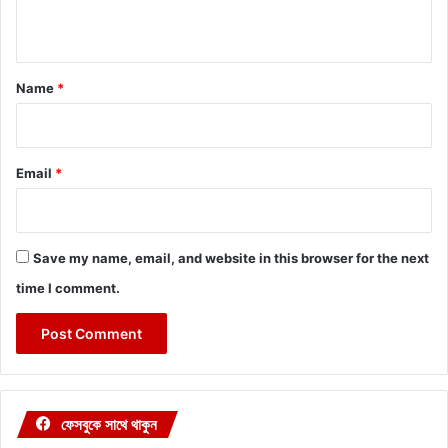
n
t
*
Name
*
Email
*
Save my name, email, and website in this browser for the next
time I comment.
ফেসবুকে সাথে থাকুন