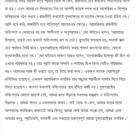
নির্বাচনের সময় আবেগ যতই প্রবল হোক না কেন, রাজনীতি যেন কখনোই সহিংসতার অংশ
না হয়। এখন আমরা যে সিদ্ধান্ত নিব তা আগামী কয়েক দশক ধরে আমেরিকা ও বিশ্বের
ভবিষ্যৎকে গঠন করবে। রাজনীতি কখনোই যুদ্ধক্ষেত্র বা হত্যার ক্ষেত্র হওয়া উচিত নয়।
আমি মনে করি, রাজনীতি হবে শান্তিপূর্ণ আলোচনার ক্ষেত্র। আমেরিকার রাজনীতি
সহিংসতা ও ক্রোধের নয় বরং শালীনতা ও অনুগ্রহের।’ জো বাইডেন বলেন, ‘আমাদের
বিশ্বাস, ধারণা যেন কখনই সহিংসতায় রূপ না নেয়। বুলেটের মাধ্যমে নয়, ব্যালট বাক্স
যেন পার্থক্য তৈরি করে। যুক্তরাষ্ট্রকে পরিবর্তন করার ক্ষমতা জনগণের হাতে, কোনো
হত্যাকারীর হাতে নয়।’ জো বাইডেন ভাষণে আরও বলেন, ‘হত্যাকারীর উদ্দেশ্য কী ছিল তা
এখনো পরিষ্কার নয়। তার প্রতি কারো সমর্থন ও সাহায্য ছিল কিনা সেটিও পরিষ্কার
নয়। আমাদের আজ কী করতে হবে, তা নিয়ে কথা বলব। একজন সাবেক প্রেসিডেন্ট
গুলিবিদ্ধ হয়েছেন, একজন আমেরিকান নাগরিক তার পছন্দের প্রার্থীকে সমর্থন দিতে গিয়ে
নিহত হয়েছেন। জনগণ কখনোই সহিংসতার পথে হাঁটতে রাজী নয়। যুক্তরাষ্ট্রে
সহিংসতার কোনো জায়গা নেই, আমরা রুখে দাঁড়াবো সবসময় সন্ত্রাস ও সহিংসতার
বিরুদ্ধে। আমরা শান্ত ও একতাবদ্ধ থাকব। যাই হোক না কেন, আমার মতের সাথে
আপনাদের মতবিরোধ থাকতেই পারে কিন্তু আমরা কেউ কারো শত্রু নই, আমরা একে
অপরের বন্ধু, প্রতিবেশি, সহকর্মী এবং সবচেয়ে গুরুত্বপূর্ণ আমরা যুক্তরাষ্ট্রের নাগরিক।’