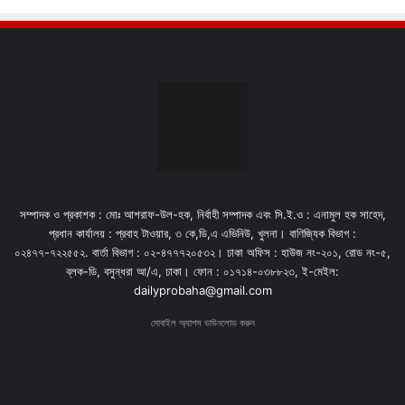
সম্পাদক ও প্রকাশক : মোঃ আশরাফ-উল-হক, নির্বাহী সম্পাদক এবং সি.ই.ও : এনামুল হক সাহেদ,
প্রধান কার্যালয় : প্রবাহ টাওয়ার, ৩ কে,ডি,এ এভিনিউ, খুলনা। বাণিজ্যিক বিভাগ :
০২৪৭৭-৭২২৫৫২. বার্তা বিভাগ : ০২-৪৭৭৭২০৫৩২। ঢাকা অফিস : হাউজ নং-২০১, রোড নং-৫,
ব্লক-ডি, বসুন্ধরা আ/এ, ঢাকা। ফোন : ০১৭১৪-০৩৮৮২৩, ই-মেইল:
dailyprobaha@gmail.com
মোবাইল অ্যাপস ডাউনলোড করুন