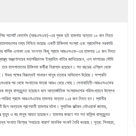
র‌্যাপিড সাপোর্ট ফোর্সেস (আরএসএফ)-এর পৃথক দুই হামলায় অন্তত ১৮ জন নিহত
াগুলোর তথ্য নিশ্চিত করেছে একটি চিকিৎসা সংস্থা এবং প্রাদেশিক সরকারি
রদেশের বার্দিক এলাকা এবং সংলগ্ন কিছু গ্রামে আরএসএফ-এর হামলায় ১৫ জন নিহত
স্থ্য মন্ত্রণালয়ের মহাপরিচালক ইব্রাহিম খাতির জানিয়েছেন, এল ফাশারের সৌদি
ে হাসপাতালের চিকিৎসা কর্মীরা নিরাপদে রয়েছেন। গত বছরের এপ্রিল থেকে
। উভয় পক্ষের বিরুদ্ধেই সাধারণ মানুষ হত্যার অভিযোগ উঠেছে। সম্প্রতি
গ দেওয়ার পর থেকে সংঘাতের মাত্রা আরও বেড়ে গেছে। সেনাবাহিনী-আরএসএফের
িক মানুষ বাস্তুচ্যুত হয়েছেন বলে আন্তর্জাতিক সংস্থাগুলোর পরিসংখ্যানে উল্লেখ
 আল-সারিহা গ্রামে আরএসএফের হামলায় অন্তত ১২৪ জন নিহত হন। স্থানীয়
টি ছিল অন্যতম প্রাণঘাতী হামলার ঘটনা। সুদানিজ ডক্টরস নেটওয়ার্ক জানায়,
যু ও বহু মানুষ আহত হয়েছেন। হামলার কারণে শত শত বাসিন্দা বাস্তুচ্যুত
যে সংঘাত বিশ্বের ‘সবচেয়ে খারাপ’ মানবিক সংকট তৈরি করেছে। সূত্র: শিনহুয়া,