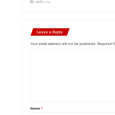
৮ আগস্ট, ২০২৬
Leave a Reply
Your email address will not be published.
Required f
C
o
m
m
e
n
t
*
Name
*