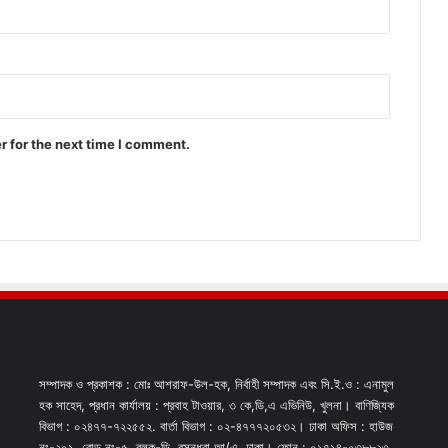
r for the next time I comment.
সম্পাদক ও প্রকাশক : মোঃ আশরাফ-উল-হক, নির্বাহী সম্পাদক এবং সি.ই.ও : এনামুল
হক সাহেদ, প্রধান কার্যালয় : প্রবাহ টাওয়ার, ৩ কে,ডি,এ এভিনিউ, খুলনা। বাণিজ্যিক
বিভাগ : ০২৪৭৭-৭২২৫৫২. বার্তা বিভাগ : ০২-৪৭৭৭২০৫৩২। ঢাকা অফিস : হাউজ
নং-২০১, রোড নং-৫, ব্লক-ডি, বসুন্ধরা আ/এ, ঢাকা। ফোন : ০১৭১৪-০৩৮৮২৩,