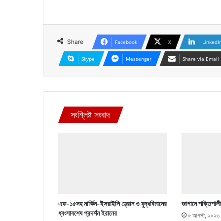
Share
Facebook
X
LinkedI
Skype
Messenger
Share via Email
সংশ্লিষ্ট সংবাদ
এফ-১৫সহ মার্কিন-ইসরাইলি ড্রোন ও যুদ্ধবিমানের
জাপানে শক্তিশালী
ধ্বংসাবশেষ প্রদর্শন ইরানের
৮ আগস্ট, ২০২৬