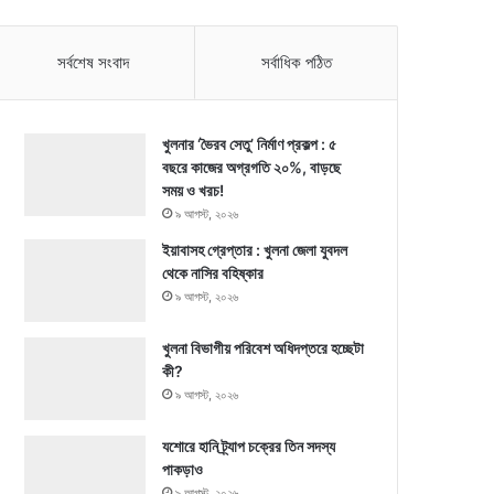
সর্বশেষ সংবাদ
সর্বাধিক পঠিত
খুলনার ‘ভৈরব সেতু’ নির্মাণ প্রকল্প : ৫
বছরে কাজের অগ্রগতি ২০%, বাড়ছে
সময় ও খরচ!
৯ আগস্ট, ২০২৬
ইয়াবাসহ গ্রেপ্তার : খুলনা জেলা যুবদল
থেকে নাসির বহিষ্কার
৯ আগস্ট, ২০২৬
খুলনা বিভাগীয় পরিবেশ অধিদপ্তরে হচ্ছেটা
কী?
৯ আগস্ট, ২০২৬
যশোরে হানি ট্র্যাপ চক্রের তিন সদস্য
পাকড়াও
৯ আগস্ট, ২০২৬