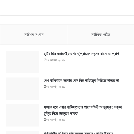
সর্বশেষ সংবাদ
সর্বাধিক পঠিত
ছুটির দিন সকালেই দেশের দু’প্রান্তে সড়কে ঝরল ১৬ প্রাণ
৭ আগস্ট, ২০২৬
শেখ হাসিনাকে সরকার কেন নিজ দায়িত্বে ফিরিয়ে আনছে না
৭ আগস্ট, ২০২৬
সংঘাত হলে এবার পাকিস্তানের পাশে সউদী ও তুরস্ক : মক্কা
চুক্তি নিয়ে উদ্বেগে ভারত
৭ আগস্ট, ২০২৬
গণভোটের অধিকার চুরি করেছে সরকার : নাহিদ ইসলাম