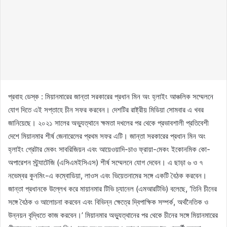
প্রবাহ ডেস্ক : মিয়ানমারের জান্তা সরকারের প্রধান মিন অং হ্লাইং আঞ্চলিক সম্মেলনে
যোগ দিতে এই সপ্তাহে চীন সফর করবেন। দেশটির রাষ্ট্রীয় মিডিয়া সোমবার এ খবর
জানিয়েছে। ২০২১ সালের অভ্যুত্থানে ক্ষমতা দখলের পর থেকে প্রভাবশালী প্রতিবেশী
দেশে মিয়ানমার শীর্ষ জেনারেলের প্রথম সফর এটি। জান্তা সরকারের প্রধান মিন অং
হ্লাইং গ্রেটার মেকং সাবরিজিয়ন এবং আয়েওয়াদি-চাও ফ্রায়া-মেকং ইকোনমিক কো-
অপারেশন স্ট্র্যাটেজি (এসিএমইসিএস) শীর্ষ সম্মেলনে যোগ দেবেন। এ ছাড়া ৬ ও ৭
নভেম্বর কুনমিং-এ কম্বোডিয়া, লাওস এবং ভিয়েতনামের সঙ্গে একটি বৈঠক করবেন।
জান্তা প্রধানকে উল্লেখ করে মায়ানমার টিভি চ্যানেল (এমআরটিভি) বলেছে, ‘তিনি চীনের
সঙ্গে বৈঠক ও আলোচনা করবেন এবং বিভিন্ন ক্ষেত্রে দ্বিপাক্ষিক সম্পর্ক, অর্থনৈতিক ও
উন্নয়ন বৃদ্ধিতে কাজ করবেন।’ মিয়ানমার অভ্যুত্থানের পর থেকে চীনের সঙ্গে মিয়ানমারের