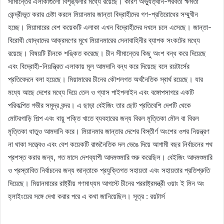
সীমান্তের এলাকাগুলো বিশৃঙ্খলার মধ্যে রয়েছে। কারণ অভ্যুত্থান-পরবর্তী ক্ষমতা
কেন্দ্রীভূত করার চেষ্টা করলে মিয়ানমার জান্তা বিদ্রাহীদের গণ-প্রতিরোধের সম্মুখীন
হচ্ছে। মিয়ামারের বেশ কয়েকটি এলাকা এখন বিদ্রোহীদের দখলে চলে এসেছে। জান্তা-
বিরোধী যোদ্ধাদের আক্রমণের মুখে মিয়ানমারের সেনাবাহিনীর ব্যাপক সংকটের মধ্যে
রয়েছে। বিষয়টি চীনকে শঙ্কিত করেছে। চীন সীমান্তের কিছু অংশ বন্ধ করে দিয়েছে
এবং বিদ্রোহী-নিয়ন্ত্রিত এলাকায় মূল আমদানি বন্ধ করে দিয়েছে বলে রয়টার্সের
প্রতিবেদনে বলা হয়েছে। মিয়ামারের চীনের কৌশলগত অর্থনৈতিক স্বার্থ রয়েছে। যার
মধ্যে আছে দেশের মধ্যে দিয়ে তেল ও গ্যাস পাইপলাইন এবং বঙ্গোপসাগরে একটি
পরিকল্পিত গভীর সমুদ্র বন্দর। এ ছাড়া বেইজিং তার ছোট প্রতিবেশি দেশটি থেকে
মোটরগাড়ি শিল্প এবং বায়ু শক্তি খাতে ব্যবহারের জন্য বিরল মৃত্তিকা মৌল বা বিরল
মৃত্তিকা ধাতুও আমদানি করে। মিয়ানমার জান্তার দেশের বিস্তীর্ণ অংশের ওপর নিয়ন্ত্রণ
না থাকা সত্ত্বেও এবং বেশ কয়েকটি রাজনৈতিক দল ভেঙে দিয়ে আগামী বছর নির্বাচনের পথ
প্রশস্ত করার জন্য, গত মাসে দেশব্যাপী আদমশুমারি শুরু করেছিল। বেইজিং আদমশুমারি
ও প্রস্তাবিত নির্বাচনের জন্য জান্তাকে প্রযুক্তিগত সহায়তা এবং সহায়তার প্রতিশ্রুতি
দিয়েছে। মিয়ানমারের রাষ্ট্রীয় গণমাধ্যম আগস্টে চীনের পররাষ্ট্রমন্ত্রী ওয়াং ই মিন অং
হ্লাইংয়ের সঙ্গে দেখা করার পরে এ কথা জানিয়েছিল। সূত্র : রয়টার্স