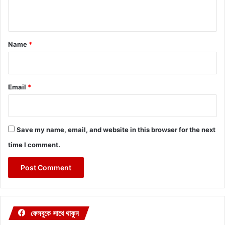
n
t
*
Name
*
Email
*
Save my name, email, and website in this browser for the next
time I comment.
ফেসবুকে সাথে থাকুন