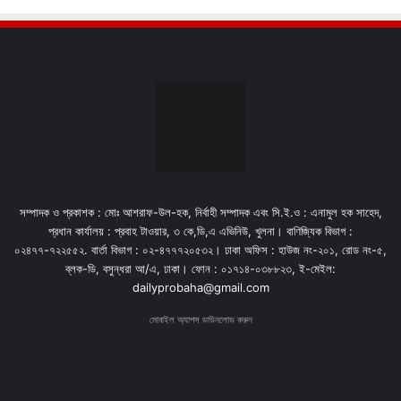
সম্পাদক ও প্রকাশক : মোঃ আশরাফ-উল-হক, নির্বাহী সম্পাদক এবং সি.ই.ও : এনামুল হক সাহেদ,
প্রধান কার্যালয় : প্রবাহ টাওয়ার, ৩ কে,ডি,এ এভিনিউ, খুলনা। বাণিজ্যিক বিভাগ :
০২৪৭৭-৭২২৫৫২. বার্তা বিভাগ : ০২-৪৭৭৭২০৫৩২। ঢাকা অফিস : হাউজ নং-২০১, রোড নং-৫,
ব্লক-ডি, বসুন্ধরা আ/এ, ঢাকা। ফোন : ০১৭১৪-০৩৮৮২৩, ই-মেইল:
dailyprobaha@gmail.com
মোবাইল অ্যাপস ডাউনলোড করুন