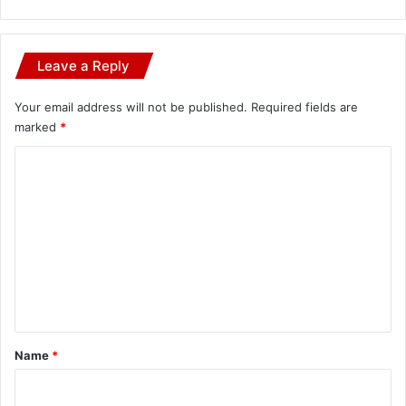
Leave a Reply
Your email address will not be published.
Required fields are
marked
*
C
o
m
m
e
n
t
*
Name
*