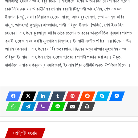
আলহাজ¦ হযরত মাওঃ হাবিবুর রহমান। মাহফিলে বিশেষ অতিথি হিসাবে উপস্থিত ছিলেন
কেসিসি’র ৪নং ওয়ার্ড কাউন্সিলর গোলাম রব্বানী টিপু,গাজী আঃ হালিম, শেখ নজরুল
ইসলাম (নজু), সরদার লিয়াকত হোসেন লাবলু, আঃ সবুর মোল্লা, শেখ এনামুল কবির
মাসুম, আলহাজ¦ কুতুবু্িদ্দন হাওলাদার, গাজী শরিফুল ইসলাম (অহিদ), শেখ ইব্রাহিম
হোসেন। মাহফিলে কুরআনুল কারিম থেকে তেলোয়াত করেন আন্তর্জাতিক পুরষ্কার প্রাপ্ত
ক্বারী হাফেজ মাওঃ ক্বারী মুস্তাকিম বিল্লাহ। ইসলামী সংগীত পরিবেশনায় ছিলেন দাউদ
আনাম (কলরব)। মাহফিলের সার্বিব তত্ত্ববধায়ণে ছিলেন অত্র মাদ্সার মুহতামিম মাওঃ
তরিকুল ইসলাম। মাহফিল শেষে হাফেজ ছাত্রদের পাগড়ী প্রদান করা হয়। উক্ত,
মাহফিলে এলাকার গন্যমান্য ব্যক্তিবর্গ, ইসলাম প্রিয় তৌহিদি জনতা উপস্থিত ছিলেন।
সংশ্লিষ্ট সংবাদ