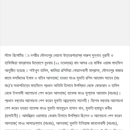
স্টাফ রিপোর্টার ঃ নগরীর দৌলতপুর দেয়ানা উত্তরপাড়াস্থ দারুস্ সুন্নাহ নূরানী ও
হাফিজিয়া মাদ্রাসার উদ্যোগে বুধবার (২২ নভেম্বর) বাদ আসর ৩য় বার্ষিক ওয়াজ মাহফিল
আনুষ্ঠিত হয়েছে। শাইখুল হাদিস, জামিয়া রশিদিয়া গোয়ালখালী মাদ্রাসা, দৌলতপুর বাজার
জামে মসজিদের ইমাম ও খতিব আলহাজ¦ হযরত মাওঃ মুফতি রশিদ আহমাদ সাহেব (দাঃ
বাঃ)’র সভাপতিত্বে মাহফিলে প্রধান অতিথি হিসাবে উপস্থিত থেকে কোরআন ও হাদিস
থেকে ইসলামী আলোচনা পেশ করেন আলহাজ¦ হাফেজ মাওঃ মুশ্তাক আহমাদ (দাঃবাঃ)।
প্রধান বক্তার আলোচনা পেশ করেন মুফতি আব্দুল্লাহ সালেহী। বিশেষ বক্তার আলোচনা
পেশ করেন হযরত হাফেজ মাওঃ মুফতি মাহমুদুল হাসান খান, মুফতি হুমায়ুন কবীর
(হুসাইনী)। আমন্ত্রিত ওয়ামায়ে কেরাম হিসাবে উপস্থিত ছিলেন ও আলোচনা পেশ করেন
আলহাজ¦ মাওঃ আসাদুল্লাহ (দাঃবাঃ), আলহাজ¦ মুফতি ইলিয়াজ জাহানাবাদী (দাঃবাঃ),