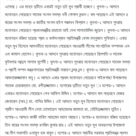
এসেছে। এর মধ্যে দুটিতে এবারই নতুন দুই মুখ প্রার্থী হচ্ছেন। খুলনা-১ আসনে
মনোনয়ন পেয়েছেন সাবেক সংসদ সদস্য ননী গোপাল মন্ডল। বাদ পড়েছেন এই আসনে ৪
বারের সংসদ সদস্য ও জাতীয় সংসদ হুইপ পঞ্চানন বিশ্বাস। খুলনা-২ আসনে পুনরায়
মনোনয়ন পেয়েছেন প্রধানমন্ত্রীর চাচাতো ভাই সেখ সালাহউদ্দিন জুয়েল। খুলনা-৩ আসনে
মনোনয়ন বঞ্চিত হয়েছে শ্রম ও কর্মসংস্থান প্রতিমন্ত্রী বেগম মন্নুজান সুফিয়ান। এবার
নতুন মুখ হিসেবে আসনটিতে মনোনয়ন পেয়েছেন আওয়ামী লীগের সাংগঠনিক সম্পাদক এস
এম কামাল হোসেন। খুলনা-৪ আসনে পুনরায় মনোনয়ন পেয়েছেন শিল্পপতি ও সাবেক
ফুটবলার আব্দুস সালাম মুর্শেদী। খুলনা-৫ আসনে পুনরায় মনোনয়ন পেয়েছেন সাবেক মৎস্য
ও প্রাণী সম্পদ মন্ত্রণালয়ের প্রতিমন্ত্রী নারায়ণ চন্দ্র চন্দ। খুলনা-৬ আসনে বাদ পড়েছেন
আকতারুজ্জামান বাবু। এ আসনে এবার প্রথম মনোনয়ন পেয়েছেন পাইকগাছা উপজেলার
সাবেক চেয়ারম্যান মো. রশীদুজ্জামান। যশোরের দুটিতে নতুন মুখ ঃ যশোর-১ আসনে
এবারও মনোনয়ন পেয়েছেন শেখ আফিল উদ্দিন। যশোর-২ আসনে বাদ পড়েছেন মেজর
জেনারেল (অব.) ডা. নাসির উদ্দিন। এই আসনে নতুন মুখ হিসেবে মনোনয়ন পেয়েছেন
প্রবীণ আওয়ামী লীগ নেতা তোফায়েল আহমেদের জামাতা ডা. তৌহিদুজ্জামান তুহিন।
যশোর-৩ আসনে কাজী নাবিল আহমেদ বহাল আছেন। যশোর-৪ মনোনয়ন বঞ্চিত হয়েছেন
তিন বারের সংসদ সদস্য রণজিৎ কুমার রায়। এই আসনে নতুন মুখ অভয়নগর উপজেলা
আ.লীগ সভাপতি এনামুল হক বাবুল। যশোর-৫ আসনে স্থানীয় সরকার প্রতিমন্ত্র স্বপন