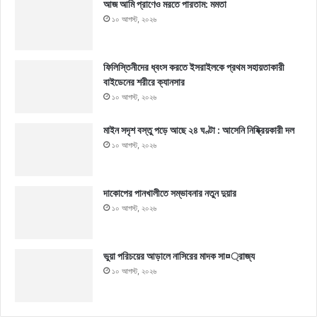
আজ আমি প্রাণেও মরতে পারতাম: মমতা
১০ আগস্ট, ২০২৬
ফিলিস্তিনীদের ধ্বংস করতে ইসরাইলকে প্রথম সহায়তাকারী
বাইডেনের শরীরে ক্যানসার
১০ আগস্ট, ২০২৬
মাইন সদৃশ বস্তু পড়ে আছে ২৪ ঘণ্টা : আসেনি নিষ্ক্রিয়কারী দল
১০ আগস্ট, ২০২৬
দাকোপের পানখালীতে সম্ভাবনার নতুন দুয়ার
১০ আগস্ট, ২০২৬
ভুয়া পরিচয়ের আড়ালে নাসিরের মাদক সা¤্রাজ্য
১০ আগস্ট, ২০২৬