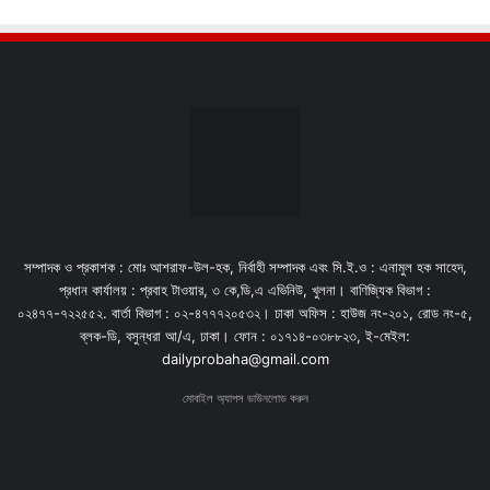
সম্পাদক ও প্রকাশক : মোঃ আশরাফ-উল-হক, নির্বাহী সম্পাদক এবং সি.ই.ও : এনামুল হক সাহেদ,
প্রধান কার্যালয় : প্রবাহ টাওয়ার, ৩ কে,ডি,এ এভিনিউ, খুলনা। বাণিজ্যিক বিভাগ :
০২৪৭৭-৭২২৫৫২. বার্তা বিভাগ : ০২-৪৭৭৭২০৫৩২। ঢাকা অফিস : হাউজ নং-২০১, রোড নং-৫,
ব্লক-ডি, বসুন্ধরা আ/এ, ঢাকা। ফোন : ০১৭১৪-০৩৮৮২৩, ই-মেইল:
dailyprobaha@gmail.com
মোবাইল অ্যাপস ডাউনলোড করুন