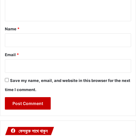
n
t
*
Name
*
Email
*
Save my name, email, and website in this browser for the next
time I comment.
ফেসবুকে সাথে থাকুন