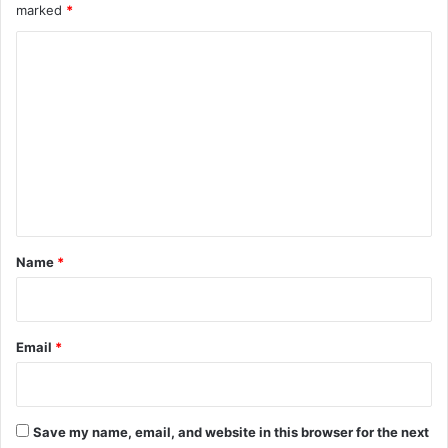
marked
*
C
o
m
m
e
n
t
*
Name
*
Email
*
Save my name, email, and website in this browser for the next