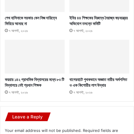
শেখ হাসিনাকে সরকার কেন নিজ দায়িত্বে
ইবির ৪৪ শিক্ষকের বিরুদ্ধে নৈরাজ্য ষড়যন্ত্রের
ফিরিয়ে আনছে না
অভিযোগ তদন্তে কমিটি
৭ আগস্ট, ২০২৬
৭ আগস্ট, ২০২৬
কয়রার ১৪২ প্রাথমিক বিদ্যালয়ের মধ্যে ৮৩ টি
বাগেরহাটে পৃথকভাবে অজ্ঞাত নারীর অর্ধগলিত
বিদ্যালয়ে নেই প্রধান শিক্ষক
ও এক কিশোরীর লাশ উদ্ধার
৭ আগস্ট, ২০২৬
৭ আগস্ট, ২০২৬
Leave a Reply
Your email address will not be published.
Required fields are