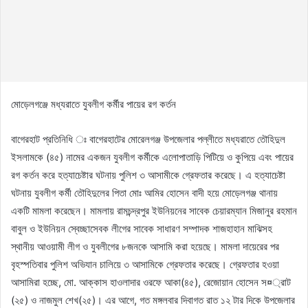
মোড়েলগঞ্জে মধ্যরাতে যুবলীগ কর্মীর পায়ের রগ কর্তন
বাগেরহাট প্রতিনিধি ঃ বাগেরহাটের মোরেলগঞ্জ উপজেলার পল্লীতে মধ্যরাতে তৌহিদুল
ইসলামকে (৪৫) নামের একজন যুবলীগ কর্মীকে এলোপাতাড়ি পিটিয়ে ও কুপিয়ে এবং পায়ের
রগ কর্তন করে হত্যাচেষ্টার ঘটনায় পুলিশ ৩ আসামীকে গ্রেফতার করেছে। এ হত্যাচেষ্টা
ঘটনায় যুবলীগ কর্মী তৌহিদুলের পিতা মোঃ আমির হোসেন বাদী হয়ে মোড়েলগঞ্জ থানায়
একটি মামলা করেছেন। মামলায় রামচন্দ্রপুর ইউনিয়নের সাবেক চেয়ারম্যান মিজানুর রহমান
বাবুল ও ইউনিয়ন স্বেচ্ছাসেবক লীগের সাবেক সাধারণ সম্পাদক শাজহাহান মাঝিসহ
স্থানীয় আওয়ামী লীগ ও যুবলীগের ৮জনকে আসামি করা হয়েছে। মামলা দায়েরের পর
বৃহস্পতিবার পুলিশ অভিযান চালিয়ে ৩ আসামিকে গ্রেফতার করেছে। গ্রেফতার হওয়া
আসামিরা হচ্ছে, মো. আক্কাস হাওলাদার ওরফে আকা(৪৫), রেজোয়ান হোসেন স¤্রাট
(২৫) ও নাজমুল শেখ(২৫)। এর আগে, গত মঙ্গলবার দিবাগত রাত ১২ টার দিকে উপজেলার