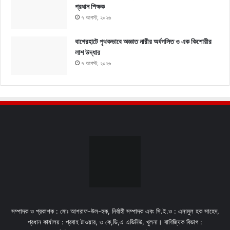
প্রধান শিক্ষক
৭ আগস্ট, ২০২৬
বাগেরহাটে পৃথকভাবে অজ্ঞাত নারীর অর্ধগলিত ও এক কিশোরীর
লাশ উদ্ধার
৭ আগস্ট, ২০২৬
সম্পাদক ও প্রকাশক : মোঃ আশরাফ-উল-হক, নির্বাহী সম্পাদক এবং সি.ই.ও : এনামুল হক সাহেদ,
প্রধান কার্যালয় : প্রবাহ টাওয়ার, ৩ কে,ডি,এ এভিনিউ, খুলনা। বাণিজ্যিক বিভাগ :