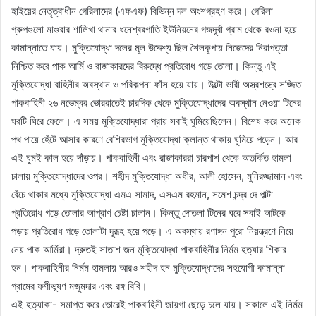
হাইয়ের নেতৃত্বাধীন গেরিলাদের (এফএফ) বিভিন্ন দল অংশগ্রহণ করে। গেরিলা
গ্রুপগুলো মাগুরার শালিখা থানার ধনেশ্বরগাতি ইউনিয়নের গজদূর্বা গ্রাম থেকে রওনা হয়ে
কামান্নাতে যায়। মুক্তিযোদ্ধা দলের মূল উদ্দেশ্য ছিল শৈলকূপায় নিজেদের নিরাপত্তা
নিশ্চিত করে পাক আর্মি ও রাজাকারদের বিরুদ্ধে প্রতিরোধ গড়ে তোলা। কিন্তু এই
মুক্তিযোদ্ধা বাহিনীর অবস্থান ও পরিকল্পনা ফাঁস হয়ে যায়। উল্টো ভারী অস্ত্রশস্ত্রে সজ্জিত
পাকবাহিনী ২৬ নভেম্বর ভোররাতেই চারদিক থেকে মুক্তিযোদ্ধাদের অবস্থান নেওয়া টিনের
ঘরটি ঘিরে ফেলে। এ সময় মুক্তিযোদ্ধারা প্রায় সবাই ঘুমিয়েছিলেন। বিশেষ করে অনেক
পথ পায়ে হেঁটে আসার কারণে বেশিরভাগ মুক্তিযোদ্ধা ক্লান্ত থাকায় ঘুমিয়ে পড়েন। আর
এই ঘুমই কাল হয়ে দাঁড়ায়। পাকবাহিনী এবং রাজাকাররা চারপাশ থেকে অতর্কিত হামলা
চালায় মুক্তিযোদ্ধাদের ওপর। শহীদ মুক্তিযোদ্ধা অধীর, আলী হোসেন, মুনিরজ্জামান এবং
বেঁচে থাকার মধ্যে মুক্তিযোদ্ধা এমএ সামাদ, এসএম রহমান, সমেশ চন্দ্র দে পাল্টা
প্রতিরোধ গড়ে তোলার আপ্রাণ চেষ্টা চালান। কিন্তু দোতলা টিনের ঘরে সবাই আটকে
পড়ায় প্রতিরোধ গড়ে তোলাটা দূরূহ হয়ে পড়ে। এ অবস্থায় রণাঙ্গন পুরো নিয়ন্ত্রণে নিয়ে
নেয় পাক আর্মিরা। দ্রুতই সাতাশ জন মুক্তিযোদ্ধা পাকবাহিনীর নির্মম হত্যার শিকার
হন। পাকবাহিনীর নির্মম হামলায় আরও শহীদ হন মুক্তিযোদ্ধাদের সহযোগী কামান্না
গ্রামের ফণীভূষণ মজুমদার এবং রঙ্গ বিবি।
এই হত্যাকা- সমাপ্ত করে ভোরেই পাকবাহিনী জায়গা ছেড়ে চলে যায়। সকালে এই নির্মম