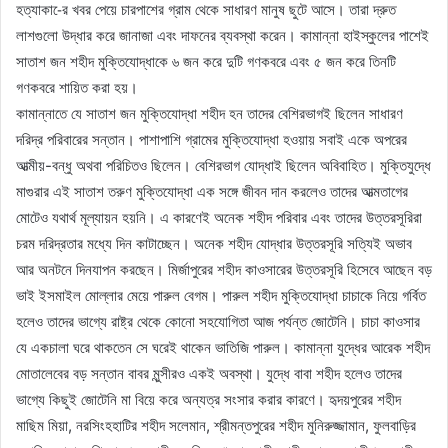
হত্যাকা-ের খবর পেয়ে চারপাশের গ্রাম থেকে সাধারণ মানুষ ছুটে আসে। তারা দ্রুত
লাশগুলো উদ্ধার করে জানাজা এবং দাফনের ব্যবস্থা করেন। কামান্না হাইস্কুলের পাশেই
সাতাশ জন শহীদ মুক্তিযোদ্ধাকে ৬ জন করে দুটি গণকবরে এবং ৫ জন করে তিনটি
গণকবরে শায়িত করা হয়।
কামান্নাতে যে সাতাশ জন মুক্তিযোদ্ধা শহীদ হন তাদের বেশিরভাগই ছিলেন সাধারণ
দরিদ্র পরিবারের সন্তান। পাশাপাশি গ্রামের মুক্তিযোদ্ধা হওয়ায় সবাই একে অপরের
আত্মীয়-বন্ধু অথবা পরিচিতও ছিলেন। বেশিরভাগ যোদ্ধাই ছিলেন অবিবাহিত। মুক্তিযুদ্ধে
মাগুরার এই সাতাশ তরুণ মুক্তিযোদ্ধা এক সঙ্গে জীবন দান করলেও তাদের আত্মতাগের
মোটেও যথার্থ মূল্যায়ন হয়নি। এ কারণেই অনেক শহীদ পরিবার এবং তাদের উত্তরসূরিরা
চরম দরিদ্রতার মধ্যে দিন কাটাচ্ছেন। অনেক শহীদ যোদ্ধার উত্তরসূরি সত্যিই অভাব
আর অনটনে দিনযাপন করছেন। মির্জাপুরের শহীদ কাওসারের উত্তরসূরি হিসেবে আছেন বড়
ভাই ইসমাইল মোল্লার মেয়ে পারুল বেগম। পারুল শহীদ মুক্তিযোদ্ধা চাচাকে নিয়ে গর্বিত
হলেও তাদের ভাগ্যে রাষ্ট্র থেকে কোনো সহযোগিতা আজ পর্যন্ত জোটেনি। চাচা কাওসার
যে একচালা ঘরে থাকতেন সে ঘরেই থাকেন ভাতিজি পারুল। কামান্না যুদ্ধের আরেক শহীদ
মোতালেবের বড় সন্তান বাবর মুন্সীরও একই অবস্থা। যুদ্ধে বাবা শহীদ হলেও তাদের
ভাগ্যে কিছুই জোটেনি মা বিয়ে করে অন্যত্র সংসার করার কারণে। হৃদয়পুরের শহীদ
মাছিম মিয়া, নরসিংহহাটির শহীদ সলেমান, শ্রীমন্তপুরের শহীদ মুনিরুজ্জামান, ফুলবাড়ির