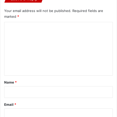
Your email address will not be published.
Required fields are
marked
*
C
o
m
m
e
n
t
*
Name
*
Email
*