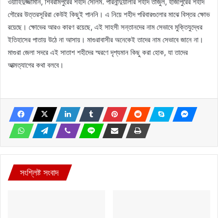
ওয়াহিদুজ্জামান, শিবরামপুরের শহীদ সেলিম. পারনান্দুয়ালীর শহীদ তাজুল, হাজীপুরের শহীদ
গৌরের উত্তরসূরিরা কেউই কিছুই পাননি। এ নিয়ে শহীদ পরিবারগুলোর মাঝে বিস্তর ক্ষোভ
রয়েছে। ক্ষোভের আরও কারণ রয়েছে, এই সাহসী সন্তানদের নাম সেভাবে মুক্তিযুদ্ধের
ইতিহাসের পাতায় উঠে না আসায়। মাগুরাবাসীর অনেকেই তাদের নাম সেভাবে জানে না।
মাগুরা জেলা সদরে এই সাতাশ শহীদের স্মরণে দৃশ্যমান কিছু করা হোক, যা তাদের
আত্মত্যাগের কথা বলবে।
সংশ্লিষ্ট সংবাদ