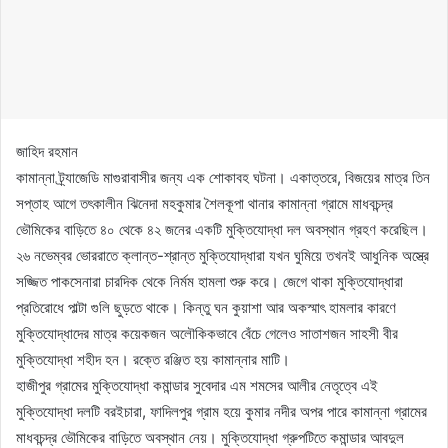
জাহিদ রহমান
কামান্না ট্র্যাজেডি মাগুরাবাসীর জন্য এক শোকাবহ ঘটনা। একাত্তরে, বিজয়ের মাত্র তিন
সপ্তাহ আগে তৎকালীন ঝিনেদা মহকুমার শৈলকূপা থানার কামান্না গ্রামে মাধবচন্দ্র
ভৌমিকের বাড়িতে ৪০ থেকে ৪২ জনের একটি মুক্তিযোদ্ধা দল অবস্থান গ্রহণ করেছিল।
২৬ নভেম্বর ভোররাতে ক্লান্ত-শ্রান্ত মুক্তিযোদ্ধারা যখন ঘুমিয়ে তখনই আধুনিক অস্ত্রে
সজ্জিত পাকসেনারা চারদিক থেকে নির্মম হামলা শুরু করে। জেগে থাকা মুক্তিযোদ্ধারা
প্রতিরোধে পাল্টা গুলি ছুড়তে থাকে। কিন্তু ঘন কুয়াশা আর অকস্মাৎ হামলার কারণে
মুক্তিযোদ্ধাদের মাত্র কয়েকজন অলৌকিকভাবে বেঁচে গেলেও সাতাশজন সাহসী বীর
মুক্তিযোদ্ধা শহীদ হন। রক্তে রঞ্জিত হয় কামান্নার মাটি।
হাজীপুর গ্রামের মুক্তিযোদ্ধা কমান্ডার সুবেদার এম শমসের আলীর নেতৃত্বে এই
মুক্তিযোদ্ধা দলটি বরইচারা, ফাদিলপুর গ্রাম হয়ে কুমার নদীর অপর পারে কামান্না গ্রামের
মাধবচন্দ্র ভৌমিকের বাড়িতে অবস্থান নেয়। মুক্তিযোদ্ধা গ্রুপটিতে কমান্ডার আবদুল