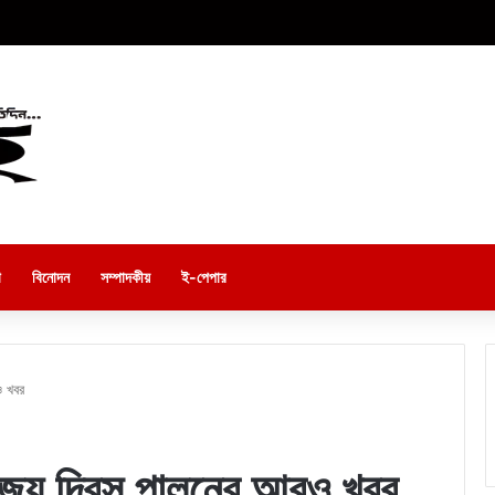
া
বিনোদন
সম্পাদকীয়
ই-পেপার
ও খবর
 বিজয় দিবস পালনের আরও খবর