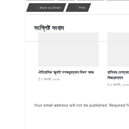
Share via Email
Print
সংশ্লিষ্ট সংবাদ
ঐতিহাসিক ‘জুলাই গণঅভ্যুত্থান দিবস’ আজ
হাসিনার দেশত্যা
বিজয়োল্লাস
৫ আগস্ট, ২০২৬
৫ আগস্ট, ২০২৬
Your email address will not be published.
Required f
C
o
m