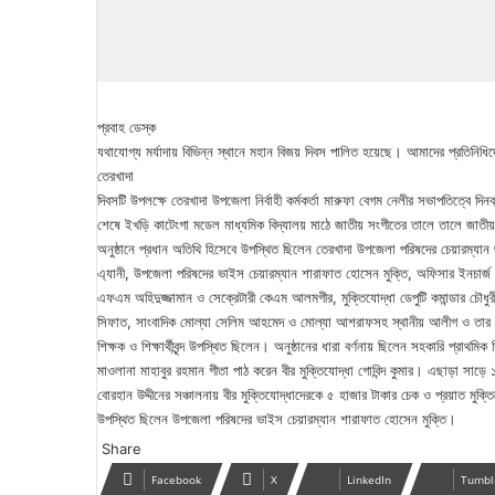
প্রবাহ ডেস্ক
যথাযোগ্য মর্যাদায় বিভিন্ন স্থানে মহান বিজয় দিবস পালিত হয়েছে। আমাদের প্রতিনিধি
তেরখাদা
দিবসটি উপলক্ষে তেরখাদা উপজেলা নির্বাহী কর্মকর্তা মারুফা বেগম নেলীর সভাপতিত্বে দিনব্
শেষে ইখড়ি কাটেংগা মডেল মাধ্যমিক বিদ্যালয় মাঠে জাতীয় সংগীতের তালে তালে জাতী
অনুষ্ঠানে প্রধান অতিথি হিসেবে উপস্থিত ছিলেন তেরখাদা উপজেলা পরিষদের চেয়ারম্
এ্যানী, উপজেলা পরিষদের ভাইস চেয়ারম্যান শারাফাত হোসেন মুক্তি, অফিসার ইনচার
এফএম অহিদুজ্জামান ও সেক্রেটারী কেএম আলমগীর, মুক্তিযোদ্ধা ডেপুটি কমান্ডার চৌধু
সিফাত, সাংবাদিক মোল্যা সেলিম আহমেদ ও মোল্যা আশরাফসহ স্থানীয় আলীগ ও তার সকল অঙ্গ স
শিক্ষক ও শিক্ষার্থীবৃন্দ উপস্থিত ছিলেন। অনুষ্ঠানের ধারা বর্ণনায় ছিলেন সহকারি প্রা
মাওলানা মাহাবুর রহমান গীতা পাঠ করেন বীর মুক্তিযোদ্ধা গোবিন্দ কুমার। এছাড়া সাড়ে ১২
বোরহান উদ্দীনের সঞ্চালনায় বীর মুক্তিযোদ্ধাদেরকে ৫ হাজার টাকার চেক ও প্রয়াত মুক্
উপস্থিত ছিলেন উপজেলা পরিষদের ভাইস চেয়ারম্যান শারাফাত হোসেন মুক্তি।
Share
Facebook
X
LinkedIn
Tumbl