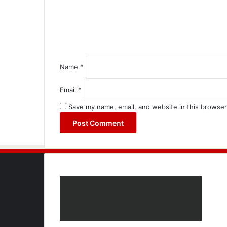
m
e
n
t
*
Name
*
Email
*
Save my name, email, and website in this browser