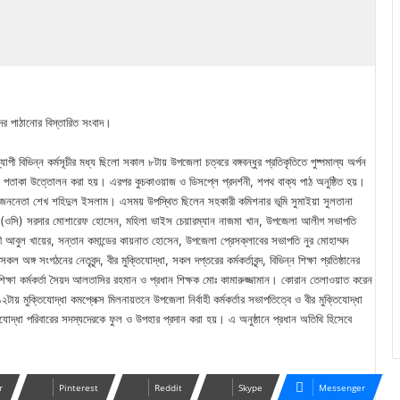
দের পাঠানোর বিস্তারিত সংবাদ।
যাপী বিভিন্ন কর্মসূচীর মধ্য ছিলো সকাল ৮টায় উপজেলা চত্বরে বঙ্গবন্ধুর প্রতিকৃতিতে পুষ্পমাল্য অর্পন
য় পতাকা উত্তোলন করা হয়। এরপর কুচকাওয়াজ ও ডিসপ্লে প্রদর্শনী, শপথ বাক্য পাঠ অনুষ্ঠিত হয়।
যান জননেতা শেখ শহিদুল ইসলাম। এসময় উপস্থিত ছিলেন সহকারী কমিশনার ভূমি সুমাইয়া সুলতানা
্জ (ওসি) সরদার মোশারেফ হোসেন, মহিলা ভাইস চেয়ারম্যান নাজমা খান, উপজেলা আলীগ সভাপতি
রী আবুল খায়ের, সন্তান কমান্ডের কায়নাত হোসেন, উপজেলা প্রেসক্লাবের সভাপতি নুর মোহাম্মদ
ংগঠনের নেতৃবৃন্দ, বীর মুক্তিযোদ্ধা, সকল দপ্তরের কর্মকর্তাবৃন্দ, বিভিন্ন শিক্ষা প্রতিষ্ঠানের
থমিক শিক্ষা কর্মকর্তা সৈয়দ আলতাসির রহমান ও প্রধান শিক্ষক মোঃ কামারুজ্জামান। কোরান তেলাওয়াত করেন
টায় মুক্তিযোদ্ধা কমপ্লেক্স মিলনায়তনে উপজেলা নির্বাহী কর্মকর্তার সভাপতিত্বে ও বীর মুক্তিযোদ্ধা
তিযোদ্ধা পরিবারের সদস্যদেরকে ফুল ও উপহার প্রদান করা হয়। এ অনুষ্ঠানে প্রধান অতিথি হিসেবে
r
Pinterest
Reddit
Skype
Messenger