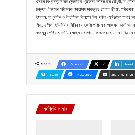
এসময় বিশ্ববিদ্যালয়ের ট্রেজারার প্রফেসর অমিত রায় চৌধুরী, মাধ্যমিক 
উন্নয়ন বিভাগের পরিচালক মোহাম্মদ মাকছুদুর রহমান ভূঁইয়া, পরিকল্প
ইসলাম, মাধ্যমিক ও উচ্চশিক্ষা বিভাগের উপ-সচিব (পরিকল্পনা শাখা
শিবানন্দ শীল, ইউজিসির সিনিয়র সহকারী পরিচালক আকরাম আলী খানসহ সং
সদস্যবৃন্দ শহিদ তাজউদ্দীন আহমদ প্রশাসনিক ভবনের ছাদে স্থাপিত সো
Share
Facebook
X
LinkedI
Skype
Messenger
Share via Email
সংশ্লিষ্ট সংবাদ