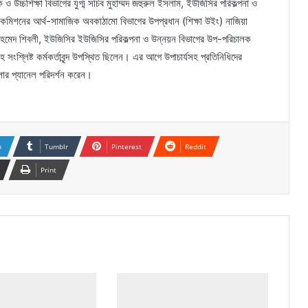
ও উচ্চশিক্ষা বিভাগের যুগ্ম সচিব মুহাম্মদ জহুরুল ইসলাম, ইউজিসির পরিকল্পনা ও
না কমিশনের আর্থ-সামাজিক অবকাঠামো বিভাগের উপপ্রধান (শিক্ষা উইং) নাজিয়া
) আহমেদ শিবলী, ইউজিসির ইউজিসির পরিকল্পনা ও উন্নয়ন বিভাগের উপ-পরিচালক
শ্লিষ্ট কর্মকর্তাবৃন্দ উপস্থিত ছিলেন। এর আগে উপাচার্যসহ প্রতিনিধিদের
লার প্যানেল পরিদর্শন করেন।
n
Tumblr
Pinterest
Reddit
Print