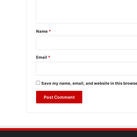
e
n
t
*
Name
*
Email
*
Save my name, email, and website in this browse