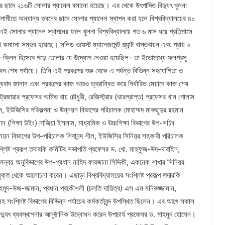
নের ছাদে ২১৬টি সোলার প্যানেল বসানো হয়েছে। এর থেকে উৎপাদিত বিদ্যুৎ খুলনা
 আগামীতে অন্যান্য ভবনের ছাদে সোলার প্যানেল স্থাপন করা হলে বিশ্ববিদ্যালয়ের ৪০
এই সোলার প্যানেল স্থাপনের ফলে খুলনা বিশ্ববিদ্যালয়ে গত ৬ মাস ধরে প্রতিমাসে
কমানো সম্ভব হয়েছে। সলিড ওয়েস্ট ম্যানেজমেন্ট প্ল্যান্ট বাস্তবায়ন এবং প্রায় ২
রিন-ক্লিন হিসেবে গড়ে তোলার যে উদ্যোগ নেওয়া হয়েছিল- তা ইতোমধ্যে ফলপ্রসূ
শেষ পর্যায়ে। তিনি এই প্রকল্পের শুরু থেকে এ পর্যন্ত বিভিন্ন সহযোগিতা ও
্যবাদ জানান এবং প্রকল্পের কাজ আরও ত্বরান্বিত করে নির্ধারিত মেয়াদে কাজ শেষ
েজারার প্রফেসর অমিত রায় চৌধুরী, রেজিস্ট্রার (ভারপ্রাপ্ত) প্রফেসর খান গোলাম
ইসলাম, ইউজিসির পরিকল্পনা ও উন্নয়ন বিভাগের পরিচালক মোহাম্মদ মাকছুদুর রহমান
ান (শিক্ষা উইং) নাজিয়া ইসলাম, মাধ্যমিক ও উচ্চশিক্ষা বিভাগের উপ-সচিব
্নয়ন বিভাগের উপ-পরিচালক শিবানন্দ শীল, ইউজিসির সিনিয়র সহকারী পরিচালক
ট প্রকল্প তদারকি কমিটির সভাপতি প্রফেসর ড. খো. মাহফুজ-উদ-দারাইন,
ও সমন্বয় অনুবিভাগের উপ-প্রধান নাহিদ ফারজানা সিদ্দিকী, একনেক শাখার সিনিয়র
 যুক্ত থেকে আলোচনা করেন। এছাড়া বিশ্ববিদ্যালয়ের সংশ্লিষ্ট প্রকল্প তদারকি
মুদ-উজ-জামান, প্রধান প্রকৌশলী (চলতি দায়িত্ব) এস এম মনিরুজ্জামান,
 সংশ্লিষ্ট বিভাগের বিভিন্ন পর্যায়ের কর্মকর্তাবৃন্দ উপস্থিত ছিলেন। এর আগে সকাল
দ্যুৎ ব্যবস্থাপনার আনুষ্ঠানিক উদ্বোধন করেন উপাচার্য প্রফেসর ড. মাহমুদ হোসেন।