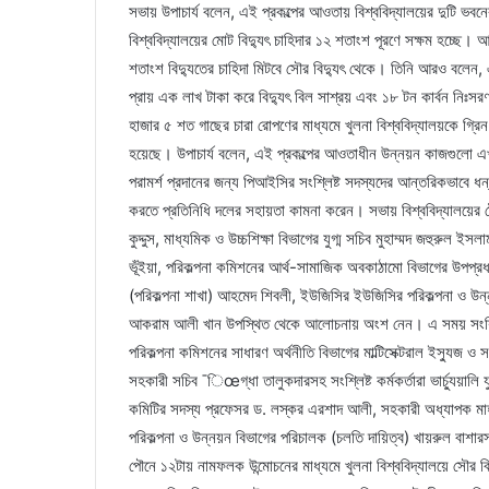
সভায় উপাচার্য বলেন, এই প্রকল্পের আওতায় বিশ্ববিদ্যালয়ের দুটি ভব
বিশ্ববিদ্যালয়ের মোট বিদ্যুৎ চাহিদার ১২ শতাংশ পূরণে সক্ষম হচ্ছে।
শতাংশ বিদ্যুতের চাহিদা মিটবে সৌর বিদ্যুৎ থেকে। তিনি আরও বলেন, 
প্রায় এক লাখ টাকা করে বিদ্যুৎ বিল সাশ্রয় এবং ১৮ টন কার্বন নিঃসরণ 
হাজার ৫ শত গাছের চারা রোপণের মাধ্যমে খুলনা বিশ্ববিদ্যালয়কে গ্
হয়েছে। উপাচার্য বলেন, এই প্রকল্পের আওতাধীন উন্নয়ন কাজগুলো এখন 
পরামর্শ প্রদানের জন্য পিআইসির সংশ্লিষ্ট সদস্যদের আন্তরিকভাবে ধন
করতে প্রতিনিধি দলের সহায়তা কামনা করেন। সভায় বিশ্ববিদ্যালয়ের ট্র
কুদ্দুস, মাধ্যমিক ও উচ্চশিক্ষা বিভাগের যুগ্ম সচিব মুহাম্মদ জহুরুল 
ভূঁইয়া, পরিকল্পনা কমিশনের আর্থ-সামাজিক অবকাঠামো বিভাগের উপপ্রধ
(পরিকল্পনা শাখা) আহমেদ শিবলী, ইউজিসির ইউজিসির পরিকল্পনা ও উন
আকরাম আলী খান উপস্থিত থেকে আলোচনায় অংশ নেন। এ সময় সংশ্লিষ্
পরিকল্পনা কমিশনের সাধারণ অর্থনীতি বিভাগের মাল্টিসেক্টরাল ইস্যুজ 
সহকারী সচিব ¯িœগ্ধা তালুকদারসহ সংশ্লিষ্ট কর্মকর্তারা ভার্চ্যুয়ালি
কমিটির সদস্য প্রফেসর ড. লস্কর এরশাদ আলী, সহকারী অধ্যাপক মাহ
পরিকল্পনা ও উন্নয়ন বিভাগের পরিচালক (চলতি দায়িত্ব) খায়রুল বাশারসহ
পৌনে ১২টায় নামফলক উন্মোচনের মাধ্যমে খুলনা বিশ্ববিদ্যালয়ে সৌর বি